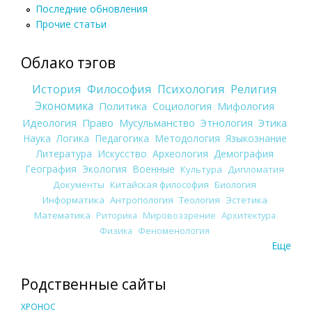
Последние обновления
Прочие статьи
Облако тэгов
История
Философия
Психология
Религия
Экономика
Политика
Социология
Мифология
Идеология
Право
Мусульманство
Этнология
Этика
Наука
Логика
Педагогика
Методология
Языкознание
Литература
Искусство
Археология
Демография
География
Экология
Военные
Культура
Дипломатия
Документы
Китайская философия
Биология
Информатика
Антропология
Теология
Эстетика
Математика
Риторика
Мировоззрение
Архитектура
Физика
Феноменология
Еще
Родственные сайты
ХРОНОС