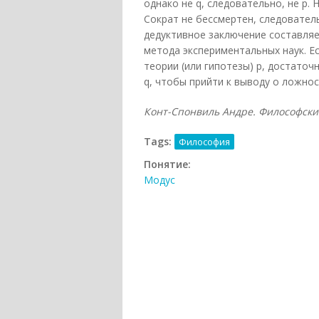
однако не q, следовательно, не р. 
Сократ не бессмертен, следовател
дедуктивное заключение составляе
метода экспериментальных наук. Е
теории (или гипотезы) р, достато
q, чтобы прийти к выводу о ложнос
Конт-Спонвиль Андре. Философский с
Tags:
Философия
Понятие:
Модус