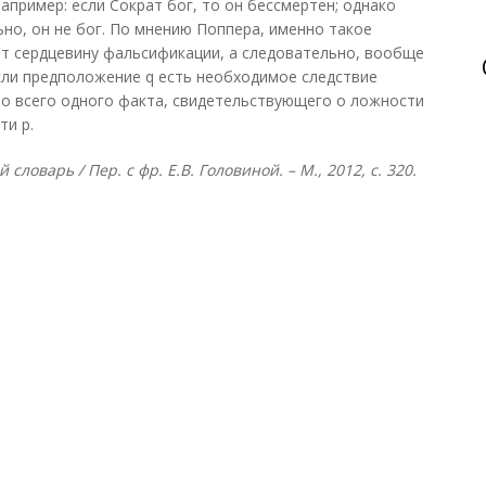
Например: если Сократ бог, то он бессмертен; однако
ьно, он не бог. По мнению Поппера, именно такое
т сердцевину фальсификации, а следовательно, вообще
сли предположение q есть необходимое следствие
чно всего одного факта, свидетельствующего о ложности
ти р.
ловарь / Пер. с фр. Е.В. Головиной. – М., 2012, с. 320.