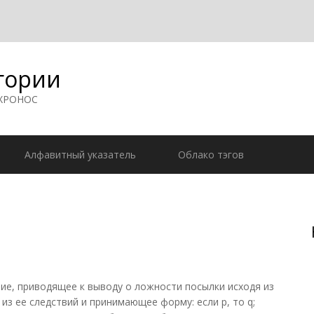
гории
 ХРОНОС
Алфавитный указатель
Облако тэгов
е, приводящее к выводу о ложности посылки исходя из
з ее следствий и принимающее форму: если р, то q;