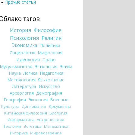
Прочие статьи
Облако тэгов
История
Философия
Психология
Религия
Экономика
Политика
Социология
Мифология
Идеология
Право
Мусульманство
Этнология
Этика
Наука
Логика
Педагогика
Методология
Языкознание
Литература
Искусство
Археология
Демография
География
Экология
Военные
Культура
Дипломатия
Документы
Китайская философия
Биология
Информатика
Антропология
Теология
Эстетика
Математика
Риторика
Мировоззрение