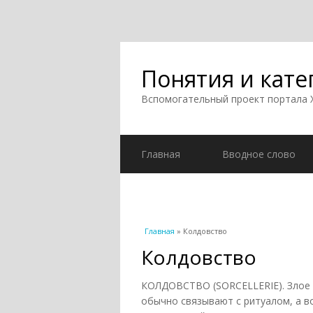
Понятия и кате
Вспомогательный проект портала
Главная
Вводное слово
Вы здесь
Главная
» Колдовство
Колдовство
КОЛДОВСТВО (SORCELLERIE). Злое 
обычно связывают с ритуалом, а в