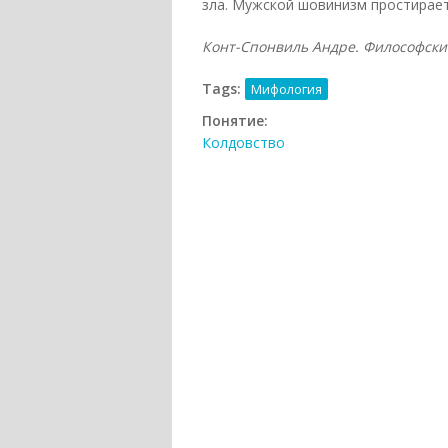
зла. Мужской шовинизм простирает
Конт-Спонвиль Андре. Философский с
Tags:
Мифология
Понятие:
Колдовство