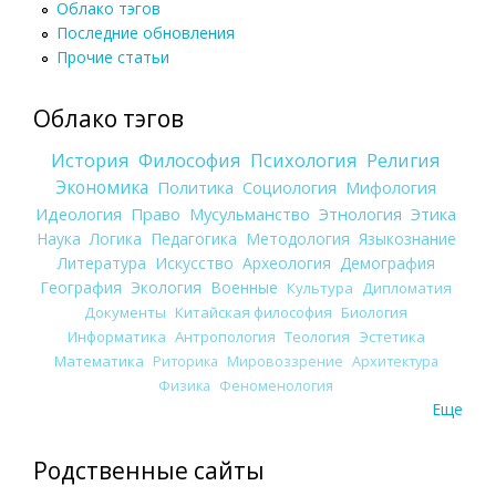
Облако тэгов
Последние обновления
Прочие статьи
Облако тэгов
История
Философия
Психология
Религия
Экономика
Политика
Социология
Мифология
Идеология
Право
Мусульманство
Этнология
Этика
Наука
Логика
Педагогика
Методология
Языкознание
Литература
Искусство
Археология
Демография
География
Экология
Военные
Культура
Дипломатия
Документы
Китайская философия
Биология
Информатика
Антропология
Теология
Эстетика
Математика
Риторика
Мировоззрение
Архитектура
Физика
Феноменология
Еще
Родственные сайты