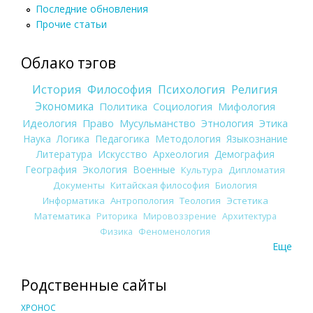
Последние обновления
Прочие статьи
Облако тэгов
История
Философия
Психология
Религия
Экономика
Политика
Социология
Мифология
Идеология
Право
Мусульманство
Этнология
Этика
Наука
Логика
Педагогика
Методология
Языкознание
Литература
Искусство
Археология
Демография
География
Экология
Военные
Культура
Дипломатия
Документы
Китайская философия
Биология
Информатика
Антропология
Теология
Эстетика
Математика
Риторика
Мировоззрение
Архитектура
Физика
Феноменология
Еще
Родственные сайты
ХРОНОС