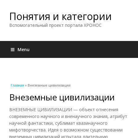
Понятия и категории
Вспомогательный проект портала ХРОНОС
Menu
Вы здесь
Главная
» Внеземные цивилизации
Внеземные цивилизации
ВНЕЗЕМНЫЕ ЦИВИЛИЗАЦИИ — объект отнесения
современного научного и вненаучного знания, атрибут
научной фантастики, сублимат квазинаучного
мифотворчества. Идея о возможном существовании
внеземных цивилизаций испытала длительную