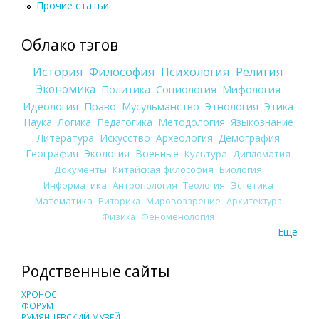
Прочие статьи
Облако тэгов
История
Философия
Психология
Религия
Экономика
Политика
Социология
Мифология
Идеология
Право
Мусульманство
Этнология
Этика
Наука
Логика
Педагогика
Методология
Языкознание
Литература
Искусство
Археология
Демография
География
Экология
Военные
Культура
Дипломатия
Документы
Китайская философия
Биология
Информатика
Антропология
Теология
Эстетика
Математика
Риторика
Мировоззрение
Архитектура
Физика
Феноменология
Еще
Родственные сайты
ХРОНОС
ФОРУМ
РУМЯНЦЕВСКИЙ МУЗЕЙ