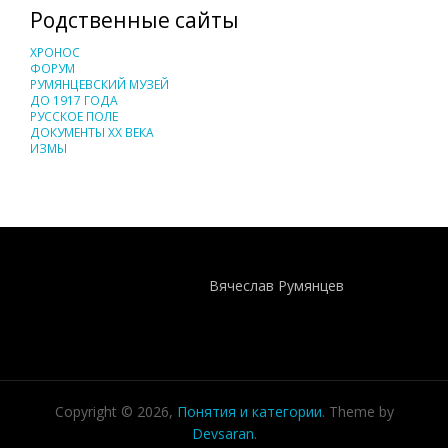
Родственные сайты
ХРОНОС
ФОРУМ
РУМЯНЦЕВСКИЙ МУЗЕЙ
ДО 1917 ГОДА
РУССКОЕ ПОЛЕ
ДОКУМЕНТЫ XX ВЕКА
ИЗМЫ
Понятия И Категории - Исторический Проект ХРОНОС
WEB-редактор
Вячеслав Румянцев
Copyright © 2026,
Понятия и категории
. Theme by
Devsaran
.