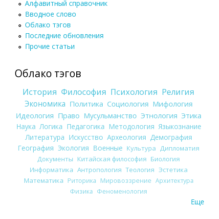
Алфавитный справочник
Вводное слово
Облако тэгов
Последние обновления
Прочие статьи
Облако тэгов
История
Философия
Психология
Религия
Экономика
Политика
Социология
Мифология
Идеология
Право
Мусульманство
Этнология
Этика
Наука
Логика
Педагогика
Методология
Языкознание
Литература
Искусство
Археология
Демография
География
Экология
Военные
Культура
Дипломатия
Документы
Китайская философия
Биология
Информатика
Антропология
Теология
Эстетика
Математика
Риторика
Мировоззрение
Архитектура
Физика
Феноменология
Еще