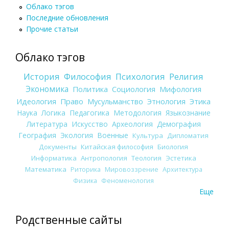
Облако тэгов
Последние обновления
Прочие статьи
Облако тэгов
История
Философия
Психология
Религия
Экономика
Политика
Социология
Мифология
Идеология
Право
Мусульманство
Этнология
Этика
Наука
Логика
Педагогика
Методология
Языкознание
Литература
Искусство
Археология
Демография
География
Экология
Военные
Культура
Дипломатия
Документы
Китайская философия
Биология
Информатика
Антропология
Теология
Эстетика
Математика
Риторика
Мировоззрение
Архитектура
Физика
Феноменология
Еще
Родственные сайты