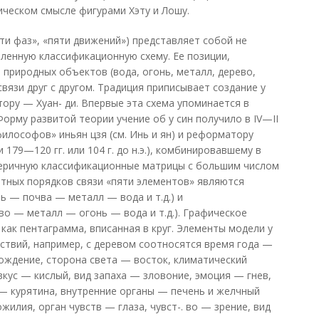
ическом смысле фигурами Хэту и Лошу.
ти фаз», «пяти движений») представляет собой не
членную классификационную схему. Ее позиции,
 природных объектов (вода, огонь, металл, дерево,
связи друг с другом. Традиция приписывает создание у
ру — Хуан- ди. Впервые эта схема упоминается в
орму развитой теории учение об у син получило в IV—II
рфилософов» иньян цзя (см. Инь и ян) и реформатору
179—120 гг. или 104 г. до н.э.), комбинировавшему в
теричную классификационные матрицы с большим числом
тных порядков связи «пяти элементов» являются
 — почва — металл — вода и т.д.) и
о — металл — огонь — вода и т.д.). Графическое
как пентаграмма, вписанная в круг. Элементы модели у
ствий, например, с деревом соотносятся время года —
рождение, сторона света — восток, климатический
вкус — кислый, вид запаха — зловоние, эмоция — гнев,
— курятина, внутренние органы — печень и желчный
жилия, орган чувств — глаза, чувст-. во — зрение, вид