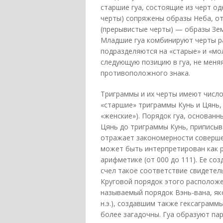
старшие гуа, состоящие из черт од
черты) сопряжены образы Неба, от
(прерывистые черты) — образы Зем
Младшие гуа комбинируют черты р
подразделяются на «старые» и «мол
следующую позицию в гуа, не меняя
противоположного знака.
Триграммы и их черты имеют число
«старшие» триграммы Кунь и Цянь,
«женские»). Порядок гуа, основанн
Цянь до триграммы Кунь, приписыв
отражает закономерности совершен
может быть интерпретирован как 
арифметике (от 000 до 111). Ее со
счел такое соответствие свидетел
Круговой порядок этого расположе
называемый порядок Вэнь-вана, як
н.э.), создавшим также гексаграмм
более загадочны. Гуа образуют па