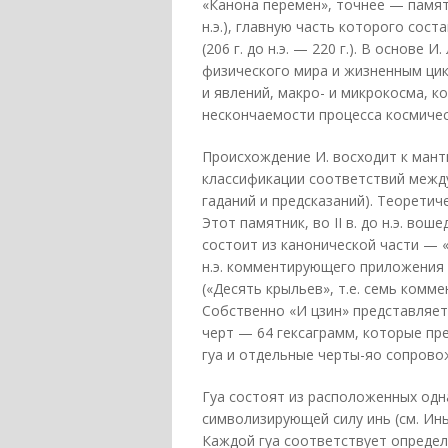
«Канона перемен», точнее — памятн
н.э.), главную часть которого сост
(206 г. до н.э. — 220 г.). В основ
физического мира и жизненным ци
и явлений, макро- и микрокосма, к
нескончаемости процесса космичес
Происхождение И. восходит к мант
классификации соответствий межд
гаданий и предсказаний). Теоретич
Этот памятник, во II в. до н.э. вош
состоит из канонической части — «И 
н.э. комментирующего приложения 
(«Десять крыльев», т.е. семь комме
Собственно «И цзин» представляет
черт — 64 гексаграмм, которые пр
гуа и отдельные черты-яо сопров
Гуа состоят из расположенных одна
символизирующей силу инь (см. Инь
Каждой гуа соответствует определ