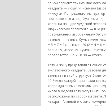
собой вариант так называемого ма
квадрата — Лошу («Письмена [из ре
«Чжоу и». По преданию, император 
появившегося из вод Хуанхэ, и вдо
явлен на панцире чудесной черепах
мифическому правителю — Юю (XXIII 
традиционных изображениях Хэту и
темные — четные. Сумма нечетных 
+ 5 + 7 + 9), четных - 20 (2 + 4 + 
равна 15, итого 45. Суммы нечетны
соответственно 25 и 30 — итого 55
Хэту и Лошу представляют собой с
9-клеточного квадрата, базовая дл
занимает в этой структуре 5 клето
10. Числа каждой пары различаются н
«порождающими числами» (шэн шу)
числа в модели Хэту могут быть с
расположены по сторонам света. Л
квадрат. Главной его зако-номерн