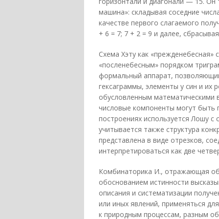
горизонтали и диагонали — 15. Он
машина»: складывая соседние числа
качестве первого слагаемого полу
+ 6 = 7; 7 + 2 = 9 и далее, сбрасывая
Схема Хэту как «прежденебесная» 
«посленебесным» порядком триграм
формальный аппарат, позволяющий
гексаграммы, элементы у син и их 
обусловленным математическими в
числовые компоненты могут быть 
построениях используется Лошу с 
учитывается также структура конк
представлена в виде отрезков, со
интерпретироваться как две четверки
Комбинаторика И., отражающая об
обоснованием истинности высказыв
описания и систематизации получе
или иных явлений, применяться дл
к природным процессам, разным об