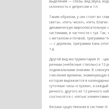
выделений — слезы, вид звука, из
склонность к депрессии и т.п.
Таким образом, у син стоят во гл
света», «пять чисел», «пять благих
динамическую мироописательную с
системами, в частности с гуа. Так
с металлом и почвой, триграмма Ч
— с деревом, триграмма Кань («пог
т.д.
Другой вид инструментария И. - ци
ричным («небесные стволы») и 12-
зодиакальными знаками. В совокуп
счисления времени, знаменующую в
которая выражается в календарных
суточные часы-«стражи», а каждый 
ричного, другого из 12-ричного на
соотносятся с «пятью элементами» 
Весьма существенная в системе И. с