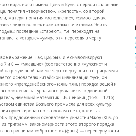
ного вида, носят имена Цянь и Кунь; с первой (сплошные
ца, понятия «творчество», «крепость», со второй
ли, матери, понятия «исполнение», «самоотдача».
азных видов во всех возможных сочетаниях. Черты
одые»: последние «стареют», т.е. переходят на
 знака, а «старые» «умирают», переходя в черту
вое выражение. Так, цифры 6 и 9 символизируют
 а 7 и 8 — «младшие» (соответственно «мужские» и
ый на регулярной замене черт сверху вниз от триграммы
ается основателю китайской цивилизации Фуси; он
ного «прежденебесного» (сянь тянь) порядка вещей и
расположение натурального ряда чисел в двоичной
здатель, немецкий математик Г.В. Лейбниц (1646—1716)
ьством единства Божьего промысла для всех культур.
ния ориентирован по сторонам света, как и так
обы предложенный основателем династии Чжоу (XI в. до
ы из триграмм; закономерности этого второго порядка
ры по принципам «обратности» (фань) — перевернутости