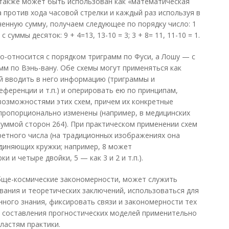
 также может быть использован как «математическая
 против хода часовой стрелки и каждый раз используя в
ченную сумму, получаем следующее по порядку число: 1
 с суммы десяток: 9 + 4=13, 13-10 = 3; 3 + 8= 11, 11-10 = 1.
со-относится с порядком триграмм по Фуси, а Лошу — с
м по Вэнь-вану. Обе схемы могут применяться как
 вводить в него информацию (триграммы и
референции и т.п.) и оперировать ею по принципам,
озможностями этих схем, причем их конкретные
пропорционально изменены (например, в медицинских
суммой сторон 264). При практическом применении схем
ретного числа (на традиционных изображениях она
единяющих кружки; например, 8 может
 и четыре двойки, 5 — как 3 и 2 и т.п.).
ще-космические закономерности, может служить
ания и теоретических заключений, использоваться для
нного знания, фиксировать связи и закономерности тех
я составления прогностических моделей применительно
ластям практики.