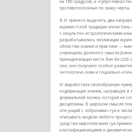
на 180 градусов, и «супротивности»
противоположные по знаку черты.
В И. принято выделять два направл
ицзинистской традиции эпохи Хань (2
с оккультно-астрологическими изы
разрабатывались экпликации ицзи
областям знания и практики — мант
(«принципы должного смысла [канон
принадлежащих кисти Ван Би (226-
сюэ; оно получило особое развити
онтологиче-ским и социально-этич
И. выработала своеобразную нуме
кодификации знания, сыгравшую в 
формальной логики, которая не сл
дисциплины. В широком смысле пон
опе-раций с «образами»-гуа и чис
описывать модели любого процесса
средства мироописания гуа примен
классифицирующими и динамическим