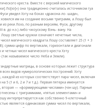
гического креста. Вместе с версией магического
ки] Ло[хэ]») она традиционно считалась источником гуа
Фуси увидел Хэту на боках «дракона-ло- шади»,
- ховился им на создание восьми триграмм, а Лошу был
и из реки Лохэ, по разным версиям, Фуси, другому
в. до н.э.) либо чжоускому Вэнь- вану. На
 Лошу светлые кружки означают нечетные числа,
чисел магического квадрата Лошу составляет 25 (1 + 3
6 + 8); сумма цифр по вертикали, горизонтали и диагонали
х и четных чисел магического креста Хэту
 (так называемое число Неба и Земли).
тандартные матрицы, в основе которых лежит структура
я всех видов нумерологических построений. Хэту
к, каждой из которых соответствует пара чисел, включая
а 5 (1 и 6, 2 и 7 и т.д.). Первая пятерка именуется
, вторая — «формирующими числами» (чэн шу). Парные
оотнесены с триграммами, «пятью элементами» и
ошу интерпретируется как собственно 9-клеточный
остью является одинаковая сумма чисел по вертикали,