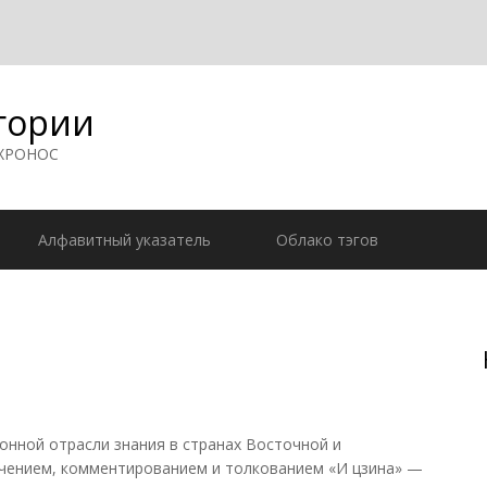
гории
 ХРОНОС
Алфавитный указатель
Облако тэгов
нной отрасли знания в странах Восточной и
учением, комментированием и толкованием «И цзина» —