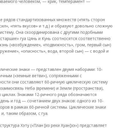
даваемого человеком, — крик, темперамент —
аве рядов стандартизованных множеств («пять сторон
 сил», «пять вкусов» и т.д.) и образуют довольно сложную
истему. Она скоординирована с другими подобными
, «старшие» гуа Цянь и Кунь соотносятся соответственно
жэнь («возбуждение», «подвижность», гром, первый сын)
ружение», «опасность», вода, второй сын) — с водой и
клические знаки — представлен двумя наборами: 10-
ричным («земные ветви»), сопряженными с
ности они составляют 60-ричную циклическую систему
заимосвязь Неба (времени) и Земли (пространства),
 циклах. Знаками 12-ричного ряда обозначаются
день и год — сочетанием двух знаков: одного из 10-
боров в рамках 60-ричной системы. Циклические знаки
и, таким образом, с гуа.
труктура Хэту («План [из реки Хуан]хэ») представляет