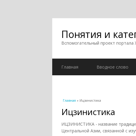
Понятия и кате
Вспомогательный проект портала
Главная
Вводное слово
Вы здесь
Главная
» Ицзинистика
Ицзинистика
ИЦЗИНИСТИКА - название традицио
Центральной Азии, связанной с из