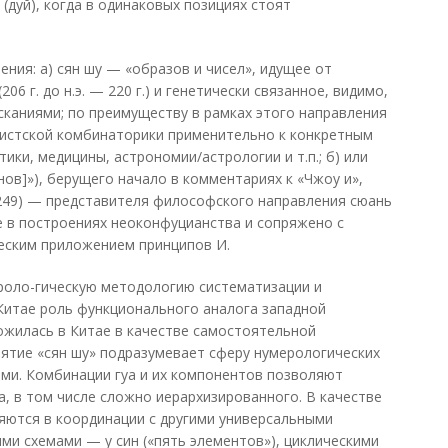
 (дуй), когда в одинаковых позициях стоят
ения: а) сян шу — «образов и чисел», идущее от
06 г. до н.э. — 220 г.) и генетически связанное, видимо,
сканиями; по преимуществу в рамках этого направления
нистской комбинаторики применительно к конкретным
ики, медицины, астрономии/астрологии и т.п.; б) или
ов]»), берущего начало в комментариях к «Чжоу и»,
249) — представителя философского направления сюань
е в построениях неоконфуцианства и сопряжено с
еским приложением принципов И.
роло-гическую методологию систематизации и
Китае роль функционального аналога западной
ожилась в Китае в качестве самостоятельной
ятие «сян шу» подразумевает сферу нумерологических
лами. Комбинации гуа и их компонентов позволяют
, в том числе сложно иерархизированного. В качестве
яются в координации с другими универсальными
и схемами — у син («пять элементов»), циклическими