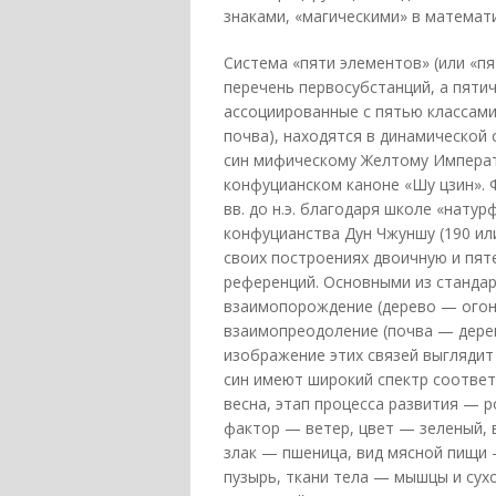
знаками, «магическими» в математ
Система «пяти элементов» (или «пя
перечень первосубстанций, а пяти
ассоциированные с пятью классами
почва), находятся в динамической 
син мифическому Желтому Императо
конфуцианском каноне «Шу цзин». Ф
вв. до н.э. благодаря школе «нату
конфуцианства Дун Чжуншу (190 или 
своих построениях двоичную и пя
референций. Основными из стандар
взаимопорождение (дерево — огонь
взаимопреодоление (почва — дерев
изображение этих связей выглядит 
син имеют широкий спектр соответ
весна, этап процесса развития — 
фактор — ветер, цвет — зеленый, 
злак — пшеница, вид мясной пищи 
пузырь, ткани тела — мышцы и сухо