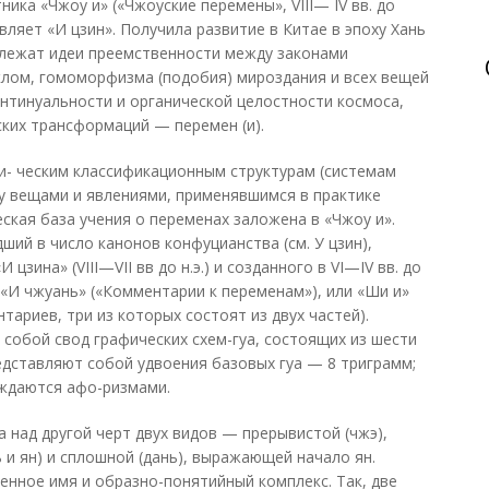
ика «Чжоу и» («Чжоуские перемены», VIII— IV вв. до
авляет «И цзин». Получила развитие в Китае в эпоху Хань
е И. лежат идеи преемственности между законами
клом, гомоморфизма (подобия) мироздания и всех вещей
онтинуальности и органической целостности космоса,
ких трансформаций — перемен (и).
и- ческим классификационным структурам (системам
у вещами и явлениями, применявшимся в практике
еская база учения о переменах заложена в «Чжоу и».
едший в число канонов конфуцианства (см. У цзин),
цзина» (VIII—VII вв до н.э.) и созданного в VI—IV вв. до
«И чжуань» («Комментарии к переменам»), или «Ши и»
нтариев, три из которых состоят из двух частей).
 собой свод графических схем-гуа, состоящих из шести
едставляют собой удвоения базовых гуа — 8 триграмм;
ождаются афо-ризмами.
 над другой черт двух видов — прерывистой (чжэ),
 и ян) и сплошной (дань), выражающей начало ян.
енное имя и образно-понятийный комплекс. Так, две