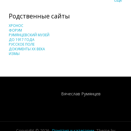
Родственные сайты
ХРОНОС
ФОРУМ
РУМЯНЦЕВСКИЙ МУЗЕЙ
ДО 1917 ГОДА
РУССКОЕ ПОЛЕ
ДОКУМЕНТЫ XX ВЕКА
ИЗМЫ
Понятия И Категории - Исторический Проект ХРОНОС
WEB-редактор
Вячеслав Румянцев
Copyright © 2026,
Понятия и категории
. Theme by