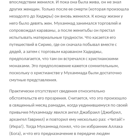
впоследствии женился. И пока она была жива, он не знал
других женщин. Только после ее смерти (которая произошла
незадолго до Хиджры) он вновь женился. К концу жизни у
него было девять жен. Мухаммад занимался торговлей и
сопровождал караваны, а после женитьбы он престал
испытывать материальные трудности. Что касается его
путешествий в Сирию, где он сначала побывал вместе с
дядей, а затем с торговым караваном Хадиджы,
предполагается, что там он встречался с христианскими
монахами. Это предположение кажется сомнительным,
поскольку о христианстве у Мухаммада были достаточно
смутные представления.
Практически отсутствуют сведения относительно
обстоятельств его прозрения. Считается, что это произошло
в священный месяц рамадан, когда уединившемуся по своей
привычке Мухаммаду явился ангел Джабраил (Джибрил,
архангел Гавриил) и повторил ему несколько раз: «Читай!»
(Икра!). Тогда Мухаммад понял, что он избранник Аллаха
(Бога), и что его предназначение в передаче людям