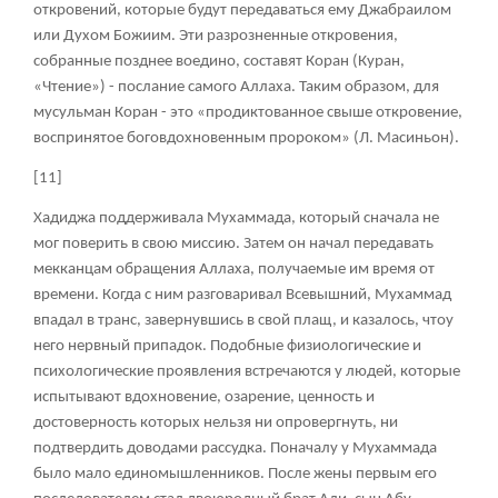
откровений, которые будут передаваться ему Джабраилом
или Духом Божиим. Эти разрозненные откровения,
собранные позднее воедино, составят Коран (Куран,
«Чтение») - послание самого Аллаха. Таким образом, для
мусульман Коран - это «продиктованное свыше откровение,
воспринятое боговдохновенным пророком» (Л. Масиньон).
[11]
Хадиджа поддерживала Мухаммада, который сначала не
мог поверить в свою миссию. Затем он начал передавать
мекканцам обращения Аллаха, получаемые им время от
времени. Когда с ним разговаривал Всевышний, Мухаммад
впадал в транс, завернувшись в свой плащ, и казалось, чтоу
него нервный припадок. Подобные физиологические и
психологические проявления встречаются у людей, которые
испытывают вдохновение, озарение, ценность и
достоверность которых нельзя ни опровергнуть, ни
подтвердить доводами рассудка. Поначалу у Мухаммада
было мало единомышленников. После жены первым его