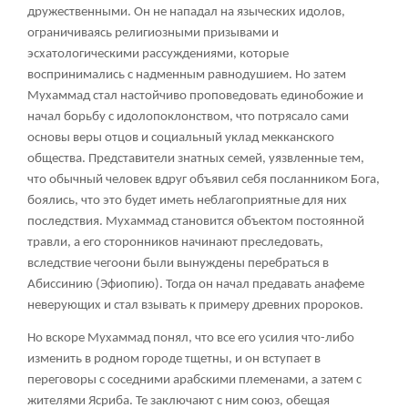
дружественными. Он не нападал на языческих идолов,
ограничиваясь религиозными призывами и
эсхатологическими рассуждениями, которые
воспринимались с надменным равнодушием. Но затем
Мухаммад стал настойчиво проповедовать единобожие и
начал борьбу с идолопоклонством, что потрясало сами
основы веры отцов и социальный уклад мекканского
общества. Представители знатных семей, уязвленные тем,
что обычный человек вдруг объявил себя посланником Бога,
боялись, что это будет иметь неблагоприятные для них
последствия. Мухаммад становится объектом постоянной
травли, а его сторонников начинают преследовать,
вследствие чегоони были вынуждены перебраться в
Абиссинию (Эфиопию). Тогда он начал предавать анафеме
неверующих и стал взывать к примеру древних пророков.
Но вскоре Мухаммад понял, что все его усилия что-либо
изменить в родном городе тщетны, и он вступает в
переговоры с соседними арабскими племенами, а затем с
жителями Ясриба. Те заключают с ним союз, обещая