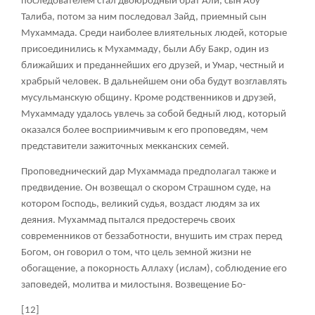
последователем стал двоюродный брат Али, сын Абу
Талиба, потом за ним последовал Зайд, приемный сын
Мухаммада. Среди наиболее влиятельных людей, которые
присоединились к Мухаммаду, были Абу Бакр, один из
ближайших и преданнейших его друзей, и Умар, честный и
храбрый человек. В дальнейшем они оба будут возглавлять
мусульманскую общину. Кроме родственников и друзей,
Мухаммаду удалось увлечь за собой бедный люд, который
оказался более восприимчивым к его проповедям, чем
представители зажиточных мекканских семей.
Проповеднический дар Мухаммада предполагал также и
предвидение. Он возвещал о скором Страшном суде, на
котором Господь, великий судья, воздаст людям за их
деяния. Мухаммад пытался предостеречь своих
современников от беззаботности, внушить им страх перед
Богом, он говорил о том, что цель земной жизни не
обогащение, а покорность Аллаху (ислам), соблюдение его
заповедей, молитва и милостыня. Возвещение Бо-
[12]