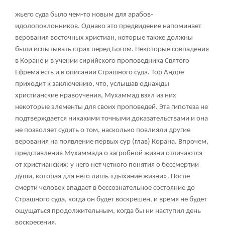
жьего суда было чем-то новым для арабов-
идолопоклонников. Однако это предвидение напоминает
верования восточных христиан, которые также должны
были испытывать страх перед Богом. Некоторые совпадения
в Коране и в учении сирийского проповедника Святого
Ефрема есть и в описании Страшного суда. Тор Андре
приходит к заключению, что, услышав однажды
христианские нравоучения, Мухаммад взял из них
некоторые элементы для своих проповедей. Эта гипотеза не
подтверждается никакими точными доказательствами и она
не позволяет судить о том, насколько повлияли другие
верования на появление первых сур (глав) Корана. Впрочем,
представления Мухаммада о загробной жизни отличаются
от христианских: у него нет четкого понятия о бессмертии
души, которая для него лишь «дыхание жизни». После
смерти человек впадает в бессознательное состояние до
Страшного суда, когда он будет воскрешен, и время не будет
ощущаться продолжительным, когда бы ни наступил день
воскресения.