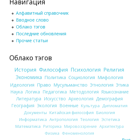
Навигация
Алфавитный справочник
Вводное слово
Облако тэгов
Последние обновления
Прочие статьи
Облако тэгов
История
Философия
Психология
Религия
Экономика
Политика
Социология
Мифология
Идеология
Право
Мусульманство
Этнология
Этика
Наука
Логика
Педагогика
Методология
Языкознание
Литература
Искусство
Археология
Демография
География
Экология
Военные
Культура
Дипломатия
Документы
Китайская философия
Биология
Информатика
Антропология
Теология
Эстетика
Математика
Риторика
Мировоззрение
Архитектура
Физика
Феноменология
Еще