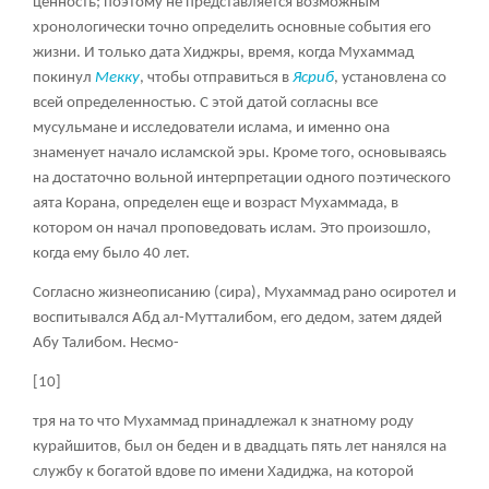
ценность; поэтому не представляется возможным
хронологически точно определить основные события его
жизни. И только дата Хиджры, время, когда Мухаммад
покинул
Мекку
, чтобы отправиться в
Ясриб
, установлена со
всей определенностью. С этой датой согласны все
мусульмане и исследователи ислама, и именно она
знаменует начало исламской эры. Кроме того, основываясь
на достаточно вольной интерпретации одного поэтического
аята Корана, определен еще и возраст Мухаммада, в
котором он начал проповедовать ислам. Это произошло,
когда ему было 40 лет.
Согласно жизнеописанию (сира), Мухаммад рано осиротел и
воспитывался Абд ал-Мутталибом, его дедом, затем дядей
Абу Талибом. Несмо-
[10]
тря на то что Мухаммад принадлежал к знатному роду
курайшитов, был он беден и в двадцать пять лет нанялся на
службу к богатой вдове по имени Хадиджа, на которой