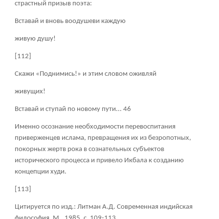
страстный призыв поэта:
Вставай и вновь воодушеви каждую
живую душу!
[112]
Скажи «Поднимись!» и этим словом оживляй
живущих!
Вставай и ступай по новому пути... 46
Именно осознание необходимости перевоспитания
приверженцев ислама, превращения их из безропотных,
покорных жертв рока в сознательных субъектов
исторического процесса и привело Икбала к созданию
концепции худи.
[113]
Цитируется по изд.: Литман А.Д. Современная индийская
философия. М., 1985, с. 109-113.