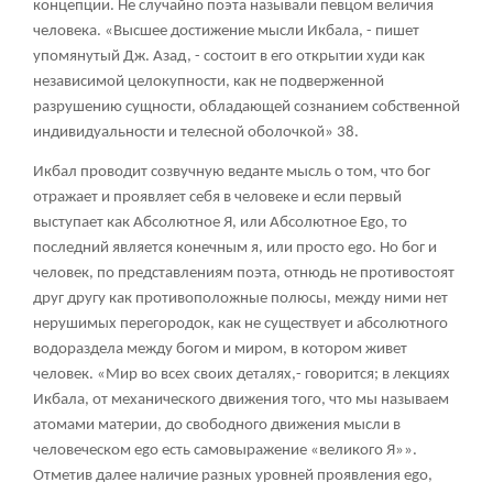
концепции. Не случайно поэта называли певцом величия
человека. «Высшее достижение мысли Икбала, - пишет
упомянутый Дж. Азад, - состоит в его открытии худи как
независимой целокупности, как не подверженной
разрушению сущности, обладающей сознанием собственной
индивидуальности и телесной оболочкой» 38.
Икбал проводит созвучную веданте мысль о том, что бог
отражает и проявляет себя в человеке и если первый
выступает как Абсолютное Я, или Абсолютное Ego, то
последний является конечным я, или просто ego. Но бог и
человек, по представлениям поэта, отнюдь не противостоят
друг другу как противоположные полюсы, между ними нет
нерушимых перегородок, как не существует и абсолютного
водораздела между богом и миром, в котором живет
человек. «Мир во всех своих деталях,- говорится; в лекциях
Икбала, от механического движения того, что мы называем
атомами материи, до свободного движения мысли в
человеческом ego есть самовыражение «великого Я»».
Отметив далее наличие разных уровней проявления ego,