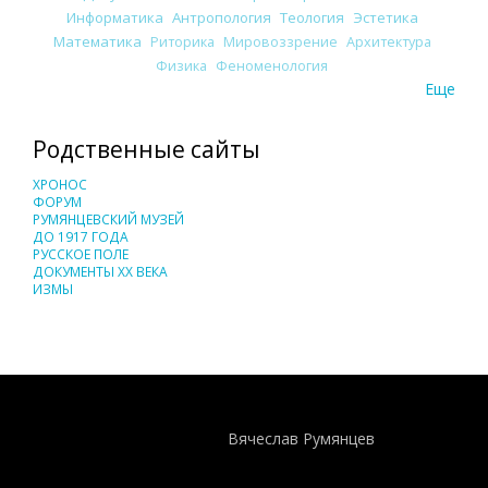
Информатика
Антропология
Теология
Эстетика
Математика
Риторика
Мировоззрение
Архитектура
Физика
Феноменология
Еще
Родственные сайты
ХРОНОС
ФОРУМ
РУМЯНЦЕВСКИЙ МУЗЕЙ
ДО 1917 ГОДА
РУССКОЕ ПОЛЕ
ДОКУМЕНТЫ XX ВЕКА
ИЗМЫ
Понятия И Категории - Исторический Проект ХРОНОС
WEB-редактор
Вячеслав Румянцев