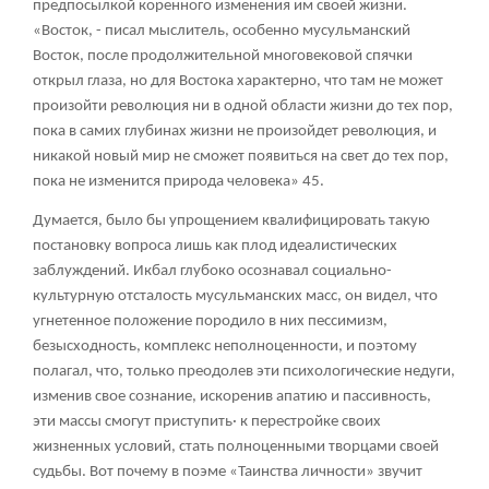
предпосылкой коренного изменения им своей жизни.
«Восток, - писал мыслитель, особенно мусульманский
Восток, после продолжительной многовековой спячки
открыл глаза, но для Востока характерно, что там не может
произойти революция ни в одной области жизни до тех пор,
пока в самих глубинах жизни не произойдет революция, и
никакой новый мир не сможет появиться на свет до тех пор,
пока не изменится природа человека» 45.
Думается, было бы упрощением квалифицировать такую
постановку вопроса лишь как плод идеалистических
заблуждений. Икбал глубоко осознавал социально-
культурную отсталость мусульманских масс, он видел, что
угнетенное положение породило в них пессимизм,
безысходность, комплекс неполноценности, и поэтому
полагал, что, только преодолев эти психологические недуги,
изменив свое сознание, искоренив апатию и пассивность,
эти массы смогут приступить· к перестройке своих
жизненных условий, стать полноценными творцами своей
судьбы. Вот почему в поэме «Таинства личности» звучит