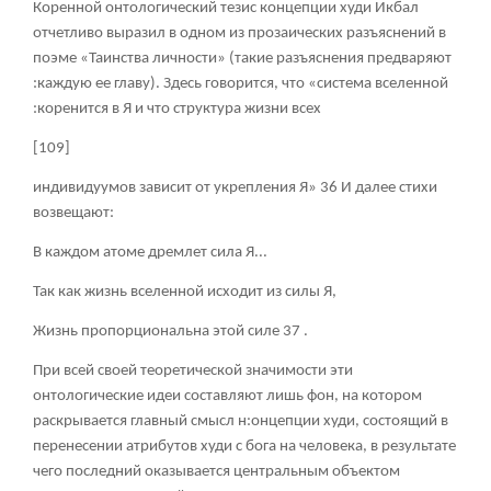
Коренной онтологический тезис концепции худи Икбал
отчетливо выразил в одном из прозаических разъяснений в
поэме «Таинства личности» (такие разъяснения предваряют
:каждую ее главу). Здесь говорится, что «система вселенной
:коренится в Я и что структура жизни всех
[109]
индивидуумов зависит от укрепления Я» 36 И далее стихи
возвещают:
В каждом атоме дремлет сила Я...
Так как жизнь вселенной исходит из силы Я,
Жизнь пропорциональна этой силе 37 .
При всей своей теоретической значимости эти
онтологические идеи составляют лишь фон, на котором
раскрывается главный смысл н:онцепции худи, состоящий в
перенесении атрибутов худи с бога на человека, в результате
чего последний оказывается центральным объектом