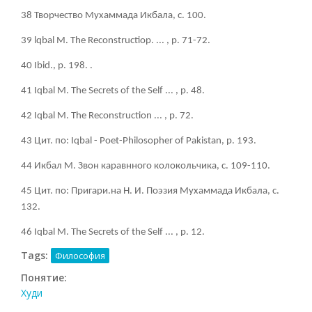
38 Творчество Мухаммада Икбала, с. 100.
39 lqbal М. The Reconstructiop. ... , р. 71-72.
40 Ibid., р. 198. .
41 Iqbal М. The Secrets of the Self ... , р. 48.
42 Iqbal М. The Reconstruction ... , р. 72.
43 Цит. по: Iqbal - Poet-Philosopher of Pakistan, р. 193.
44 Икбал М. Звон каравнного колокольчика, с. 109-110.
45 Цит. по: Пригари.на Н. И. Поэзия Мухаммада Икбала, с.
132.
46 Iqbal М. The Secrets of the Self ... , р. 12.
Tags:
Философия
Понятие:
Худи