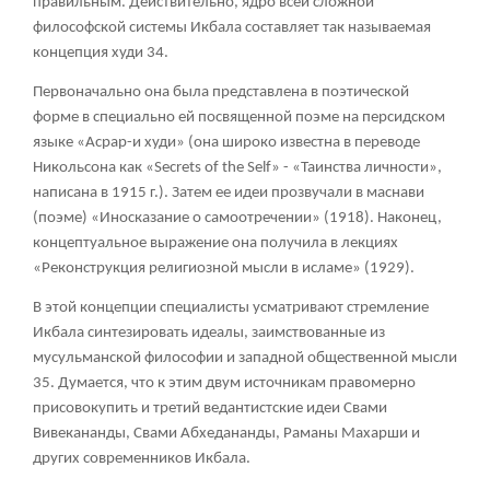
правильным. Действительно, ядро всей сложной
философской системы Икбала составляет так называемая
концепция худи 34.
Первоначально она была представлена в поэтической
форме в специально ей посвященной поэме на персидском
языке «Асрар-и худи» (она широко известна в переводе
Никольсона как «Secrets of the Self» - «Таинства личности»,
написана в 1915 г.). Затем ее идеи прозвучали в маснави
(поэме) «Иносказание о самоотречении» (1918). Наконец,
концептуальное выражение она получила в лекциях
«Реконструкция религиозной мысли в исламе» (1929).
В этой концепции специалисты усматривают стремление
Икбала синтезировать идеалы, заимствованные из
мусульманской философии и западной общественной мысли
35. Думается, что к этим двум источникам правомерно
присовокупить и третий ведантистские идеи Свами
Вивекананды, Свами Абхедананды, Раманы Махарши и
других современников Икбала.