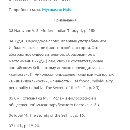
Подробнее см. ст.
Мухаммад Икбал
.
Примечания
33 Naravane V. S. Modern Indian Thought, р. 288.
34 Худи - Персидское слово, впервые употребленное
Икбалом в качестве философской категории. Это
абстрактное существительное, образованное от
местоимения «худ» (.сам, свой) и соответствующее
английскому Selfа потому должно переводиться как
«самость». П. Никольсон определяет худи как «самость»,
«индивидуальность», «личность» - selfhood, individuality,
personality (lqbal М. The Secrets of the Self"., р. ХП).
35 См.: Степанянц М. Т. Ислам в философской и
общественной мысли зарубежного Востока, с. 63.
36 lqbal М. The Secrets of the Self ... , р. 16.
37 Ibid., р. 19-20.