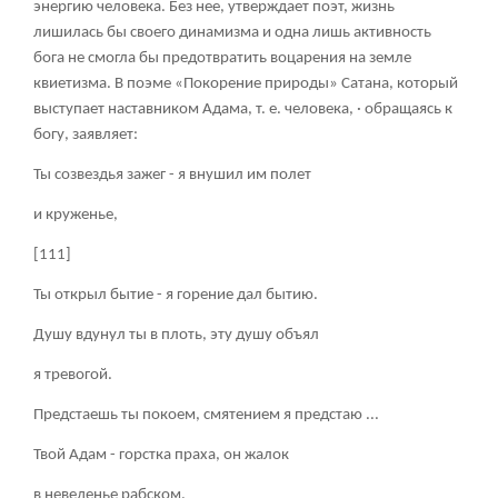
энергию человека. Без нее, утверждает поэт, жизнь
лишилась бы своего динамизма и одна лишь активность
бога не смогла бы предотвратить воцарения на земле
квиетизма. В поэме «Покорение природы» Сатана, который
выступает наставником Адама, т. е. человека, · обращаясь к
богу, заявляет:
Ты созвездья зажег - я внушил им полет
и круженье,
[111]
Ты открыл бытие - я горение дал бытию.
Душу вдунул ты в плоть, эту душу объял
я тревогой.
Предстаешь ты покоем, смятением я предстаю ...
Твой Адам - горстка праха, он жалок
в неведенье рабском.