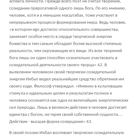
аспекта личности. Прежде всего поэт не считал творение,
созидание прерогативой одного лишь бога. По его мнению,
человек, хотя и в меньших масштабах, тоже участвует в
непрерывном процессе формирования мира. Ведь человек,
«в котором ego достигло относительного совершенства,
занимает особое место в сердце творческой энергии
божества и тем самым обладает более высокой степенью
реальности, чем окружающие его вещи. Из всех творений
бога лишь он один способен сознательно участвовать в
созидательной деятельности своего творца» 42. В
выявлении человеком своей творчески созидательной
энергии Икбал видел реальнейшее средство обретения им
своего худи. Философ утверждал: «Именно в культивации
стимула к идеальным целям и результатам полное я
человека осознается как одна из величайших энергетических
сил природы. Лишь в великом действии я человек достигает
единства с богом, не теряя своей собственной сущности....
Действие - высшая форма созерцания» 43.
В своей поэзии Икбал воспевает творчески-созидательную