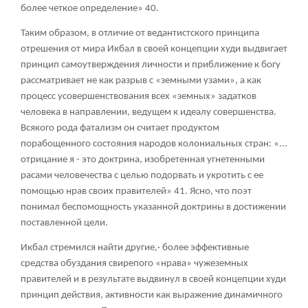
более четкое определение» 40.
Таким образом, в отличие от ведантистского принципа
отрешения от мира Икбал в своей концепции худи выдвигает
принцип самоутверждения личности и приближение к богу
рассматривает не как разрыв с «земными узами», а как
процесс усовершенствования всех «земных» задатков
человека в направлении, ведущем к идеалу совершенства.
Всякого рода фатализм он считает продуктом
порабощенного состояния народов колониальных стран: «...
отрицание я - это доктрина, изобретенная угнетенными
расами человечества с целью подорвать и укротить с ее
помощью нрав своих правителей» 41. Ясно, что поэт
понимал беспомощность указанной доктрины в достижении
поставленной цели.
Икбал стремился найти другие,· более эффективные
средства обуздания свирепого «нрава» чужеземных
правителей и в результате выдвинул в своей концепции худи
принцип действия, активности как выражение динамичного