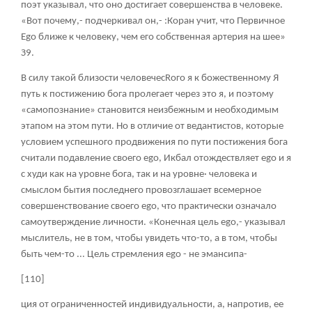
поэт указывал, что оно достигает совершенства в человеке.
«Вот почему,- подчеркивал он,- :Коран учит, что Первичное
Ego ближе к человеку, чем его собственная артерия на шее»
З9.
В силу такой близости человечесRого я к божественному Я
путь к постижению бога пролегает через это я, и поэтому
«самопознание» становится неизбежным и необходимым
этапом на этом пути. Но в отличие от ведантистов, которые
условием успешного продвижения по пути постижения бога
считали подавление своего ego, Икбал отождествляет ego и я
с худи как на уровне бога, так и на уровне· человека и
смыслом бытия последнего провозглашает всемерное
совершенствование своего ego, что практически означало
самоутверждение личности. «Конечная цель ego,- указывал
мыслитель, не в том, чтобы увидеть что-то, а в том, чтобы
быть чем-то ... Цель стремления ego - не эмансипа-
[110]
ция от ограниченностей индивидуальности, а, напротив, ее