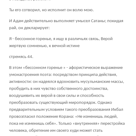
Ты его сотворил, но исполнит он волю мою.
И Адам действительно выполняет умысел Сатаны; покидая
рай, он декларирует:
Я - бессонное горенье, я ищу в различьях связь, Верой
жертвую сомненью, к вечной истине
стремясь 44.
В этом «бессонном горенье » - афористическое выражение
умонастроения поэта: посредством принципа действия,
активности: он надеялся вдохновить мусульманские массы,
пробудить в них чувство собственного достоинства,
воодушевить их верой в свои силы и способность
преобразовать существующий миропорядок. Однако
предварительным условием такого преобразования Икбал
провозгласил положение Корана: «Не изменишь людей,
пока не изменишь себя». Только «внутренняя» перестройка
человека, обретение им своего худи может стать