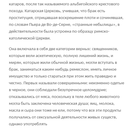
катаров, после так называемого альбигойского крестового
похода. Катарская Церковь, учившая, что брак есть
проституция, отрицавшая воскрешение плоти и сочинявшая,
по словам Пьера де Во-де-Серне, «странные небылицы», в
действительности была устроена по образцу римско-
католической Церкви.
Она включала в себя две категории верных: священников,
которые вели аскетическую, полную лишений жизнь, и
мирян, которые жили обычной жизнью, могли вступать в
брак, заниматься каким-нибудь ремеслом, иметь личное
имущество и только стараться при этом жить праведно и
честно. Первых называли совершенными: неизменно одетые
в черное, они соблюдали безупречное целомудрие;
отказывались от мяса, поскольку в теле любого животного
могла быть заключена человеческая душа; яиц, молока,
масла и сыра они тоже не ели, потому что все эти продукты
получались от сексуальной деятельности живых существ,
однако употреблять