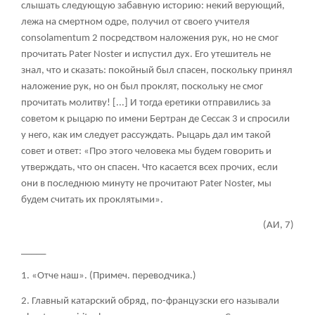
слышать следующую забавную историю: некий верующий,
лежа на смертном одре, получил от своего учителя
consolamentum
2
посредством наложения рук, но не смог
прочитать Pater Noster и испустил дух. Его утешитель не
знал, что и сказать: покойный был спасен, поскольку принял
наложение рук, но он был проклят, поскольку не смог
прочитать молитву! [...] И тогда еретики отправились за
советом к рыцарю по имени Бертран де Сессак
3
и спросили
у него, как им следует рассуждать. Рыцарь дал им такой
совет и ответ: «Про этого человека мы будем говорить и
утверждать, что он спасен. Что касается всех прочих, если
они в последнюю минуту не прочитают Pater Noster, мы
будем считать их проклятыми».
(АИ, 7)
_____
1. «Отче наш». (Примеч. переводчика.)
2. Главный катарский обряд, по-французски его называли