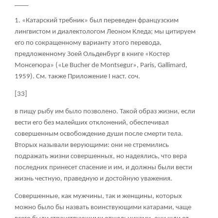
____
1. «Катарский требник» был переведен французским
лингвистом и диалектологом Леоном Кледа; мы цитируем
его по сокращенному варианту этого перевода,
предложенному Зоей Ольденбург в книге «Костер
Монсегюра» («Le Bucher de Montsegur», Paris, Gallimard,
1959). См. также Приложение I наст. соч.
[33]
в пищу рыбу им было позволено. Такой образ жизни, если
вести его без малейших отклонений, обеспечивал
совершенным освобождение души после смерти тела.
Вторых называли верующими: они не стремились
подражать жизни совершенных, но надеялись, что вера
последних принесет спасение и им, и должны были вести
жизнь честную, праведную и достойную уважения.
Совершенные, как мужчины, так и женщины, которых
можно было бы назвать воинствующими катарами, чаще