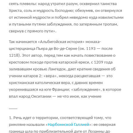
сеять плевелы: народ утратил разум, осквернил таинства
Христа, соль и мудрость Господню; обезумев, он отвернулся
от истинной мудрости и побрел неведомо куда извилистыми
и путаными путями заблуждения, по затерянным тропам,
свернув с прямого пути».
Так начинается «Альбигойская история» монаха-
цистерцианца Пьера де Во-де-Серне (ок. 1193 — после
1218). Этот автор, перед тем как начать повествование о
крестовом походе против катарской ереси, с 1209 года
заливавшем кровью Лангедок, дает краткие сведения об
учении катаров
2
: «
вера
», некогда расцветавшая — это
христианская католическая вера, с давних времен
укоренившаяся на юге Франции; «
заблуждение
», в которое
впал народ Окситании — не что иное, как учение
____
1. Речь идет о территории, соответствующей тому, что
римляне называли «
Нарбоннской Галлией
»: ее северная
граница шла по приблизительной дуге от Лозанны до