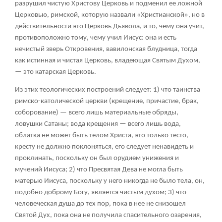
разрушил чистую Христову Церковь и подменил ее ложной
Церковью, римской, которую назвали «Христианской», но в
действительности это Церковь Дьявола, и то, чему она учит,
противоположно тому, чему учил Иисус: она и есть
нечистый зверь Откровения, вавилонская блудница, тогда
как истинная и чистая Церковь, владеющая Святым Духом,
— это катарская Церковь.
Из этих теологических построений следует: 1) что таинства
римско-католической церкви (крещение, причастие, брак,
соборование) — всего лишь материальные обряды,
ловушки Сатаны; вода крещения — всего лишь вода,
облатка не может быть телом Христа, это только тесто,
кресту не должно поклоняться, его следует ненавидеть и
проклинать, поскольку он был орудием унижения и
мучений Иисуса; 2) что Пресвятая Дева не могла быть
матерью Иисуса, поскольку у него никогда не было тела, он,
подобно доброму Богу, является чистым духом; 3) что
человеческая душа до тех пор, пока в нее не снизошел
Святой Дух, пока она не получила спасительного озарения,