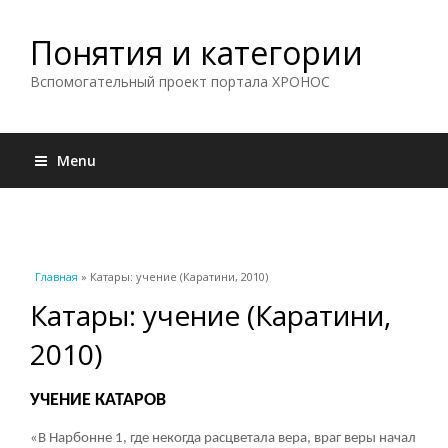
Понятия и категории
Вспомогательный проект портала ХРОНОС
Menu
Вы здесь
Главная
» Катары: учение (Каратини, 2010)
Катары: учение (Каратини,
2010)
УЧЕНИЕ КАТАРОВ
«В Нарбонне
1
, где некогда расцветала вера, враг веры начал