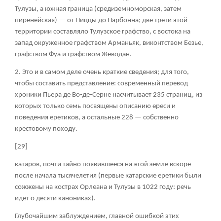
Тулузы, а южная граница (средиземноморская, затем
пиренейская) — от Ниццы до Нарбонна; две трети этой
территории составляло Тулузское графство, с востока на
запад окруженное графством Арманьяк, виконтством Безье,
графством Фуа и графством Жеводан.
2. Это и в самом деле очень краткие сведения; для того,
чтобы составить представление: современный перевод
хроники Пьера де Во-де-Серне насчитывает 235 страниц, из
которых только семь посвящены описанию ереси и
поведения еретиков, а остальные 228 — собственно
крестовому походу.
[29]
катаров, почти тайно появившееся на этой земле вскоре
после начала тысячелетия (первые катарские еретики были
сожжены на кострах Орлеана и Тулузы в 1022 году: речь
идет о десяти канониках).
Глубочайшим заблуждением, главной ошибкой этих