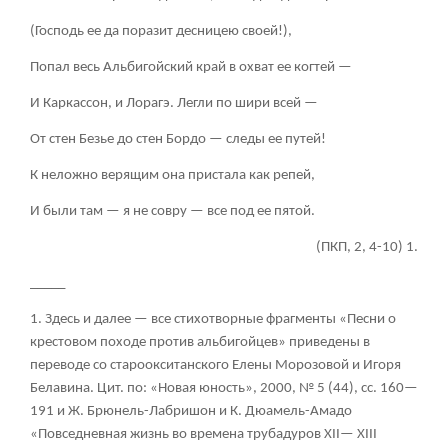
(Господь ее да поразит десницею своей!),
Попал весь Альбигойский край в охват ее когтей —
И Каркассон, и Лорагэ. Легли по шири всей —
От стен Безье до стен Бордо — следы ее путей!
К неложно верящим она пристала как репей,
И были там — я не совру — все под ее пятой.
(ПКП, 2, 4-10)
1
.
_____
1. Здесь и далее — все стихотворные фрагменты «Песни о
крестовом походе против альбигойцев» приведены в
переводе со староокситанского Елены Морозовой и Игоря
Белавина. Цит. по: «Новая юность», 2000, № 5 (44), сс. 160—
191 и Ж. Брюнель-Лабришон и К. Дюамель-Амадо
«Повседневная жизнь во времена трубадуров XII— XIII