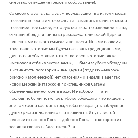
смертью, отпущение грехов и соборование).
Со своей стороны, катары, утверждавшие, что католическая
теогония неверна и что ее следует заменить дуалистической
теогонией, той самой, которую мы вкратце изложили выше,
считали обряды и таинства римско-католической Церкви
лишенными всякого смысла и ценности. Иными словами,
христиане, которых мы будем называть традиционными, —
для того, чтобы отличить их от катаров, которые также
именовали себя «христианами», — были глубоко убеждены
в истинности поговорки «Вне Церкви (подразумевалось —
римско-католической) нет спасения» и видели в адептах
новой Церкви (катарской) приспешников Сатаны,
обреченных вечно гореть в аду. И наоборот — эти
последние были не менее глубоко убеждены, что их долг в
земной жизни состоит в том, чтобы возвращать заблудшие
души христиан-католиков на правильный путь чистой
религии истинного Бога — доброго Бога, — с которого их
заставил свернуть Властитель Зла.