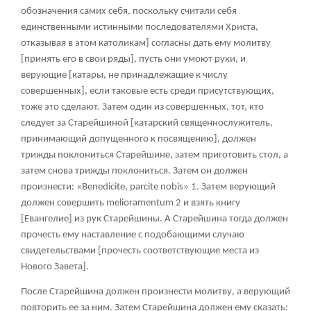
обозначения самих себя, поскольку считали себя
единственными истинными последователями Христа,
отказывая в этом католикам] согласны дать ему молитву
[принять его в свои ряды], пусть они умоют руки, и
верующие [катары, не принадлежащие к числу
совершенных], если таковые есть среди присутствующих,
тоже это сделают. Затем один из совершенных, тот, кто
следует за Старейшиной [катарский священнослужитель,
принимающий допущенного к посвящению], должен
трижды поклониться Старейшине, затем приготовить стол, а
затем снова трижды поклониться. Затем он должен
произнести: «Benedicite, parcite nobis»
1
. Затем верующий
должен совершить melioramentum
2
и взять книгу
[Евангелие] из рук Старейшины. А Старейшина тогда должен
прочесть ему наставление с подобающими случаю
свидетельствами [прочесть соответствующие места из
Нового Завета].
После Старейшина должен произнести молитву, а верующий
повторить ее за ним. Затем Старейшина должен ему сказать: