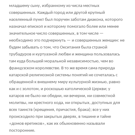
младшему сыну, избранному из числа местных
совершенных. Каждый город или другой крупный
населенный пункт был поручен заботам диакона, которого
назначал епископ и которому помогало более или менее
значительное число совершенных, в том числе —
необходимо это подчеркнуть — и совершенных женщин: не
будем забывать о том, что Окситания была страной
трубадуров и куртуазной любви и женщина пользовалась
там куда большей моральной независимостью, чем во
французском королевстве. В то же время сама природа
катарской религиозной системы понятий не сочеталась с
обращенной к внешнему миру культурной жизнью, равно
как и с золотом, и роскошью католической Церкви; у
катаров не было ни обедни, ни вечерни, ни совместной
молитвы, ни крестного хода, ни открытых, доступных для
всех таинств (крещения, причастия, брака); все у них
происходило при закрытых дверях, в тишине и тайне
«домов еретиков», как их обыкновенно называли
посторонние.