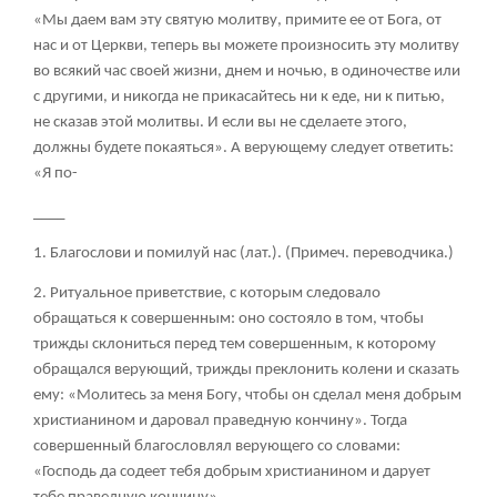
«Мы даем вам эту святую молитву, примите ее от Бога, от
нас и от Церкви, теперь вы можете произносить эту молитву
во всякий час своей жизни, днем и ночью, в одиночестве или
с другими, и никогда не прикасайтесь ни к еде, ни к питью,
не сказав этой молитвы. И если вы не сделаете этого,
должны будете покаяться». А верующему следует ответить:
«Я по-
____
1. Благослови и помилуй нас (лат.). (Примеч. переводчика.)
2. Ритуальное приветствие, с которым следовало
обращаться к совершенным: оно состояло в том, чтобы
трижды склониться перед тем совершенным, к которому
обращался верующий, трижды преклонить колени и сказать
ему: «Молитесь за меня Богу, чтобы он сделал меня добрым
христианином и даровал праведную кончину». Тогда
совершенный благословлял верующего со словами:
«Господь да содеет тебя добрым христианином и дарует