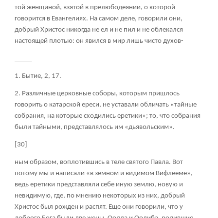
той женщиной, взятой в прелюбодеянии, о которой
говорится в Евангелиях. На самом деле, говорили они,
добрый Христос никогда не ел и не пил и не облекался
настоящей плотью: он явился в мир лишь чисто духов-
_____
1. Бытие, 2, 17.
2. Различные церковные соборы, которым пришлось
говорить о катарской ереси, не уставали обличать «тайные
собрания, на которые сходились еретики»; то, что собрания
были тайными, представлялось им «дьявольским».
[30]
ным образом, воплотившись в теле святого Павла. Вот
потому мы и написали «в земном и видимом Вифлееме»,
ведь еретики представляли себе иную землю, новую и
невидимую, где, по мнению некоторых из них, добрый
Христос был рожден и распят. Еще они говорили, что у