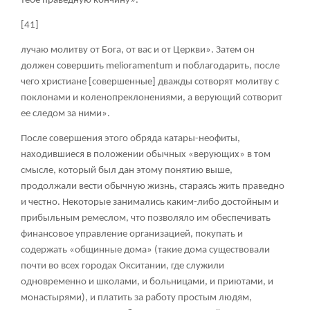
тебе праведную кончину».
[41]
лучаю молитву от Бога, от вас и от Церкви». Затем он
должен совершить melioramentum и поблагодарить, после
чего христиане [совершенные] дважды сотворят молитву с
поклонами и коленопреклонениями, а верующий сотворит
ее следом за ними».
После совершения этого обряда катары-неофиты,
находившиеся в положении обычных «верующих» в том
смысле, который был дан этому понятию выше,
продолжали вести обычную жизнь, стараясь жить праведно
и честно. Некоторые занимались каким-либо достойным и
прибыльным ремеслом, что позволяло им обеспечивать
финансовое управление организацией, покупать и
содержать «общинные дома» (такие дома существовали
почти во всех городах Окситании, где служили
одновременно и школами, и больницами, и приютами, и
монастырями), и платить за работу простым людям,