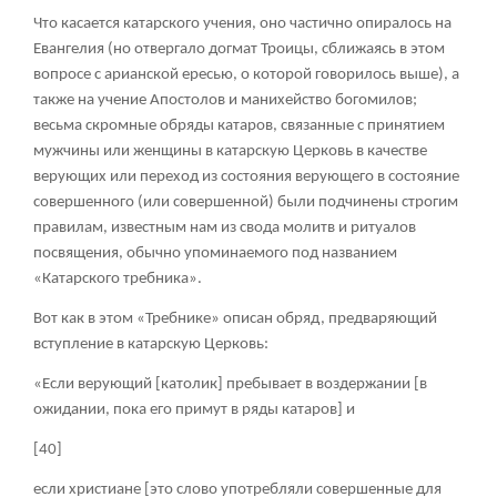
Что касается катарского учения, оно частично опиралось на
Евангелия (но отвергало догмат Троицы, сближаясь в этом
вопросе с арианской ересью, о которой говорилось выше), а
также на учение Апостолов и манихейство богомилов;
весьма скромные обряды катаров, связанные с принятием
мужчины или женщины в катарскую Церковь в качестве
верующих или переход из состояния верующего в состояние
совершенного (или совершенной) были подчинены строгим
правилам, известным нам из свода молитв и ритуалов
посвящения, обычно упоминаемого под названием
«Катарского требника».
Вот как в этом «Требнике» описан обряд, предваряющий
вступление в катарскую Церковь:
«Если верующий [католик] пребывает в воздержании [в
ожидании, пока его примут в ряды катаров] и
[40]
если христиане [это слово употребляли совершенные для