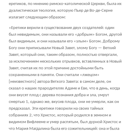
еретиков, по мнению римско-католической Церкви, была их
дуалистическая теология, которую Пьер де Во-де-Серне
излагает следующим образом:
«Еретики верили в существование двух создателей: один
был невидимым, они называли его «добрым» Богом, другой
был видимым, и они называли его «злым» Богом. Доброму
Богу они приписывали Новый Завет, злому Богу — Ветхий
Завет, который они, таким образом, полностью отвергали,
за исключением нескольких отрывков, вставленных в Новый
Завет, считая их по этой причине достойными быть
сохраненными в памяти. Они считали «лжецом»
[неизвестного] автора Ветхого Завета: в самом деле, он
сказал о наших прародителях Адаме и Еве, что в день, когда
они вкусят плод с дерева познания добра и зла, умрут
смертью
1
, однако же, вкусив плода, они не умерли, как он
предсказал. Эти еретики говорили на своих тайных
собраниях
2
, что Христос, который родился в земном и
видимом Вифлееме и умер распятым, был дурной Христос и
что Мария Магдалина была его сожительницей: она и была