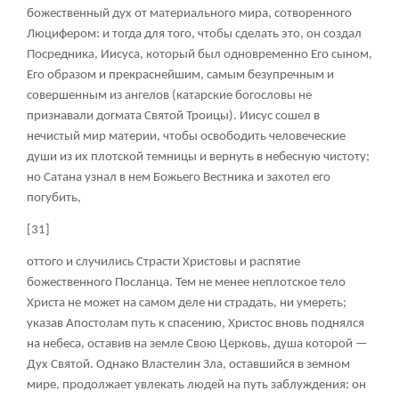
божественный дух от материального мира, сотворенного
Люцифером: и тогда для того, чтобы сделать это, он создал
Посредника, Иисуса, который был одновременно Его сыном,
Его образом и прекраснейшим, самым безупречным и
совершенным из ангелов (катарские богословы не
признавали догмата Святой Троицы). Иисус сошел в
нечистый мир материи, чтобы освободить человеческие
души из их плотской темницы и вернуть в небесную чистоту;
но Сатана узнал в нем Божьего Вестника и захотел его
погубить,
[31]
оттого и случились Страсти Христовы и распятие
божественного Посланца. Тем не менее неплотское тело
Христа не может на самом деле ни страдать, ни умереть;
указав Апостолам путь к спасению, Христос вновь поднялся
на небеса, оставив на земле Свою Церковь, душа которой —
Дух Святой. Однако Властелин Зла, оставшийся в земном
мире, продолжает увлекать людей на путь заблуждения: он