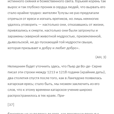
истинного сияния и божественного света. Горький корень так
вырос и так глубоко проник в сердца людей, что вырвать его
стало крайне трудно: жителям Тулузы не раз предлагали
отречься от ереси и изгнать еретиков, но лишь немногих
удалось уговорить — настолько они, отказавшись от жизни,
привязались к смерти, настолько они были затронуты и
заражены скверной животной мудростью, приземленной,
дьявольской, не до-пускающей той мудрости свыше,
которая призывает к добру и любит добро».
(АН, 3)
Нелишним будет уточнить здесь, что Пьер де Во-де- Серне
писал эти строки между 1213 и 1218 годами (крайние даты),
два столетия спустя после того, как в Лангедоке появилась
катарская ересь; стало быть, мы можем заключить из его
слов, что к этому времени катарское учение широко
распространилось в тех краях. При-
[37]