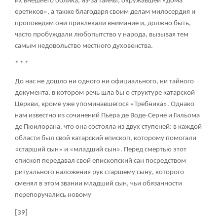
их внешнего облика, из-за тайны, окружавшей «дома
еретиков», а также благодаря своим делам милосердия и
проповедям они привлекали внимание и, должно быть,
часто пробуждали любопытство у народа, вызывая тем
самым недовольство местного духовенства.
* * *
До нас не дошло ни одного ни официального, ни тайного
документа, в котором речь шла бы о структуре катарской
Церкви, кроме уже упоминавшегося «Требника». Однако
нам известно из сочинений Пьера де Воде-Серне и Гильома
де Пюилорана, что она состояла из двух ступеней: в каждой
области был свой катарский епископ, которому помогали
«старший сын» и «младший сын». Перед смертью этот
епископ передавал свой епископский сан посредством
ритуального наложения рук старшему сыну, которого
сменял в этом звании младший сын, чьи обязанности
перепоручались новому
[39]