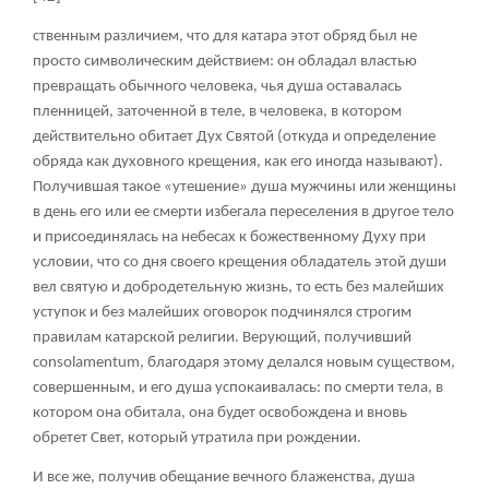
ственным различием, что для катара этот обряд был не
просто символическим действием: он обладал властью
превращать обычного человека, чья душа оставалась
пленницей, заточенной в теле, в человека, в котором
действительно обитает Дух Святой (откуда и определение
обряда как духовного крещения, как его иногда называют).
Получившая такое «утешение» душа мужчины или женщины
в день его или ее смерти избегала переселения в другое тело
и присоединялась на небесах к божественному Духу при
условии, что со дня своего крещения обладатель этой души
вел святую и добродетельную жизнь, то есть без малейших
уступок и без малейших оговорок подчинялся строгим
правилам катарской религии. Верующий, получивший
consolamentum, благодаря этому делался новым существом,
совершенным, и его душа успокаивалась: по смерти тела, в
котором она обитала, она будет освобождена и вновь
обретет Свет, который утратила при рождении.
И все же, получив обещание вечного блаженства, душа