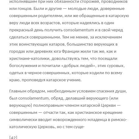
исполнявшим при них обязанности сторожей, проводников
или гонцов. Были и другие — молодые люди, доверенные
совершенным родителями, или же обращенные в катарскую
веру люди всех возрастов, которые надеялись в один
прекрасный день получить consolamentum и в свой черед
сделаться совершенными. Тем не менее, за исключением
этих воинствующих катаров, большинство верующих в
городах или деревнях юга Франции жили так же, как и
христиане-католики, довольствуясь тем, что посещали
богослужения и почитали «добрых людей», этих суровых,
одетых в черное совершенных, которые ходили по всему
краю, проповедуя катарское учение.
Главным обрядом, необходимым условием спасения души,
был consolamentum, обряд, делавший верующего (или
верующую) полноправным членом катарской Церкви —
совершенным — отчасти так, как христианское крещение
символически вводит новорожденного младенца в римско-
католическую Церковь, но с тем суще-
[42]