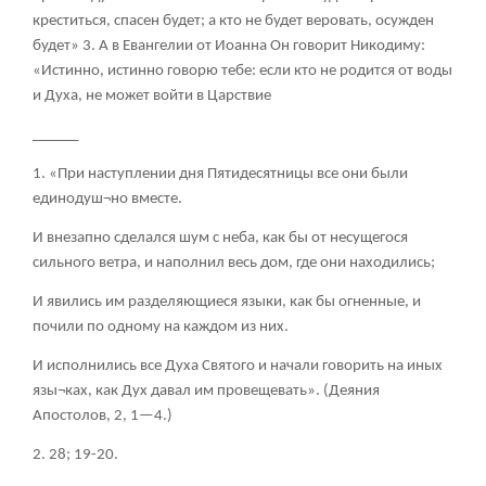
креститься, спасен будет; а кто не будет веровать, осужден
будет»
3
. А в Евангелии от Иоанна Он говорит Никодиму:
«Истинно, истинно говорю тебе: если кто не родится от воды
и Духа, не может войти в Царствие
______
1. «При наступлении дня Пятидесятницы все они были
единодуш¬но вместе.
И внезапно сделался шум с неба, как бы от несущегося
сильного ветра, и наполнил весь дом, где они находились;
И явились им разделяющиеся языки, как бы огненные, и
почили по одному на каждом из них.
И исполнились все Духа Святого и начали говорить на иных
язы¬ках, как Дух давал им провещевать». (Деяния
Апостолов, 2, 1—4.)
2. 28; 19-20.