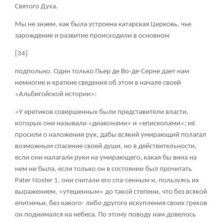
Святого Духа.
Мы не знаем, как была устроена катарская Церковь, чье
зарождение и развитие происходили в основном
[34]
подпольно. Один только Пьер де Во-де-Серне дает нам
немногие и краткие сведения об этом в начале своей
«Альбигойской истории»:
«У еретиков совершенных были представители власти,
которых они называли «диаконами» и «епископами»; их
просили о наложении рук, дабы всякий умирающий полагал
возможным спасение своей души, но в действительности,
если они налагали руки на умирающего, какая бы вина на
нем ни была, если только он в состоянии был прочитать
Pater Noster
1
, они считали его спа-сенным и, пользуясь их
выражением, «утешенным» до такой степени, что без всякой
епитимьи, без какого- либо другого искупления своих грехов
он поднимался на небеса. По этому поводу нам довелось