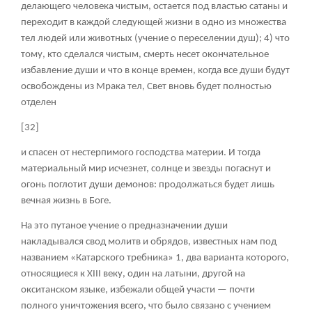
делающего человека чистым, остается под властью сатаны и
переходит в каждой следующей жизни в одно из множества
тел людей или животных (учение о переселении душ); 4) что
тому, кто сделался чистым, смерть несет окончательное
избавление души и что в конце времен, когда все души будут
освобождены из Мрака тел, Свет вновь будет полностью
отделен
[32]
и спасен от нестерпимого господства материи. И тогда
материальный мир исчезнет, солнце и звезды погаснут и
огонь поглотит души демонов: продолжаться будет лишь
вечная жизнь в Боге.
На это путаное учение о предназначении души
накладывался свод молитв и обрядов, известных нам под
названием «Катарского требника»
1
, два варианта которого,
относящиеся к XIII веку, один на латыни, другой на
окситанском языке, избежали общей участи — почти
полного уничтожения всего, что было связано с учением