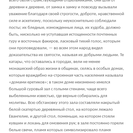
всего были странствующими отшельниками, они шли от
деревни к деревне, от замка к замку и повсюду вызывали
уважение благодаря своей строгости, доброте, нравственной
силе и аскетизму, поскольку неукоснительно соблюдали
посты; их бледные, изможденные лица, их худоба, должно
быть, нисколько не уступавшая истощенности почтенных
гуру и восточных факиров, ласковый тихий голос, которым
они проповедовали, — во всем этом народ видел
доказательства их святости, называя их добрыми людьми. Те
катары, что оставались в городах, вели не менее
монашеский образ жизни в общинах, селясь в особых домах,
которые враждебно на-строенная часть населения называла
«домами еретиков»; в таком доме неизменно имелся
большой суровый зал с голыми стенами, чаще всего
выбеленными известью, где верные собирались для
молитвы. Всю обстановку этого зала составляли накрытый
белой скатертью деревянный стол, на котором лежало
Евангелие, и другой стол, поменьше, на котором стояли
кувшин и лохань для омовения рук; в зале постоянно горели
белые свечи, пламя которых символизировало пламя