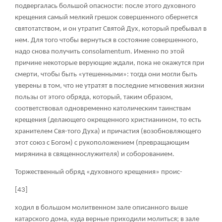
подвергалась большой опасности: после этого духовного
крещения самый мелкий грешок совершенного обернется
святотатством, и он утратит Святой Дух, который пребывал в
нем. Для того чтобы вернуться в состояние совершенного,
надо снова получить consolamentum. Именно по этой
причине некоторые верующие ждали, пока не окажутся при
смерти, чтобы быть «утешенными»: тогда они могли быть
уверены в том, что не утратят в последние мгновения жизни
пользы от этого обряда, который, таким образом,
соответствовал одновременно католическим таинствам
крещения (делающего окрещенного христианином, то есть
хранителем Свя-того Духа) и причастия (возобновляющего
этот союз с Богом) с рукоположением (превращающим
мирянина в священнослужителя) и соборованием.
Торжественный обряд «духовного крещения» проис-
[43]
ходил в большом молитвенном зале описанного выше
катарского дома, куда верные приходили молиться; в зале