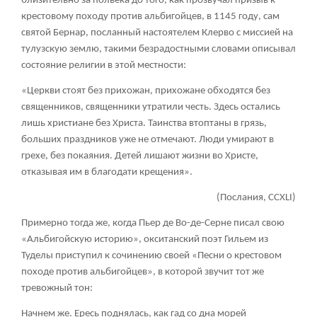
близительно за полвека до того, как прозвучал призыв к
крестовому походу против альбигойцев, в 1145 году, сам
святой Бернар, посланный настоятелем Клерво с миссией на
тулузскую землю, такими безрадостными словами описывал
состояние религии в этой местности:
«Церкви стоят без прихожан, прихожане обходятся без
священников, священники утратили честь. Здесь остались
лишь христиане без Христа. Таинства втоптаны в грязь,
больших праздников уже не отмечают. Люди умирают в
грехе, без покаяния. Детей лишают жизни во Христе,
отказывая им в благодати крещения».
(Послания, CCXLI)
Примерно тогда же, когда Пьер де Во-де-Серне писал свою
«Альбигойскую историю», окситанский поэт Гильем из
Туделы приступил к сочинению своей «Песни о крестовом
походе против альбигойцев», в которой звучит тот же
тревожный тон:
Начнем же. Ересь поднялась, как гад со дна морей