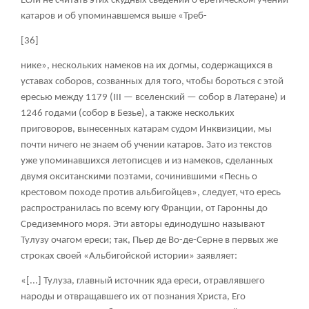
Если не считать этих скудных сведений о еретическом учении
катаров и об упоминавшемся выше «Треб-
[36]
нике», нескольких намеков на их догмы, содержащихся в
уставах соборов, созванных для того, чтобы бороться с этой
ересью между 1179 (III — вселенский — собор в Латеране) и
1246 годами (собор в Безье), а также нескольких
приговоров, вынесенных катарам судом Инквизиции, мы
почти ничего не знаем об учении катаров. Зато из текстов
уже упоминавшихся летописцев и из намеков, сделанных
двумя окситанскими поэтами, сочинившими «Песнь о
крестовом походе против альбигойцев», следует, что ересь
распространилась по всему югу Франции, от Гаронны до
Средиземного моря. Эти авторы единодушно называют
Тулузу очагом ереси; так, Пьер де Во-де-Серне в первых же
строках своей «Альбигойской истории» заявляет:
«[...] Тулуза, главный источник яда ереси, отравлявшего
народы и отвращавшего их от познания Христа, Его