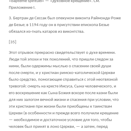
«
bapt
eme spirituel» — «духовное крещение». См.
Приложение I.
3. Бертран де Сессак был опекуном виконта Раймонда-Роже
де Безье; в 1194 году он в присутствии епископа Безье
обязался из-гнать катаров из виконтства.
[35]
Этот отрывок прекрасно свидетельствует о духе времени.
Люди той эпохи и тех поколений, что пришли следом за
ними, были одержимы мыслью о спасении своей души
после смерти, и у христиан римско-католической Церкви
было средство, помогающее справиться с этой неотвязной
тревогой: смерть на кресте Иисуса, Сына человеческого, и
его воскрешение как Сына Божия вскоре после казни были
для них залогом вечной жизни и спасения при условии, что
эти христиане при жизни были приобщены к таинствам
Церкви (в особенности и прежде всего получили крещение
— необходимое и достаточное условие для того, чтобы
человек был принят в лоно Церкви, — а затем, перед