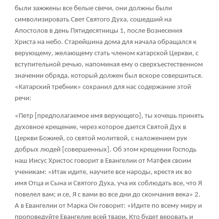
были зажжены все белые свечи, они должны были
символизировать Свет Святого Духа, сошедший на
Апостолов в день Пятидесятницы
1
, после Вознесения
Христа на небо. Старейшина дома для начала обращался к
верующему, желающему стать членом катарской Церкви, с
вступительной речью, напоминая ему о сверхъестественном
значении обряда, который должен был вскоре совершиться.
«Катарский требник» сохранил для нас содержание этой
речи:
«Петр [предполагаемое имя верующего], ты хочешь принять
духовное крещение, через которое дается Святой Дух в
Церкви Божией, со святой молитвой, с наложением рук
добрых людей [совершенных]. Об этом крещении Господь
наш Иисус Христос говорит в Евангелии от Матфея своим
ученикам: «Итак идите, научите все народы, крестя их во
имя Отца и Сына и Святого Духа, уча их соблюдать все, что Я
повелел вам; и се, Я с вами во все дни до скончания века»
2
.
А в Евангелии от Марка Он говорит: «Идите по всему миру и
проповедуйте Евангелие всей твари. Кто будет веровать и