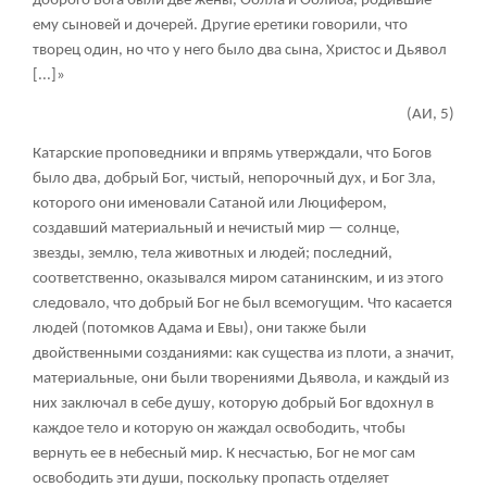
доброго Бога были две жены, Оолла и Оолиба, родившие
ему сыновей и дочерей. Другие еретики говорили, что
творец один, но что у него было два сына, Христос и Дьявол
[...]»
(АИ, 5)
Катарские проповедники и впрямь утверждали, что Богов
было два, добрый Бог, чистый, непорочный дух, и Бог Зла,
которого они именовали Сатаной или Люцифером,
создавший материальный и нечистый мир — солнце,
звезды, землю, тела животных и людей; последний,
соответственно, оказывался миром сатанинским, и из этого
следовало, что добрый Бог не был всемогущим. Что касается
людей (потомков Адама и Евы), они также были
двойственными созданиями: как существа из плоти, а значит,
материальные, они были творениями Дьявола, и каждый из
них заключал в себе душу, которую добрый Бог вдохнул в
каждое тело и которую он жаждал освободить, чтобы
вернуть ее в небесный мир. К несчастью, Бог не мог сам
освободить эти души, поскольку пропасть отделяет