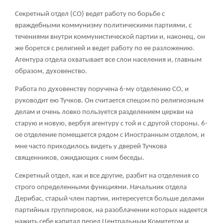
Секретный отдел (СО) ведет работу по борьбе с
враждебными коммунизму политическими партиями, с
течениями внутри коммунистической партии и, наконец, он
же борется с религией и ведет работу по ее разложению.
Агентура отдела охватывает все слои населения и, главным
образом, духовенство.
Работа по духовенству поручена 6-му отделению СО, и
руководит ею Тучков. Он считается спецом по религиозным
делам и очень ловко пользуется разделением церкви на
старую и новую, вербуя агентуру с той и с другой стороны. 6-
ое отделение помещается рядом с Иностранным отделом, и
мне часто приходилось видеть у дверей Тучкова
священников, ожидающих с ним беседы.
Секретный отдел, как и все другие, разбит на отделения со
строго определенными функциями. Начальник отдела
Дерибас, старый член партии, интересуется больше делами
партийных группировок, на разоблачении которых надеется
нажить себе капитал перед Центральным Комитетом и