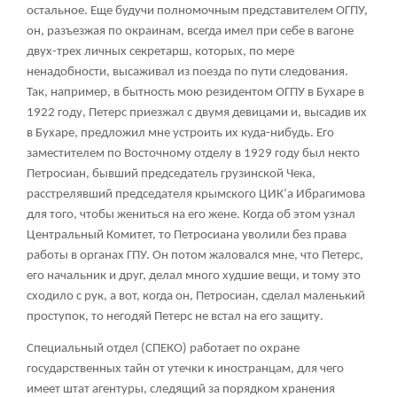
остальное. Еще будучи полномочным представителем ОГПУ,
он, разъезжая по окраинам, всегда имел при себе в вагоне
двух-трех личных секретарш, которых, по мере
ненадобности, высаживал из поезда по пути следования.
Так, например, в бытность мою резидентом ОГПУ в Бухаре в
1922 году, Петерс приезжал с двумя девицами и, высадив их
в Бухаре, предложил мне устроить их куда-нибудь. Его
заместителем по Восточному отделу в 1929 году был некто
Петросиан, бывший председатель грузинской Чека,
расстрелявший председателя крымского ЦИК’а Ибрагимова
для того, чтобы жениться на его жене. Когда об этом узнал
Центральный Комитет, то Петросиана уволили без права
работы в органах ГПУ. Он потом жаловался мне, что Петерс,
его начальник и друг, делал много худшие вещи, и тому это
сходило с рук, а вот, когда он, Петросиан, сделал маленький
проступок, то негодяй Петерс не встал на его защиту.
Специальный отдел (СПЕКО) работает по охране
государственных тайн от утечки к иностранцам, для чего
имеет штат агентуры, следящий за порядком хранения