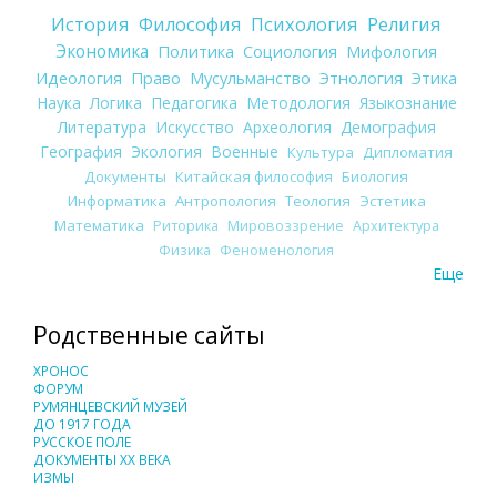
История
Философия
Психология
Религия
Экономика
Политика
Социология
Мифология
Идеология
Право
Мусульманство
Этнология
Этика
Наука
Логика
Педагогика
Методология
Языкознание
Литература
Искусство
Археология
Демография
География
Экология
Военные
Культура
Дипломатия
Документы
Китайская философия
Биология
Информатика
Антропология
Теология
Эстетика
Математика
Риторика
Мировоззрение
Архитектура
Физика
Феноменология
Еще
Родственные сайты
ХРОНОС
ФОРУМ
РУМЯНЦЕВСКИЙ МУЗЕЙ
ДО 1917 ГОДА
РУССКОЕ ПОЛЕ
ДОКУМЕНТЫ XX ВЕКА
ИЗМЫ