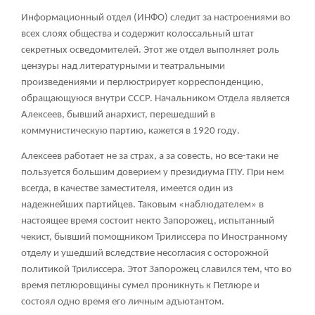
Информационный отдел (ИНФО) следит за настроениями во
всех слоях общества и содержит колоссальный штат
секретных осведомителей. Этот же отдел выполняет роль
цензуры над литературными и театральными
произведениями и перлюстрирует корреспонденцию,
обращающуюся внутри СССР. Начальником Отдела является
Алексеев, бывший анархист, перешедший в
коммунистическую партию, кажется в 1920 году.
Алексеев работает не за страх, а за совесть, но все-таки не
пользуется большим доверием у президиума ГПУ. При нем
всегда, в качестве заместителя, имеется один из
надежнейших партийцев. Таковым «наблюдателем» в
настоящее время состоит некто Запорожец, испытанный
чекист, бывший помощником Трилиссера по Иностранному
отделу и ушедший вследствие несогласия с осторожной
политикой Трилиссера. Этот Запорожец славился тем, что во
время петлюровщины сумел проникнуть к Петлюре и
состоял одно время его личным адъютантом.