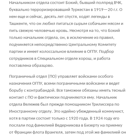
Начальником отдела состоит Бокий, бывший полпред ВЧК,
буквально терроризировавший Туркестан в 1919—20 г.г. О
нем еще и сейчас, десять лет спустя, ходят легенды в
Ташкенте, что он любил питаться сырым собачьим мясом и
пить свежую человечью кровь. Несмотря на то, что Бокий
только начальник отдела, он, в исключение из правил,
подчиняется непосредственно Центральному Комитету
партии и имеет колоссальное влияние в ОГПУ. Подбор
сотрудников в Специальном отделе хорош, и работа
поставлена образцово.
Пограничный отдел (ПО) управляет войсками особого
назначения ОГПУ, всеми пограничными войсками и ведет
борьбу с контрабандой. Все таможни обязаны иметь тесный
контакт с ПО и фактически подчиняются ему. Начальник
отдела Вележев был прежде помощником Трилиссера по
Иностранному отделу. Это идейно убежденный коммунист,
хотя в партии состоит только с 1920 года. В 1924 году его
послали под фамилией Ведерникова в Бизерту на приемку
от Франции флота Врангеля, затем под этой же фамилией он