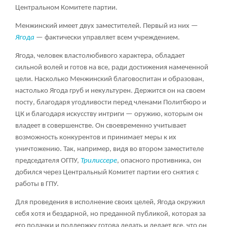
Центральном Комитете партии.
Менжинский имеет двух заместителей. Первый из них —
Ягода
— фактически управляет всем учреждением.
Ягода, человек властолюбивого характера, обладает
сильной волей и готов на все, ради достижения намеченной
цели. Насколько Менжинский благовоспитан и образован,
настолько Ягода груб и некультурен. Держится он на своем
посту, благодаря угодливости перед членами Политбюро и
ЦК и благодаря искусству интриги — оружию, которым он
владеет в совершенстве. Он своевременно учитывает
возможность конкурентов и принимает меры к их
уничтожению. Так, например, видя во втором заместителе
председателя ОГПУ,
Трилиссере
, опасного противника, он
добился через Центральный Комитет партии его снятия с
работы в ГПУ.
Для проведения в исполнение своих целей, Ягода окружил
себя хотя и бездарной, но преданной публикой, которая за
его подачки и поддержку готова делать и делает все, что он