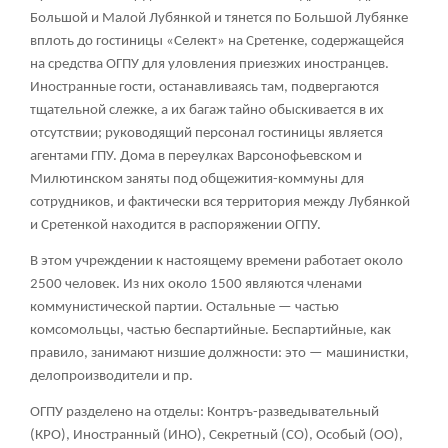
Большой и Малой Лубянкой и тянется по Большой Лубянке
вплоть до гостиницы «Селект» на Сретенке, содержащейся
на средства ОГПУ для уловления приезжих иностранцев.
Иностранные гости, останавливаясь там, подвергаются
тщательной слежке, а их багаж тайно обыскивается в их
отсутствии; руководящий персонал гостиницы является
агентами ГПУ. Дома в переулках Варсонофьевском и
Милютинском заняты под общежития-коммуны для
сотрудников, и фактически вся территория между Лубянкой
и Сретенкой находится в распоряжении ОГПУ.
В этом учреждении к настоящему времени работает около
2500 человек. Из них около 1500 являются членами
коммунистической партии. Остальные — частью
комсомольцы, частью беспартийные. Беспартийные, как
правило, занимают низшие должности: это — машинистки,
делопроизводители и пр.
ОГПУ разделено на отделы: Контръ-разведывательный
(КРО), Иностранный (ИНО), Секретный (СО), Особый (ОО),