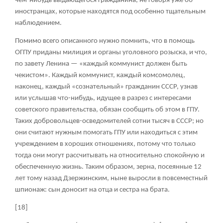
чем-нибудь выдающегося гражданина, не говоря уже об
иностранцах, которые находятся под особенно тщательным
наблюдением.
Помимо всего описанного нужно помнить, что в помощь
ОГПУ приданы милиция и органы уголовного розыска, и что,
по завету Ленина — «каждый коммунист должен быть
чекистом». Каждый коммунист, каждый комсомолец,
наконец, каждый «сознательный» гражданин СССР, узнав
или услышав что-нибудь, идущее в разрез с интересами
советского правительства, обязан сообщить об этом в ГПУ.
Таких добровольцев-осведомителей сотни тысяч в СССР; но
они считают нужным помогать ГПУ или находиться с этим
учреждением в хороших отношениях, потому что только
тогда они могут рассчитывать на относительно спокойную и
обеспеченную жизнь. Таким образом, зерна, посеянные 12
лет тому назад Дзержинским, ныне выросли в повсеместный
шпионаж: сын доносит на отца и сестра на брата.
[18]