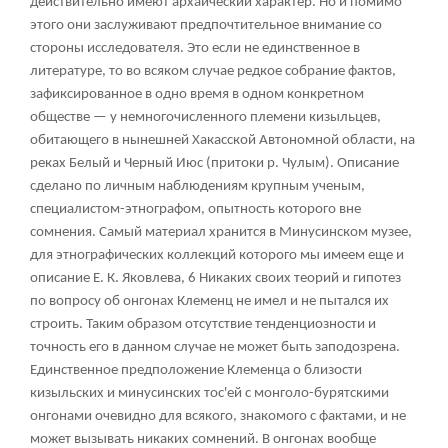
действительно имеют архаический характер. Но и помимо
этого они заслуживают предпочтительное внимание со
стороны исследователя. Это если не единственное в
литературе, то во всяком случае редкое собрание фактов,
зафиксированное в одно время в одном конкретном
обществе — у немногочисленного племени кизыльцев,
обитающего в нынешней Хакасской Автономной области, на
реках Белый и Черный Июс (притоки р. Чулым). Описание
сделано по личным наблюдениям крупным ученым,
специалистом-этнографом, опытность которого вне
сомнения. Самый материал хранится в Минусинском музее,
для этнографических коллекций которого мы имеем еще и
описание Е. К. Яковлева,
6
Никаких своих теорий и гипотез
по вопросу об онгонах Клеменц не имел и не пытался их
строить. Таким образом отсутствие тенденциозности и
точность его в данном случае не может быть заподозрена.
Единственное предположение Клеменца о близости
кизыльских и минусинских тос'ей с монголо-бурятскими
онгонами очевидно для всякого, знакомого с фактами, и не
может вызывать никаких сомнений. В онгонах вообще