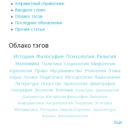
Алфавитный справочник
Вводное слово
Облако тэгов
Последние обновления
Прочие статьи
Облако тэгов
История
Философия
Психология
Религия
Экономика
Политика
Социология
Мифология
Идеология
Право
Мусульманство
Этнология
Этика
Наука
Логика
Педагогика
Методология
Языкознание
Литература
Искусство
Археология
Демография
География
Экология
Военные
Культура
Дипломатия
Документы
Китайская философия
Биология
Информатика
Антропология
Теология
Эстетика
Математика
Риторика
Мировоззрение
Архитектура
Физика
Феноменология
Еще