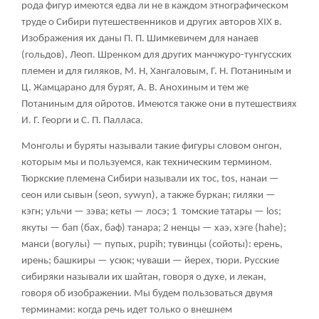
рода фигур имеются едва ли не в каждом этнографическом
труде о Сибири путешественников и других авторов XIX в.
Изображения их даны П. П. Шимкевичем для нанаев
(гольдов), Леоп. Шренком для других манчжуро-тунгусских
племен и для гиляков, М. Н, Хангаловым, Г. Н. Потаниным и
Ц. Жамцарано для бурят, А. В. Анохиным и тем же
Потаниным для ойротов. Имеются также они в путешествиях
И. Г. Георги и С. П. Палласа.
Монголы и буряты называли такие фигуры словом онгон,
которым мы и пользуемся, как техническим термином.
Тюркские племена Сибири называли их тос, tos, нанаи —
сеон или сывын (seon, sywyn), а также буркан; гиляки —
кэгн; ульчи — зэва; кеты — лосэ;
1
томские татары — los;
якуты — бап (бах, баф) танара;
2
ненцы — хаэ, хэге (hahe);
манси (вогулы) — пупых, pupih; тувинцы (сойоты): ерень,
ирень; башкиры — усюк; чуваши — йерех, тюри. Русские
сибиряки называли их шайтан, говоря о духе, и лекан,
говоря об изображении. Мы будем пользоваться двумя
терминами: когда речь идет только о внешнем