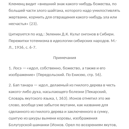
Клеменц видит «внешний знак какого-нибудь божества, по
большей части злого шайтана, которого надо умилостивлять
жертвами, кормить для отвращения какого-нибудь зла или
несчастья» (23).
Цитируется по изд.: Зеленин Д.К. Культ онгонов в Сибири.
Пережитки тотемизма в идеологии сибирских народов. М.-
Л., 1936, с. 6-7.
Примечания
1. Лосэ —«идол, собственно, божество, а также и его
изображение» (Передольский. По Енисею, стр. 56).
2. Бап танара — идол, делаемый из гнилого дерева в честь
какого-либо духа, насылающего болезни (Пекарский,
Словарь якутского языка, I, 363). Ионов отметил это же
слово, вообще уже забытое якутами, как название для
сделанного из гнилого дерева и заключенного в сумку,
сшитую из шкуры вымени коровы, изображения
Болугурской шаманки (Ионов. Орел по воззрениям якутов,