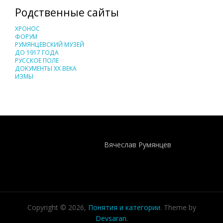
Родственные сайты
ХРОНОС
ФОРУМ
РУМЯНЦЕВСКИЙ МУЗЕЙ
ДО 1917 ГОДА
РУССКОЕ ПОЛЕ
ДОКУМЕНТЫ XX ВЕКА
ИЗМЫ
Понятия И Категории - Исторический Проект ХРОНОС
WEB-редактор
Вячеслав Румянцев
Copyright © 2026,
Понятия и категории
. Theme by
Devsaran
.