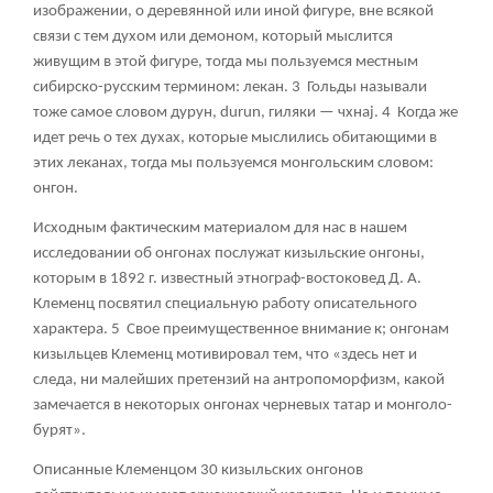
изображении, о деревянной или иной фигуре, вне всякой
связи с тем духом или демоном, который мыслится
живущим в этой фигуре, тогда мы пользуемся местным
сибирско-русским термином: лекан.
3
Гольды называли
тоже самое словом дурун, durun, гиляки — чхнаj.
4
Когда же
идет речь о тех духах, которые мыслились обитающими в
этих леканах, тогда мы пользуемся монгольским словом:
онгон
.
Исходным фактическим материалом для нас в нашем
исследовании об онгонах послужат кизыльские онгоны,
которым в 1892 г. известный этнограф-востоковед Д. А.
Клеменц посвятил специальную работу описательного
характера.
5
Свое преимущественное внимание к; онгонам
кизыльцев Клеменц мотивировал тем, что «здесь нет и
следа, ни малейших претензий на антропоморфизм, какой
замечается в некоторых онгонах черневых татар и монголо-
бурят».
Описанные Клеменцом 30 кизыльских онгонов