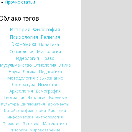
Прочие статьи
Облако тэгов
История
Философия
Психология
Религия
Экономика
Политика
Социология
Мифология
Идеология
Право
Мусульманство
Этнология
Этика
Наука
Логика
Педагогика
Методология
Языкознание
Литература
Искусство
Археология
Демография
География
Экология
Военные
Культура
Дипломатия
Документы
Китайская философия
Биология
Информатика
Антропология
Теология
Эстетика
Математика
Риторика
Мировоззрение