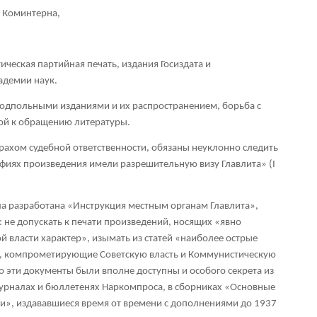
я Коминтерна,
ческая партийная печать, издания Госиздата и
адемии наук.
 подпольными изданиями и их распространением, борьба с
ой к обращению литературы.
рахом судебной ответственности, обязаны неуклонно следить
афиях произведения имели разрешительную визу Главлита» (I
а разработана «Инструкция местным органам Главлита»,
 не допускать к печати произведений, носящих «явно
 власти характер», изымать из статей «наиболее острые
и), компрометирующие Советскую власть и Коммунистическую
то эти документы были вполне доступны и особого секрета из
журналах и бюллетенях Наркомпроса, в сборниках «Основные
ти», издававшиеся время от времени с дополнениями до 1937