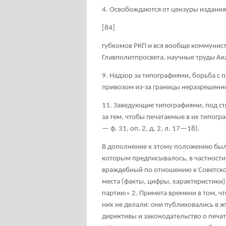
4. Освобождаются от цензуры издани
[84]
губкомов РКП и вся вообще коммунисти
Главполитпросвета, научные труды Ак
9. Надзор за типографиями, борьба с
привозом из-за границы неразрешенн
11. Заведующие типографиями, под ст
за тем, чтобы печатаемые в их типогр
— ф. 31, оп. 2, д. 2, л. 17—18).
В дополнение к этому положению был
которым предписывалось, в частности:
враждебный по отношению к Советской
места (факты, цифры, характеристик
партию»
2
. Примета времени в том, ч
них не делали: они публиковались в 
директивы и законодательство о печа