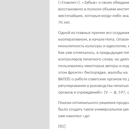
(«Главлит»). «Забыв» о своих обещан
восстановило в полном объеме инстит
жесточайших, которые когда-либо зн
70 лет.
Одной из главных причин его создани
кооперативном, в начале Нэпа. Опасен
монолитность культуры и идеологии, 
Как уже отмечалось, в предыдущее пя
контролеров печатного слова, но дея
пользовались некоторые авторы и изд
этом фронте» беспорядке, жалобы на 
ВКП(б) о работе советских органов по 
регулирования и руководства печать
органов и учреждений)» (V — ф. 597, оп
Поиски оптимального решения продол
было создать такое универсальное це
уже накопил «до-
[82]