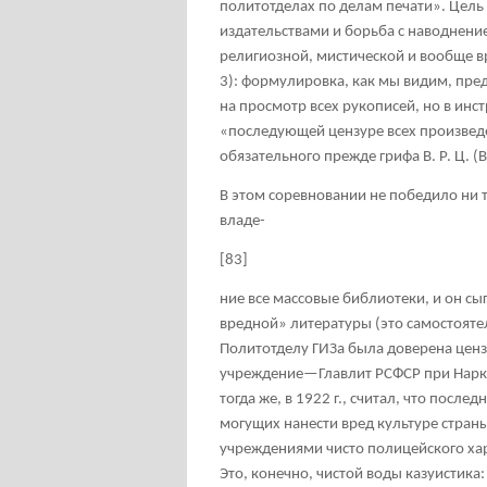
политотделах по делам печати». Цель
издательствами и борьба с наводнени
религиозной, мистической и
вообще в
3): формулировка, как мы видим, пре
на просмотр всех рукописей, но в ин
«последующей цензуре всех произведе
обязательного прежде грифа В. Р. Ц.
В этом соревновании не победило ни 
владе-
[83]
ние все массовые библиотеки, и он сы
вредной» литературы (это самостояте
Политотделу ГИЗа была доверена ценз
учреждение—Главлит РСФСР при Нарк
тогда же, в 1922 г., считал, что после
могущих нанести вред культуре стран
учреждениями чисто полицейского хар
Это, конечно, чистой воды казуистика: