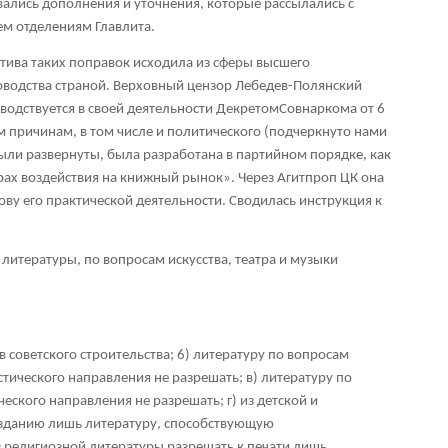
ывались дополнения и уточнения, которые рассылались с
ем отделениям Главлита.
атива таких поправок исходила из сферы высшего
оводства страной. Верховный цензор Лебедев-Полянский
оводствуется в своей деятельности ДекретомСовнаркома от 6
м причинам, в том числе и политического (подчеркнуто нами
были развернуты, была разработана в партийном порядке, как
ах воздействия на книжный рынок». Через Агитпроп ЦК она
нову его практической деятельности. Сводилась инструкция к
 литературы, по вопросам искусства, театра и музыки
 советского строительства; 6) литературу по вопросам
тического направления не разрешать; в) литературу по
еского направления не разрешать; г) из детской и
зданию лишь литературу, способствующую
 религиозной литературы разрешать к печати лишь