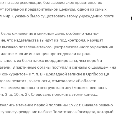
иях на заре революции, большевистское правительство
ут тотальной предварительной цензуры, одной из самых
ал мир. Суждено было существовать этому учреждению почти
я было оживление в книжном деле, особенно частно-
ие, что издательства выйдут из-под контроля, нарушат
и вызвало появление такого централизованного учреждения.
тилетие многие инстанции претендовали на роль
тельность их была плохо координирована, чем порой и
атели. В партийные органы поступали сигналы о царящем «на
«конкурентов» и т. п. В «Докладной записке в Оргбюро ЦК
делам печати», в частности, отмечалось: «В области
ю мы имеем довольно пеструю картину (множественность
. 3, д. 10, л. 2). Следовало положить этому конец...
жались в течение первой половины 1922 г. Вначале решено
нзурное учреждение на базе Политотдела Госиздата, который