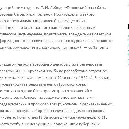
едующий этим отделом П. И. Лебедев-Полянский разработал
оторый бы являлся «органом Политотдела Главного
о его директивам». Он должен был осуществлять
изданий явно реакционного направления, к каковым
тические, антинаучные, политически враждебные Советской
информационно-справочного характера; журналы разрешаются
хники, земледелия и специально научные» (I — ф. 32, оп. 2,
сиздатом на роль всеобщего цензора стал претендовать
авляемый Н. К. Крупской. Им было разработано встречное
 комиссиях по делам печати» (6 февраля 1922 г.). В состав
лжны входить представители от Губисполкома,
петенцию входило бы: «просмотр всех заявлений о
и журналов; наблюдение за деятельностью частных и
предварительный просмотр всех рукописей, предназначенных:
тогда шла подспудная борьба различных ведомств за раздел
куренте, Политотдел ГИЗа поспешил уже через неделю (13
а места особую «Инструкцию к положению о губернских