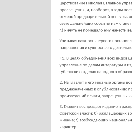
царствование Николая I, Главное упр
просвещения, и, наоборот, в годы пос
отменой предварительной цензуры, он
свете дальнейших событий нам станет
г.) ничуть не помешало ему нанести в
Учитывая важность первого постановл
направления и сущность его деятельно
«1. В целях объединения всех видов 
управление по делам литературы и из
губернских отделах народного образо
2. На Главлит и его местные органы в
предназначенных к опубликованию прои
произведений печати, запрещенных к
3. Главлит воспрещает издание и рас
Советской власти; б) разглашающих 
мнение; г) возбуждающих национальн
характер.