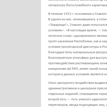
литературу богослужебного характера» 
В течение 1923 г. положение о Главли
В одном из них, начинавшемся, в отл
«Товарищи!», Главлит даже попытался
условиях». «В настоящее время, — го
печатное слово, одновременно являющ
групп населения Республики, как в на
условия пролетарской диктатуры в Ро
благодаря Нэпу материальные ресурсы
благоприятную атмосферу для выступле
противодействия растлевающему влия
инициативе ЦК РКП, имеет своей осно
которая в данных условиях является н
Опыт цензурного воздействия выдвига
административное и цензурное пресле
отдельных изданий, сокращении тираж
второй путь — путь умелого идеологи
переговоров, ввода подходящих лиц, изъ