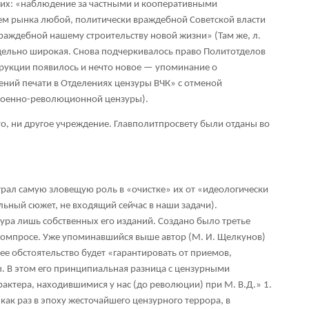
 их: «наблюдение за частными и кооперативными
ем рынка любой, политически враждебной Советской власти
раждебной нашему строительству новой жизни»
(Там же, л.
дельно широкая. Снова подчеркивалось право Политотделов
струкции появилось и нечто новое — упоминание о
ний печати в Отделениях цензуры ВЧК» с отменой
 (Военно-революционной цензуры).
то, ни другое учреждение. Главполитпросвету были отданы во
грал самую зловещую роль в «очистке» их от «идеологически
льный сюжет, не входящий сейчас в наши задачи).
ура лишь собственных его изданий. Создано было третье
омпросе. Уже упоминавшийся выше автор (М. И. Щелкунов)
днее обстоятельство будет «гарантировать от приемов,
ы. В этом его принципиальная разница с цензурными
актера, находившимися у нас (до революции) при М. В.Д.»
1
.
 как раз в эпоху жесточайшего цензурного террора, в