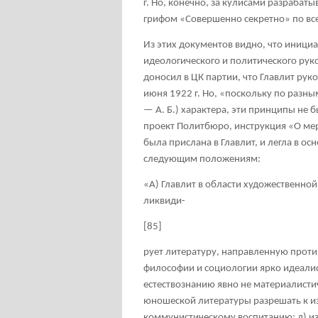
г. Но, конечно, за кулисами разрабат
грифом «Совершенно секретно» по вс
Из этих документов видно, что иници
идеологического и политического рук
доносил в ЦК партии, что Главлит рук
июня 1922 г. Но, «поскольку по разны
— А. Б.) характера, эти принципы не 
проект Политбюро, инструкция «О мер
была прислана в Главлит, и легла в ос
следующим положениям:
«А) Главлит в области художественной
ликвиди-
[85]
рует литературу, направленную против
философии и социологии ярко идеалис
естествознанию явно не материалистич
юношеской литературы разрешать к и
коммунистическому воспитанию; д) из