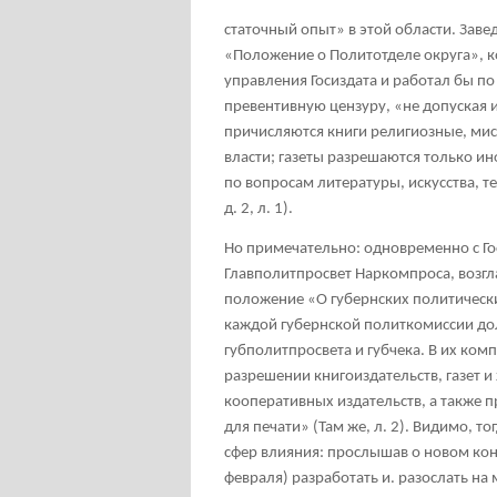
статочный опыт» в этой области. Зав
«Положение о Политотделе округа», к
управления Госиздата и работал бы п
превентивную цензуру, «не допуская 
причисляются книги религиозные, мис
власти; газеты разрешаются только 
по вопросам литературы, искусства, те
д. 2, л. 1).
Но примечательно: одновременно с Го
Главполитпросвет Наркомпроса, возгл
положение «О губернских политических
каждой губернской политкомиссии до
губполитпросвета и губчека. В их ком
разрешении книгоиздательств, газет 
кооперативных издательств, а также 
для печати» (Там же, л. 2). Видимо, 
сфер влияния: прослышав о новом кон
февраля) разработать и. разослать н