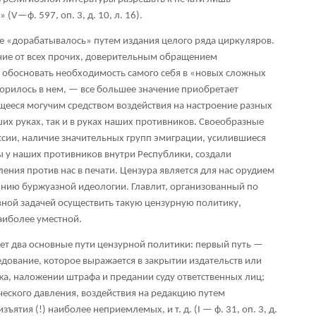
(V—ф. 597, оп. 3, д. 10, л. 16).
те «дорабатывалось» путем издания целого ряда циркуляров.
ичие от всех прочих, доверительным обращением
 обосновать необходимость самого себя в «новых сложных
ворилось в нем, — все большее значение приобретает
ееся могучим средством воздействия на настроение разных
ших руках, так и в руках наших противников. Своеобразные
ссии, наличие значительных групп эмиграции, усилившиеся
 у наших противников внутри Республики, создали
ния против нас в печати. Цензура является для нас орудием
нию буржуазной идеологии. Главлит, организованный по
вной задачей осуществить такую цензурную политику,
аиболее уместной.
ет два основные пути цензурной политики: первый путь —
дование, которое выражается в закрытии издательств или
а, наложении штрафа и предании суду ответственных лиц;
ческого давления, воздействия на редакцию путем
ятия (!) наиболее неприемлемых, и т. д. (I — ф. 31, оп. 3, д.