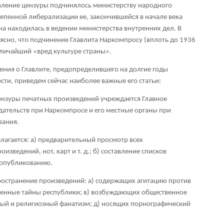
авление цензуры подчинялось министерству народного
тепенной либерализации ее, закончившейся в начале века
а находилась в ведении министерства внутренних дел. В
 ясно, что подчинение Главлита Наркомпросу (вплоть до 1936
еличайший «вред культуре страны».
ения о Главлите, предопределившего на долгие годы
сти, приведем сейчас наиболее важные его статьи:
цензуры печатных произведений учреждается Главное
дательств при Наркомпросе и его местные органы при
вания.
озлагается: а) предварительный просмотр всех
зведений, нот, карт и т. д.; б) составление списков
 опубликованию.
пространение произведений: а) содержащих агитацию против
военные тайны республики; в) возбуждающих общественное
ый и религиозный фанатизм; д) носящих порнографический