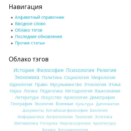
Навигация
Алфавитный справочник
Вводное слово
Облако тэгов
Последние обновления
Прочие статьи
Облако тэгов
История
Философия
Психология
Религия
Экономика
Политика
Социология
Мифология
Идеология
Право
Мусульманство
Этнология
Этика
Наука
Логика
Педагогика
Методология
Языкознание
Литература
Искусство
Археология
Демография
География
Экология
Военные
Культура
Дипломатия
Документы
Китайская философия
Биология
Информатика
Антропология
Теология
Эстетика
Математика
Риторика
Мировоззрение
Архитектура
Физика
Феноменология