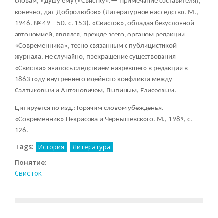
словам, «душу ему («Свистку».— Примечание составителя),
конечно, дал Добролюбов» (Литературное наследство. М.,
1946. № 49—50. с. 153). «Свисток», обладая безусловной
автономией, являлся, прежде всего, органом редакции
«Современника», тесно связанным с публицистикой
журнала. Не случайно, прекращение существования
«Свистка» явилось следствием назревшего в редакции в
1863 году внутреннего идейного конфликта между
Салтыковым и Антоновичем, Пыпиным, Елисеевым.
Цитируется по изд.: Горячим словом убежденья.
«Современник» Некрасова и Чернышевского. М., 1989, с.
126.
Tags:
История
Литература
Понятие:
Свисток