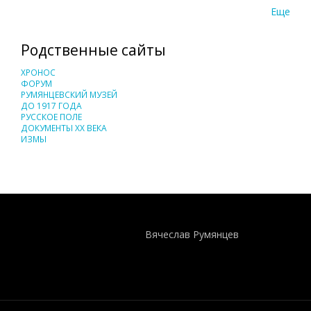
Еще
Родственные сайты
ХРОНОС
ФОРУМ
РУМЯНЦЕВСКИЙ МУЗЕЙ
ДО 1917 ГОДА
РУССКОЕ ПОЛЕ
ДОКУМЕНТЫ XX ВЕКА
ИЗМЫ
Понятия И Категории - Исторический Проект ХРОНОС
WEB-редактор
Вячеслав Румянцев