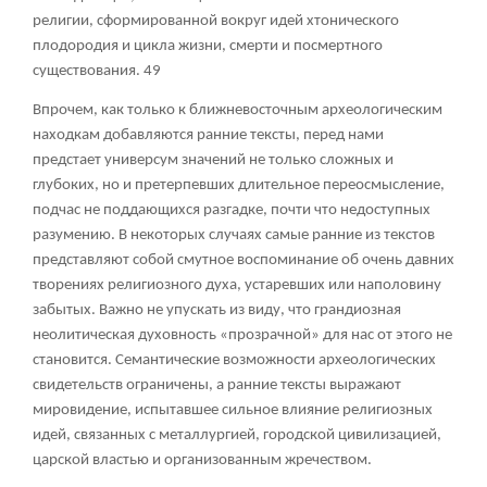
религии, сформированной вокруг идей хтонического
плодородия и цикла жизни, смерти и посмертного
существования.
49
Впрочем, как только к ближневосточным археологическим
находкам добавляются ранние тексты, перед нами
предстает универсум значений не только сложных и
глубоких, но и претерпевших длительное переосмысление,
подчас не поддающихся разгадке, почти что недоступных
разумению. В некоторых случаях самые ранние из текстов
представляют собой смутное воспоминание об очень давних
творениях религиозного духа, устаревших или наполовину
забытых. Важно не упускать из виду, что грандиозная
неолитическая духовность «прозрачной» для нас от этого не
становится. Семантические возможности археологических
свидетельств ограничены, а ранние тексты выражают
мировидение, испытавшее сильное влияние религиозных
идей, связанных с металлургией, городской цивилизацией,
царской властью и организованным жречеством.