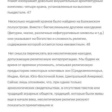
Макет изображает довольно внушительный архитектурный
комплекс: четыре храма, установленные на высоком
пьедестале.
47
Несколько моделей храмов было найдено на Балканском
полуострове. Вместе с бесчисленными другими находками
(фигурки, маски, различные нефигуративные символы и т.д.)
они указывают на богатство и сложность религии,
содержание которой остается пока неизвестным.
48
Нет смысла перечислять все неолитические находки,
допускающие религиозную интерпретацию. Мы будем их
время от времени упоминать, описывая религиозную
предысторию некоторых ключевых зон (Средиземноморья,
Индии, Китая, Юго-Восточной Азии, Центральной Америки).
Сейчас лишь упомянем, что, при одних только
археологических свидетельствах, в отсутствие текстов или
традиций аграрных обществ, традиций, которые были живы
еще в начале века, неолитические религии рискуют
показаться примитивными и