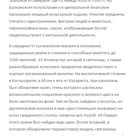
тральной и Северной. Где-то между 6500 и 5300 гг. на
Балканском полуострове и в центральной Анатолии
произошел мощный культурный подъем. Многие предметы
(печати с идеограммами, фигурки людей и животных,
териоморфные вазы, маски, изображающие богов)
свидетельствуют о ритуальной деятельности.
К середине VI тысячелетия множатся поселения,
защищенные рвами и стенами и способные вместить до
1000 жителей.
45
Количество алтарей и святилищ, а также
разнообразных культовых предметов свидетельствует о
хорошо организованной религии. На неолитической стоянке
в Кэсчьоареле, в 60 км к югу от Бухареста, при раскопках
был обнаружен храм, стены которого расписаны
великолепными спиралями красного и зеленого цвета на
бело-желтоватом фоне. Там не было найдено статуэток, но
двухметровая колонна и еще одна поменьше указывают на
культ священного столпа, символа axis mundi.
46
Поверх
этого храма был найден еще один, более поздний, в
котором обнаружили терракотовую модель святилища.