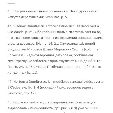
____
45. По сравнению с ними поселения у Швейцарских озер
кажутся деревушками: Gimbutas, p. 6.
46.
Vladimir Dumitrescu. Edifice destiné au culte découvert à
C'scioarele, p. 21. Обе колонны полые, что указывает на то,
что в качестве каркаса при их изготовлении использовались
стволы деревьев, ibid., р. 14, 21. Символика axis mundi
уподобляет Мировое Древо Мировому Столпу (columna
universalis). Радиоуглеродная датировка, сообщаемая
Думитреску, колеблется в промежутке от 4035 до 3620 гг.
(ср.: р. 24, п. 25). Мария Гимбутас говорит о «прибл. 5 тыс.
лет до н.э.»
(р
. 11).
47. Hortensia Dumitrescu. Un modèle de sanctuaire découverte
à C'scioarele, fig. 1, 4 (последний
рис
. воспроизведен
у
Гимбутас
, стр
. 12).
48. Согласно Гимбутас, староевропейская цивилизация
выработала и письменность (ср.: рис. 2 и 3) уже ок. 5300-