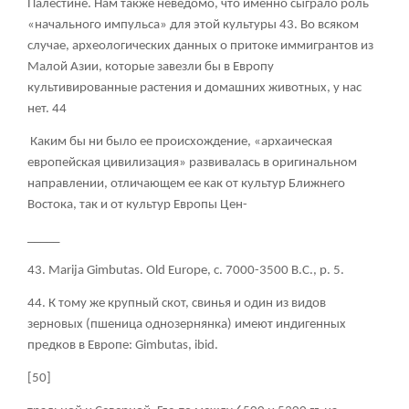
Палестине. Нам также неведомо, что именно сыграло роль
«начального импульса» для этой культуры
43
. Во всяком
случае, археологических данных о притоке иммигрантов из
Малой Азии, которые завезли бы в Европу
культивированные растения и домашних животных, у нас
нет.
44
Каким бы ни было ее происхождение, «архаическая
европейская цивилизация» развивалась в оригинальном
направлении, отличающем ее как от культур Ближнего
Востока, так и от культур Европы Цен-
_____
43.
Marija Gimbutas. Old Europe, с
. 7000-3500 B.C., p. 5.
44. К тому же крупный скот, свинья и один из видов
зерновых (пшеница однозернянка) имеют индигенных
предков в Европе: Gimbutas, ibid.
[50]