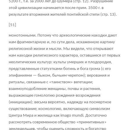
5200 г., т.е. за 2000 лет до Шумера (стр. 12). Разрушение
этой цивилизации начинается после прим. 3500 г. в
результате вторжения жителей понтийской степи (стр. 13).
[51]
монотонными. Потому что археологические находки дают
нам фрагментарную и, по сути дела, искаженную картину
религиозной жизни и мысли. Мы видели, что открывают
нам находки религиозного характера, оставшиеся от первых
неолитических культур: культы умерших и плодородия,
представленные статуэтками богинь и бога грома (с его
эпифаниями — быком, бычьим черепом); верования и
ритуалы, связанные с «таинством» вегетации;
взаимоуподобление женщины, почвы и растения,
выражающее гомологию рождения-возрождения
(инициации); весьма вероятно, надежду на посмертное
существование; космологию, включающую символизм
Центра Мира и жилища как imago mundi. Достаточно
рассмотреть современное общество «примитивных»
земледельцев, чтобы оценить сложность и богатство