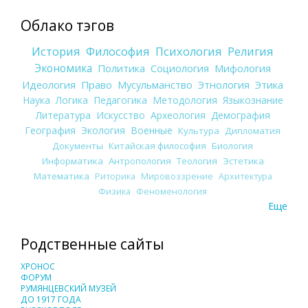
Облако тэгов
История
Философия
Психология
Религия
Экономика
Политика
Социология
Мифология
Идеология
Право
Мусульманство
Этнология
Этика
Наука
Логика
Педагогика
Методология
Языкознание
Литература
Искусство
Археология
Демография
География
Экология
Военные
Культура
Дипломатия
Документы
Китайская философия
Биология
Информатика
Антропология
Теология
Эстетика
Математика
Риторика
Мировоззрение
Архитектура
Физика
Феноменология
Еще
Родственные сайты
ХРОНОС
ФОРУМ
РУМЯНЦЕВСКИЙ МУЗЕЙ
ДО 1917 ГОДА