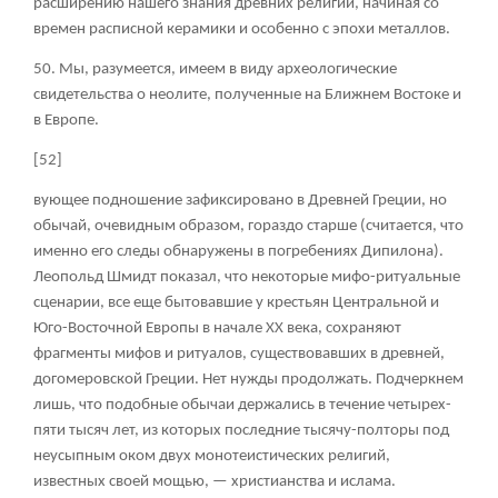
расширению нашего знания древних религий, начиная со
времен расписной керамики и особенно с эпохи металлов.
50. Мы, разумеется, имеем в виду археологические
свидетельства о неолите, полученные на Ближнем Востоке и
в Европе.
[52]
вующее подношение зафиксировано в Древней Греции, но
обычай, очевидным образом, гораздо старше (считается, что
именно его следы обнаружены в погребениях Дипилона).
Леопольд Шмидт показал, что некоторые мифо-ритуальные
сценарии, все еще бытовавшие у крестьян Центральной и
Юго-Восточной Европы в начале XX века, сохраняют
фрагменты мифов и ритуалов, существовавших в древней,
догомеровской Греции. Нет нужды продолжать. Подчеркнем
лишь, что подобные обычаи держались в течение четырех-
пяти тысяч лет, из которых последние тысячу-полторы под
неусыпным оком двух монотеистических религий,
известных своей мощью, — христианства и ислама.