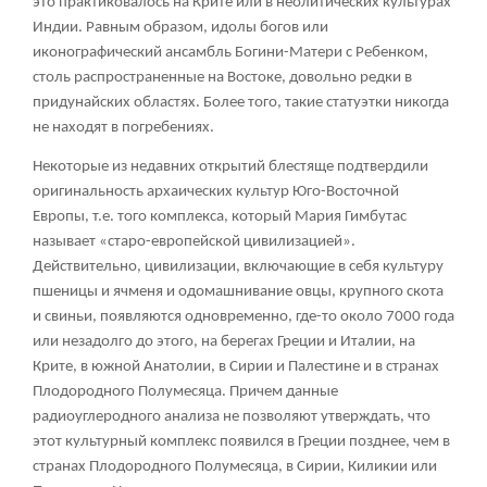
это практиковалось на Крите или в неолитических культурах
Индии. Равным образом, идолы богов или
иконографический ансамбль Богини-Матери с Ребенком,
столь распространенные на Востоке, довольно редки в
придунайских областях. Более того, такие статуэтки никогда
не находят в погребениях.
Некоторые из недавних открытий блестяще подтвердили
оригинальность архаических культур Юго-Восточной
Европы, т.е. того комплекса, который Мария Гимбутас
называет «старо-европейской цивилизацией».
Действительно, цивилизации, включающие в себя культуру
пшеницы и ячменя и одомашнивание овцы, крупного скота
и свиньи, появляются одновременно, где-то около 7000 года
или незадолго до этого, на берегах Греции и Италии, на
Крите, в южной Анатолии, в Сирии и Палестине и в странах
Плодородного Полумесяца. Причем данные
радиоуглеродного анализа не позволяют утверждать, что
этот культурный комплекс появился в Греции позднее, чем в
странах Плодородного Полумесяца, в Сирии, Киликии или