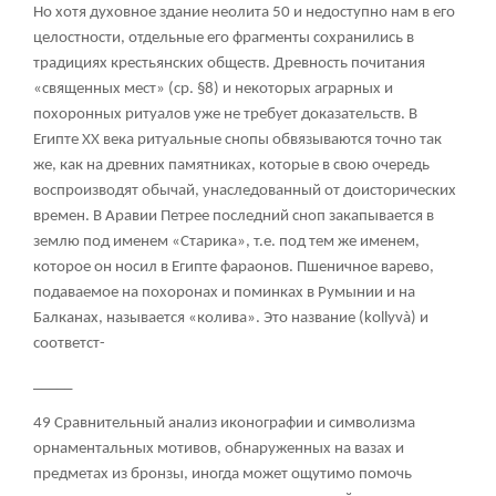
Но хотя духовное здание неолита
50
и недоступно нам в его
целостности, отдельные его фрагменты сохранились в
традициях крестьянских обществ. Древность почитания
«священных мест» (ср. §8) и некоторых аграрных и
похоронных ритуалов уже не требует доказательств. В
Египте XX века ритуальные снопы обвязываются точно так
же, как на древних памятниках, которые в свою очередь
воспроизводят обычай, унаследованный от доисторических
времен. В Аравии Петрее последний сноп закапывается в
землю под именем «Старика», т.е. под тем же именем,
которое он носил в Египте фараонов. Пшеничное варево,
подаваемое на похоронах и поминках в Румынии и на
Балканах, называется «колива». Это название (kollyvà) и
соответст-
_____
49 Сравнительный анализ иконографии и символизма
орнаментальных мотивов, обнаруженных на вазах и
предметах из бронзы, иногда может ощутимо помочь