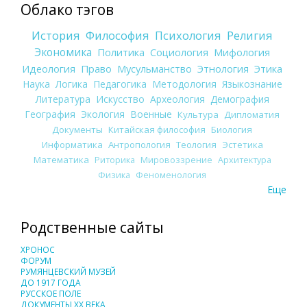
Облако тэгов
История
Философия
Психология
Религия
Экономика
Политика
Социология
Мифология
Идеология
Право
Мусульманство
Этнология
Этика
Наука
Логика
Педагогика
Методология
Языкознание
Литература
Искусство
Археология
Демография
География
Экология
Военные
Культура
Дипломатия
Документы
Китайская философия
Биология
Информатика
Антропология
Теология
Эстетика
Математика
Риторика
Мировоззрение
Архитектура
Физика
Феноменология
Еще
Родственные сайты
ХРОНОС
ФОРУМ
РУМЯНЦЕВСКИЙ МУЗЕЙ
ДО 1917 ГОДА
РУССКОЕ ПОЛЕ
ДОКУМЕНТЫ XX ВЕКА