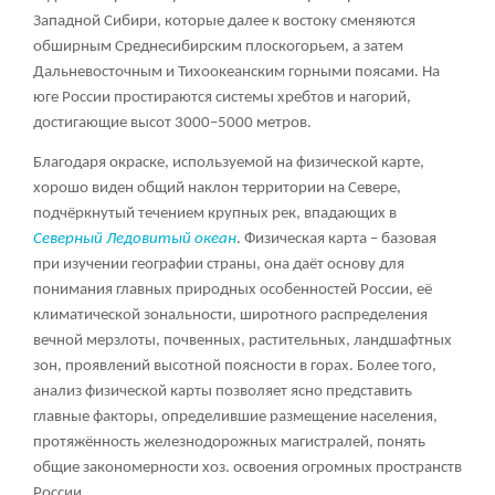
Западной Сибири, которые далее к востоку сменяются
обширным Среднесибирским плоскогорьем, а затем
Дальневосточным и Тихоокеанским горными поясами. На
юге России простираются системы хребтов и нагорий,
достигающие высот 3000–5000 метров.
Благодаря окраске, используемой на физической карте,
хорошо виден общий наклон территории на Севере,
подчёркнутый течением крупных рек, впадающих в
Северный Ледовитый океан
. Физическая карта – базовая
при изучении географии страны, она даёт основу для
понимания главных природных особенностей России, её
климатической зональности, широтного распределения
вечной мерзлоты, почвенных, растительных, ландшафтных
зон, проявлений высотной поясности в горах. Более того,
анализ физической карты позволяет ясно представить
главные факторы, определившие размещение населения,
протяжённость железнодорожных магистралей, понять
общие закономерности хоз. освоения огромных пространств
России.