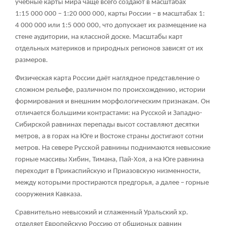
учебные карты мира чаще всего создают в масштабах
1:15 000 000 – 1:20 000 000, карты России – в масштабах 1:
4 000 000 или 1:5 000 000, что допускает их размещение на
стене аудитории, на классной доске. Масштабы карт
отдельных материков и природных регионов зависят от их
размеров.
Физическая карта России даёт наглядное представление о
сложном рельефе, различном по происхождению, истории
формирования и внешним морфологическим признакам. Он
отличается большими контрастами: на Русской и Западно-
Сибирской равнинах перепады высот составляют десятки
метров, а в горах на Юге и Востоке страны достигают сотни
метров. На севере Русской равнины поднимаются невысокие
горные массивы Хибин, Тимана, Пай-Хоя, а на Юге равнина
переходит в Прикаспийскую и Приазовскую низменности,
между которыми простираются предгорья, а далее – горные
сооружения Кавказа.
Сравнительно невысокий и сглаженный Уральский хр.
отделяет Европейскую Россию от обширных равнин