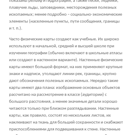
показаны рельеф и гидрография, а также пески, ледники,
плавучие льды, заповедники, месторождения полезных
ископаемых; менее подробно – социально-экономические
элементы (населенные пункты, пути сообщения, границы
и т. п.).
Часто физические карты создают как учебные. Их широко
используют в начальной, средней и высшей школе при
изучении географии (обычно включают в школьные атласы
или создают в настенном варианте). Настенные физические
карты имеют большой формат, на них применяют крупные
знаки и надписи, утолщают линии рек, границы, крупно
дают обозначения полезных ископаемых. Нередко такие
карты имеют два плана: изображение основных объектов
рассчитано на рассмотрение в классе (аудитории) с
большого расстояния, а менее значимые детали хорошо
читаются только при близком разглядывании. Настенные
карты, как правило, состоят из нескольких листов, их
наклеивают на ткань для большей сохранности и снабжают
приспособлениями для подвешивания к стене. Настенные