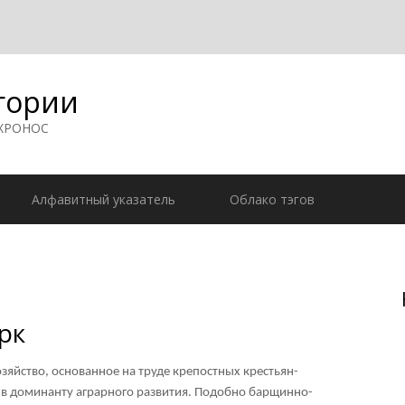
гории
 ХРОНОС
Алфавитный указатель
Облако тэгов
рк
зяйство, основанное на труде крепостных крестьян-
я в доминанту аграрного развития. Подобно барщинно-