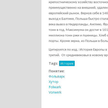
крепостническому хозяйству восточно
преимущественно на внешний, удален
европейский рынок. Вернув себе в 14
выход к Балтике, Польша быстро стал
века вывоз в Нидерланды, Англию, Фра
тонн в год. Максимума он достиг в 161
миллиона тонн ржи и пшеницы. Хлеб в
порты. Кроме зерна, из Польши в боль
Цитируется по изд.: История Европы в
третий. От средневековья в новому в
Tags:
История
Понятие:
Фольварк
Хутор
Folwark
Vorwerk