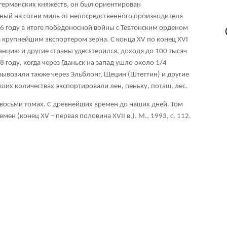
германских княжеств, он был ориентирован
ный на сотни миль от непосредственного производителя
66 году в итоге победоносной войны с Тевтонским орденом
а крупнейшим экспортером зерна. С конца XV по конец XVI
нцию и другие страны удесятерился, доходя до 100 тысяч
8 году, когда через Гданьск на запад ушло около 1/4
ывозили также через Эльблонг, Щецин (Штеттин) и другие
ших количествах экспортировали лен, пеньку, поташ, лес.
 восьми томах. С древнейших времен до наших дней. Том
ремен (конец
XV – первая половина
XVII в.). М., 1993, с. 112.