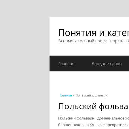
Понятия и кате
Вспомогательный проект портала
Главная
Вводное слово
Вы здесь
Главная
» Польский фольварк
Польский фольва
Польский фольварк - домениальное хо
барщинников - в XVI веке превратилс