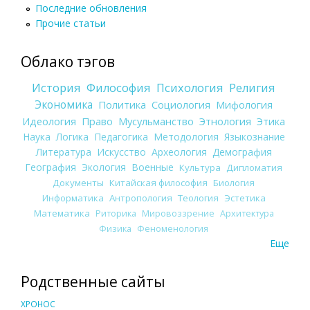
Последние обновления
Прочие статьи
Облако тэгов
История
Философия
Психология
Религия
Экономика
Политика
Социология
Мифология
Идеология
Право
Мусульманство
Этнология
Этика
Наука
Логика
Педагогика
Методология
Языкознание
Литература
Искусство
Археология
Демография
География
Экология
Военные
Культура
Дипломатия
Документы
Китайская философия
Биология
Информатика
Антропология
Теология
Эстетика
Математика
Риторика
Мировоззрение
Архитектура
Физика
Феноменология
Еще
Родственные сайты
ХРОНОС