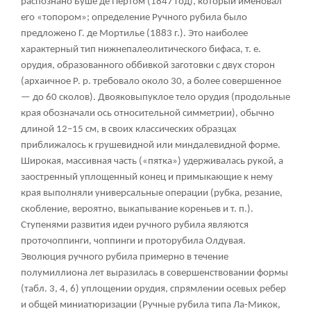
распознано Буше де Пертом (1847 год), который именовал
его «топором»; определение Ручного рубила было
предложено Г. де Мортилье (1883 г.). Это наиболее
характерный тип нижнепалеолитического бифаса, т. е.
орудия, образованного оббивкой заготовки с двух сторон
(архаичное Р. р. требовало около 30, а более совершенное
— до 60 сколов). Двояковыпуклое тело орудия (продольные
края обозначали ось относительной симметрии), обычно
длиной 12–15 см, в своих классических образцах
приближалось к грушевидной или миндалевидной форме.
Широкая, массивная часть («пятка») удерживалась рукой, а
заостренный уплощенный конец и примыкающие к нему
края выполняли универсальные операции (рубка, резание,
скобление, вероятно, выкапывание кореньев и т. п.).
Ступенями развития идеи ручного рубила являются
проточоппинги, чоппинги и проторубила Олдувая.
Эволюция ручного рубила примерно в течение
полумиллиона лет выразилась в совершенствовании формы
(табл. 3, 4, 6) уплощении орудия, спрямлении осевых ребер
и общей миниатюризации (Ручные рубила типа Ла-Микок,