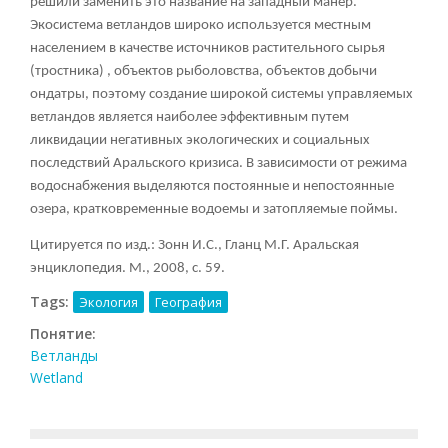
решили заменить это название на западный манер.
Экосистема ветландов широко используется местным
населением в качестве источников растительного сырья
(тростника) , объектов рыболовства, объектов добычи
ондатры, поэтому создание широкой системы управляемых
ветландов является наиболее эффективным путем
ликвидации негативных экологических и социальных
последствий Аральского кризиса. В зависимости от режима
водоснабжения выделяются постоянные и непостоянные
озера, кратковременные водоемы и затопляемые поймы.
Цитируется по изд.: Зонн И.С., Гланц М.Г. Аральская
энциклопедия. М., 2008, с. 59.
Tags:
Экология
География
Понятие:
Ветланды
Wetland