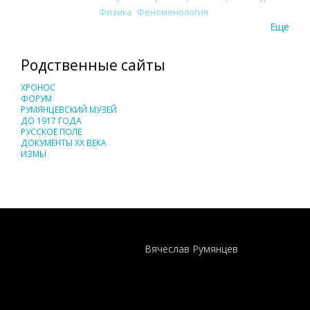
Физика
Феноменология
Еще
Родственные сайты
ХРОНОС
ФОРУМ
РУМЯНЦЕВСКИЙ МУЗЕЙ
ДО 1917 ГОДА
РУССКОЕ ПОЛЕ
ДОКУМЕНТЫ XX ВЕКА
ИЗМЫ
Понятия И Категории - Исторический Проект ХРОНОС
WEB-редактор
Вячеслав Румянцев