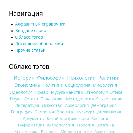
Навигация
Алфавитный справочник
Вводное слово
Облако тэгов
Последние обновления
Прочие статьи
Облако тэгов
История
Философия
Психология
Религия
Экономика
Политика
Социология
Мифология
Идеология
Право
Мусульманство
Этнология
Этика
Наука
Логика
Педагогика
Методология
Языкознание
Литература
Искусство
Археология
Демография
География
Экология
Военные
Культура
Дипломатия
Документы
Китайская философия
Биология
Информатика
Антропология
Теология
Эстетика
Математика
Риторика
Мировоззрение
Архитектура