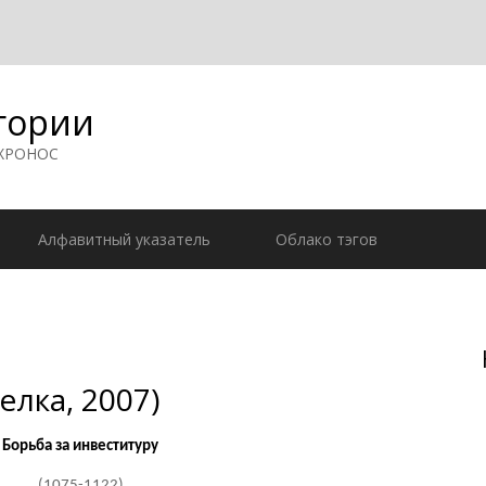
гории
 ХРОНОС
Алфавитный указатель
Облако тэгов
елка, 2007)
Борьба за инвеституру
(1075-1122)