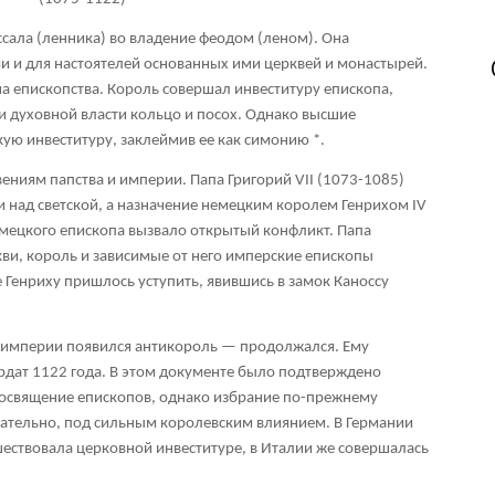
ссала (ленника) во владение феодом (леном). Она
и и для настоятелей основанных ими церквей и монастырей.
на епископства. Король совершал инвеституру епископа,
й и духовной власти кольцо и посох. Однако высшие
скую инвеституру, заклеймив ее как симонию
*
.
ениям папства и империи. Папа Григорий VII (1073-1085)
и над светской, а назначение немецким королем Генрихом IV
мецкого епископа вызвало открытый конфликт. Папа
кви, король и зависимые от него имперские епископы
 Генриху пришлось уступить, явившись в замок Каноссу
в империи появился антикороль — продолжался. Ему
дат 1122 года. В этом документе было подтверждено
посвящение епископов, однако избрание по-прежнему
овательно, под сильным королевским влиянием. В Германии
шествовала церковной инвеституре, в Италии же совершалась