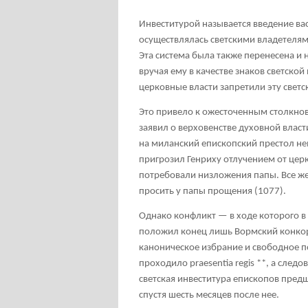
Инвеститурой называется введение ва
осуществлялась светскими владетелям
Эта система была также перенесена и 
вручая ему в качестве знаков светско
церковные власти запретили эту свет
Это привело к ожесточенным столкнов
заявил о верховенстве духовной власт
на миланский епископский престол не
пригрозил Генриху отлучением от цер
потребовали низложения папы. Все же
просить у папы прощения (1077).
Однако конфликт — в ходе которого 
положил конец лишь Вормский конкор
каноническое избрание и свободное 
проходило praesentia regis
**
, а след
светская инвеститура епископов пред
спустя шесть месяцев после нее.