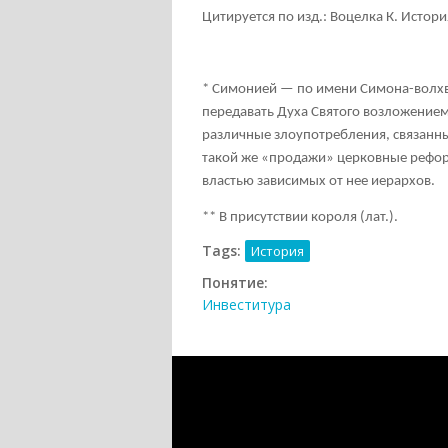
Цитируется по изд.: Воцелка К. Истори
* Симонией — по имени Симона-волхва
передавать Духа Святого возложением 
различные злоупотребления, связанны
такой же «продажи» церковные реформ
властью зависимых от нее иерархов.
** В присутствии короля (лат.).
Tags:
История
Понятие:
Инвеститура