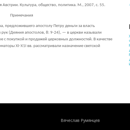
я Австрии. Культура, общество, политика. М., 2007, с. 55.
Примечания
, предложившего апостолу Петру деньги за власть
рук (Деяния апостолов, 8: 9-24), — в церкви называли
е с покупкой и продажей церковных должностей. В качестве
аторы XI-X1I вв. рассматривали назначение светской
Понятия И Категории - Исторический Проект ХРОНОС
WEB-редактор
Вячеслав Румянцев