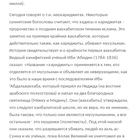
милля).
Сегодня говорят о т.н. неохариджитах. Некоторые
суннитские богословы считают, что хадисы о хариджитах -
пророчество о позднем ваххабитском течении ислама. Это
заметно на примере крайних ваххабитов, которые
действительно также, как хариджиты, убивают мусульман.
История свидетельствует и о крайности первых ваххабитов.
Видный ханафитский учёный Ибн 'Абидин (1784-1836)
сказал: «Название «хариджиты» применяется к тем, кто
отделяется от мусульман и объявляет их неверующими, как
это было в наше время с последователями Ибн
'Абдальваххаба, который пришёл из Неджда (на востоке
арабского полуострова) и напал на два благородных
святилища (Мекку и Медину). Они (ваххабиты) утверждали,
что следуют ханбалитской школе, но их вера, по их мнению,
была такова, что только они являются мусульманами, а все
остальные - это мушрики (политеисты). Под этой маской
они сказали, что разрешается убивать людей из ахль ас-
Сунна и их учёных, пока Аллах Великий не уничтожил их в