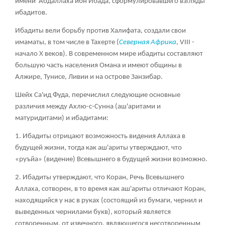
имени 'Абдаллаха ибн Ибада, сформулировавшего взгляды
ибадитов.
Ибадиты вели борьбу против Халифата, создали свои
имаматы, в том числе в Тахерте (
Северная Африка
, VIII -
начало X веков). В современном мире ибадиты составляют
большую часть населения Омана и имеют общины в
Алжире, Тунисе, Ливии и на острове Занзибар.
Шейх Са'ид Фуда, перечислил следующие основные
различия между Ахлю-с-Сунна (аш'аритами и
матуридитами) и ибадитами:
1. Ибадиты отрицают возможность видения Аллаха в
будущей жизни, тогда как аш'ариты утверждают, что
«руъйа» (видение) Всевышнего в будущей жизни возможно.
2. Ибадиты утверждают, что Коран, Речь Всевышнего
Аллаха, сотворен, в то время как аш'ариты отличают Коран,
находящийся у нас в руках (состоящий из бумаги, чернил и
выведенных чернилами букв), который является
сотворенным, от извечного, являющегося несотворенным