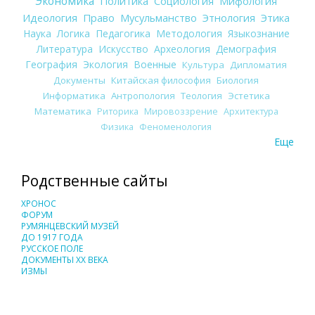
Экономика
Политика
Социология
Мифология
Идеология
Право
Мусульманство
Этнология
Этика
Наука
Логика
Педагогика
Методология
Языкознание
Литература
Искусство
Археология
Демография
География
Экология
Военные
Культура
Дипломатия
Документы
Китайская философия
Биология
Информатика
Антропология
Теология
Эстетика
Математика
Риторика
Мировоззрение
Архитектура
Физика
Феноменология
Еще
Родственные сайты
ХРОНОС
ФОРУМ
РУМЯНЦЕВСКИЙ МУЗЕЙ
ДО 1917 ГОДА
РУССКОЕ ПОЛЕ
ДОКУМЕНТЫ XX ВЕКА
ИЗМЫ