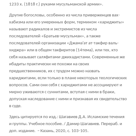
1233 х. (1818 г.) руками мусульманской армии».
Другие богословы, особенно из числа приверженцев вах-
хабизма или его умеренных форм, термином «хариджиты»
называют радикалов и экстремистов из числа
последователей «Братьев-мусульман», а также
последователей организации «Джама'ат ат-такфир валь-
хиджра» или в общем такфиритов (14тема), или тех, кто
себя называет саляфитами-джихадистами. Современные же
ибадиты практически не похожи на своих
предшественников, их с трудом можно назвать
хариджитами, если только в плане некоторых теологических
вопросов. Сами они себя с хариджитами не ассоциируют и
мирно уживаются с суннитами, вступая с ними в браки,
допуская наследование с ними и признавая их свидетельство
в суде.
Здесь цитируется по изд.: Шагавиев Д.А. Исламские течения
и группы. Учебное пособие. / Дамир Шагавиев. Перераб. и
доп. издание. – Казань, 2020, с. 103-105.