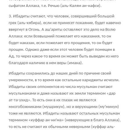
сыфатом Аллаха, т.е. Речью (аль-Калям ан-нафси).
3. Ибадиты считают, что человек, совершивший большой
грех (аль-кябира), если не принесет покаяние, будет навечно
ввергнут в Огонь. А аш'ариты оставляют это дело на Волю
Аллаха: если Всевышний пожелает его наказания, то он
будет наказан, если пожелает его прощения, то он будет
прощен. Однако даже если этот человек будет помещен в
Ад, то через какое-то время он может быть выведен из него
благодаря наличию в нем веры (имана).
Ибадиты сохранились до наших дней по причине своей
умеренности, в то время как остальные хариджиты исчезли.
Ибадиты своих оппонентов из числа мусульман считают
мусульманами и даже называют их земли термином «дар
ат-та-ухид». То есть они в их глазах не являются
многобожниками (мушрикун), но и верующими (му'минун)
тоже не являются. Ибадиты называют остальных мусульман
термином «куффар ан-ни'ма» (неверующие в благо Аллаха),
то есть не считают их обычными неверными (куффар аль-