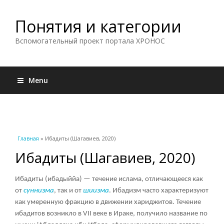
Понятия и категории
Вспомогательный проект портала ХРОНОС
Menu
Вы здесь
Главная
» Ибадиты (Шагавиев, 2020)
Ибадиты (Шагавиев, 2020)
Ибадиты (ибадыййа) — течение ислама, отличающееся как
от
суннизма
, так и от
шиизма
. Ибадизм часто характеризуют
как умеренную фракцию в движении хариджитов. Течение
ибадитов возникло в VII веке в Ираке, получило название по