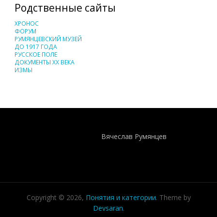
Родственные сайты
ХРОНОС
ФОРУМ
РУМЯНЦЕВСКИЙ МУЗЕЙ
ДО 1917 ГОДА
РУССКОЕ ПОЛЕ
ДОКУМЕНТЫ XX ВЕКА
ИЗМЫ
Понятия И Категории - Исторический Проект ХРОНОС
WEB-редактор
Вячеслав Румянцев
Copyright © 2026,
Понятия и категории
. Theme by
Devsaran
.