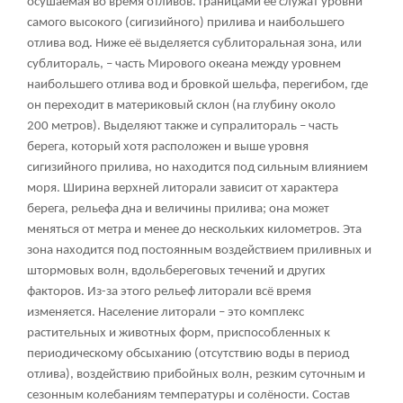
осушаемая во время отливов. Границами её служат уровни
самого высокого (сигизийного) прилива и наибольшего
отлива вод. Ниже её выделяется сублиторальная зона, или
сублитораль, – часть Мирового океана между уровнем
наибольшего отлива вод и бровкой шельфа, перегибом, где
он переходит в материковый склон (на глубину около
200 метров). Выделяют также и супралитораль – часть
берега, который хотя расположен и выше уровня
сигизийного прилива, но находится под сильным влиянием
моря. Ширина верхней литорали зависит от характера
берега, рельефа дна и величины прилива; она может
меняться от метра и менее до нескольких километров. Эта
зона находится под постоянным воздействием приливных и
штормовых волн, вдольбереговых течений и других
факторов. Из-за этого рельеф литорали всё время
изменяется. Население литорали – это комплекс
растительных и животных форм, приспособленных к
периодическому обсыханию (отсутствию воды в период
отлива), воздействию прибойных волн, резким суточным и
сезонным колебаниям температуры и солёности. Состав