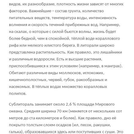
видов, их разнообразие, плотность жизни зависят от многих
факторов. Важнейшие – состав грунта, количество
питательных веществ, температура воды, интенсивность
волнения и скорость течений прибрежных вод. Например,
на скалах, о которые с силой бьются волны, жизнь будет
более бедной, чем в спокойной, тёплой воде кораллового
рифа или мелкого илистого берега. В литорали широко
представлена растительность. Как правило, это лишайники
и различные водоросли. Есть и высшие растения,
приспособившиеся к этим условиям (например, в манграх).
Обитают различные виды моллюсков, иглокожих,
кишечнополостных, червей, губок, ракообразных и
насекомых. В тёплых водах множество коралловых
полипов.
Сублитораль занимает около 2,6 % площади Мирового
океана. Средняя ширина 70 км (меняется от нескольких сот
метров до ста километров и более). Как правило, дно её
покрыто толстым слоем осадков (ил, песок, ракушки,
галька), образовавшихся здесь или поступивших с суши. Это