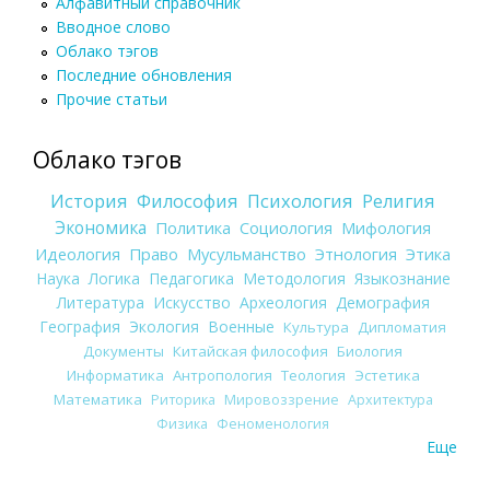
Алфавитный справочник
Вводное слово
Облако тэгов
Последние обновления
Прочие статьи
Облако тэгов
История
Философия
Психология
Религия
Экономика
Политика
Социология
Мифология
Идеология
Право
Мусульманство
Этнология
Этика
Наука
Логика
Педагогика
Методология
Языкознание
Литература
Искусство
Археология
Демография
География
Экология
Военные
Культура
Дипломатия
Документы
Китайская философия
Биология
Информатика
Антропология
Теология
Эстетика
Математика
Риторика
Мировоззрение
Архитектура
Физика
Феноменология
Еще