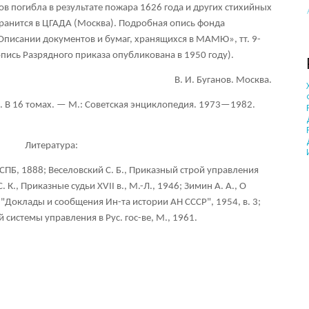
ков погибла в результате пожара 1626 года и других стихийных
хранится в ЦГАДА (Москва). Подробная опись фонда
Описании документов и бумаг, хранящихся в МАМЮ», тт. 9-
опись Разрядного приказа опубликована в 1950 году).
В. И. Буганов. Москва.
. В 16 томах. — М.: Советская энциклопедия. 1973—1982.
Литература:
, СПБ, 1888; Веселовский С. Б., Приказный строй управления
. К., Приказные судьи XVII в., М.-Л., 1946; Зимин A. A., О
"Доклады и сообщения Ин-та истории АН СССР", 1954, в. 3;
 системы управления в Рус. гос-ве, М., 1961.