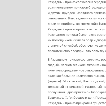
Разрядный приказ сложился в середине
возникновением приказов Стрелецкого
и других, круг дел Разрядного прика
отношениях. В его ведении остались 
люди по прибору. Во время войн функ
Разрядный приказ правительство осу
Разрядного приказа было также распр
их помощников из числа бояр и дворян
станичной службой, обеспечение слу
правительство предприняло попытку с
В Разрядном приказе составлялись р
свадьбы членов великокняжеских и ца
имел непосредственное отношение к р
включал большое количество дьяков, 
(отделы): Московский, Новгородский,
Денежный и Приказной. Разрядный при
послушной царю приказной бюрократии 
Башмаков, Ф. Грибоедов и др.). После
Разрядный приказ прекратил существо