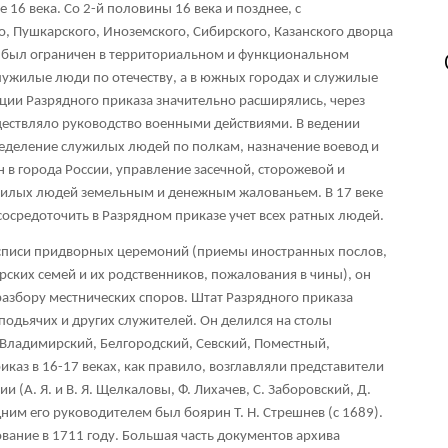
 16 века. Со 2-й половины 16 века и позднее, с
, Пушкарского, Иноземского, Сибирского, Казанского дворца
за был ограничен в территориальном и функциональном
служилые люди по отечеству, а в южных городах и служилые
ции Разрядного приказа значительно расширялись, через
ществляло руководство военными действиями. В ведении
еделение служилых людей по полкам, назначение воевод и
 в города России, управление засечной, сторожевой и
жилых людей земельным и денежным жалованьем. В 17 веке
осредоточить в Разрядном приказе учет всех ратных людей.
осписи придворных церемоний (приемы иностранных послов,
рских семей и их родственников, пожалования в чины), он
азбору местнических споров. Штат Разрядного приказа
подьячих и других служителей. Он делился на столы
 Владимирский, Белгородский, Севский, Поместный,
каз в 16-17 веках, как правило, возглавляли представители
(А. Я. и В. Я. Щелкаловы, Ф. Лихачев, С. Заборовский, Д.
дним его руководителем был боярин Т. Н. Стрешнев (с 1689).
вание в 1711 году. Большая часть документов архива