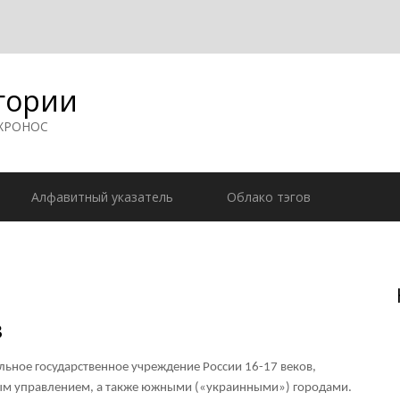
гории
 ХРОНОС
Алфавитный указатель
Облако тэгов
з
ьное государственное учреждение России 16-17 веков,
м управлением, а также южными («украинными») городами.