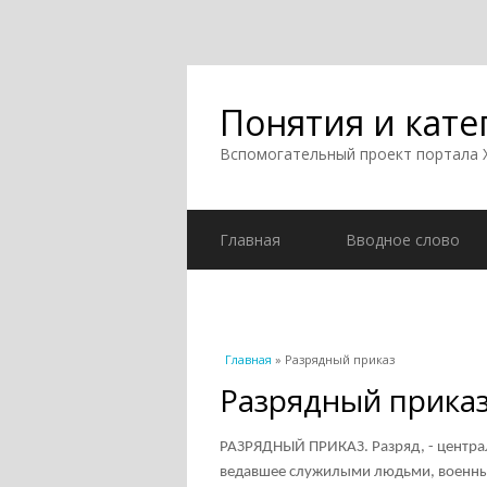
Понятия и кате
Вспомогательный проект портала
Главная
Вводное слово
Вы здесь
Главная
» Разрядный приказ
Разрядный прика
РАЗРЯДНЫЙ ПРИКАЗ. Разряд, - централ
ведавшее служилыми людьми, военны