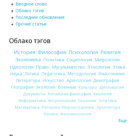
Вводное слово
Облако тэгов
Последние обновления
Прочие статьи
Облако тэгов
История
Философия
Психология
Религия
Экономика
Политика
Социология
Мифология
Идеология
Право
Мусульманство
Этнология
Этика
Наука
Логика
Педагогика
Методология
Языкознание
Литература
Искусство
Археология
Демография
География
Экология
Военные
Культура
Дипломатия
Документы
Китайская философия
Биология
Информатика
Антропология
Теология
Эстетика
Математика
Риторика
Мировоззрение
Архитектура
Физика
Феноменология
Еще