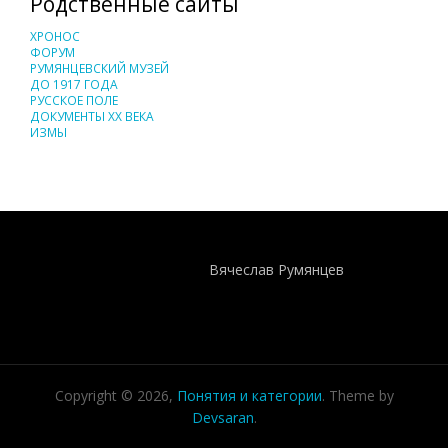
Родственные сайты
ХРОНОС
ФОРУМ
РУМЯНЦЕВСКИЙ МУЗЕЙ
ДО 1917 ГОДА
РУССКОЕ ПОЛЕ
ДОКУМЕНТЫ XX ВЕКА
ИЗМЫ
Понятия И Категории - Исторический Проект ХРОНОС
WEB-редактор
Вячеслав Румянцев
Copyright © 2026,
Понятия и категории
. Theme by
Devsaran
.