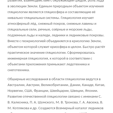
развития, взаимодействие с окружающей средой, роль льда
в эволюции Земли. Единым природным объектом изучения
гляциологии являются гляциосфера и составляющие её
нивально-гляциальные системы. Гляциология изучает
атмосферный лёд, снежный покров, снежные лавины и
гляциальные сели, речные, озёрные и морские льды,
подземные льды и наледи, ледники и ледниковые покровы.
Вместе с геокриологией объединяется в криологию Земли,
объектом которой служит криосфера в целом. Быстро растёт
практическое значение гляциологии. Сформировалась
инженерная гляциология, к которой в соответствии с
объектами приложения примыкают ледотехника и
снеготехника.
Обширные исследования в области гляциологии ведутся в
Австралии, Австрии, Великобритании, Дании, Канаде, Китае,
Норвегии, США, Франции, Швейцарии, Швеции, Японии.
Развитие отечественной гляциологии связано с именами С.
В. Калесника, П. А. Шумского, М. В. Тронова, Г. А. Авсюка, В.
М. Котлякова и др. Создаются Всемирный каталог ледников