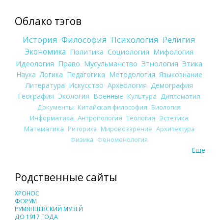
Облако тэгов
История
Философия
Психология
Религия
Экономика
Политика
Социология
Мифология
Идеология
Право
Мусульманство
Этнология
Этика
Наука
Логика
Педагогика
Методология
Языкознание
Литература
Искусство
Археология
Демография
География
Экология
Военные
Культура
Дипломатия
Документы
Китайская философия
Биология
Информатика
Антропология
Теология
Эстетика
Математика
Риторика
Мировоззрение
Архитектура
Физика
Феноменология
Еще
Родственные сайты
ХРОНОС
ФОРУМ
РУМЯНЦЕВСКИЙ МУЗЕЙ
ДО 1917 ГОДА