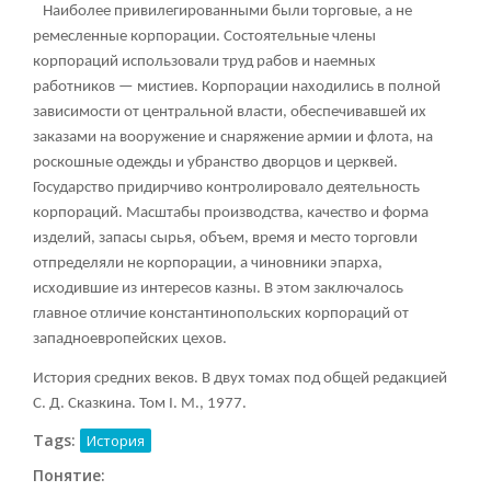
Наиболее привилегированными были торговые, а не
ремесленные корпорации. Состоятельные члены
корпораций использовали труд рабов и наемных
работников — мистиев. Корпорации находились в полной
зависимости от центральной власти, обеспечивавшей их
заказами на вооружение и снаряжение армии и флота, на
роскошные одежды и убранство дворцов и церквей.
Государство придирчиво контролировало деятельность
корпораций. Масштабы производства, качество и форма
изделий, запасы сырья, объем, время и место торговли
отпределяли не корпорации, а чиновники эпарха,
исходившие из интересов казны. В этом заключалось
главное отличие константинопольских корпораций от
западноевропейских цехов.
История средних веков. В двух томах под общей редакцией
С. Д. Сказкина. Том
I. М., 1977.
Tags:
История
Понятие: