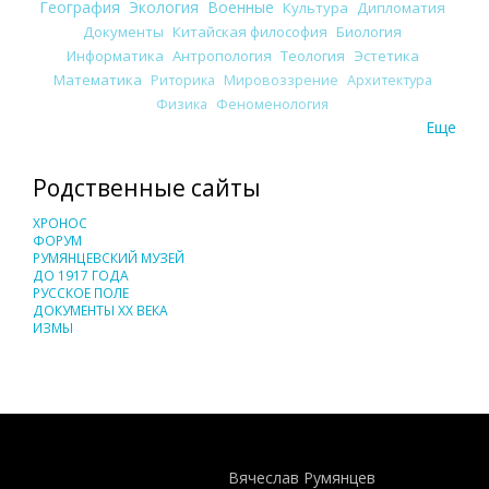
География
Экология
Военные
Культура
Дипломатия
Документы
Китайская философия
Биология
Информатика
Антропология
Теология
Эстетика
Математика
Риторика
Мировоззрение
Архитектура
Физика
Феноменология
Еще
Родственные сайты
ХРОНОС
ФОРУМ
РУМЯНЦЕВСКИЙ МУЗЕЙ
ДО 1917 ГОДА
РУССКОЕ ПОЛЕ
ДОКУМЕНТЫ XX ВЕКА
ИЗМЫ
Понятия И Категории - Исторический Проект ХРОНОС
WEB-редактор
Вячеслав Румянцев