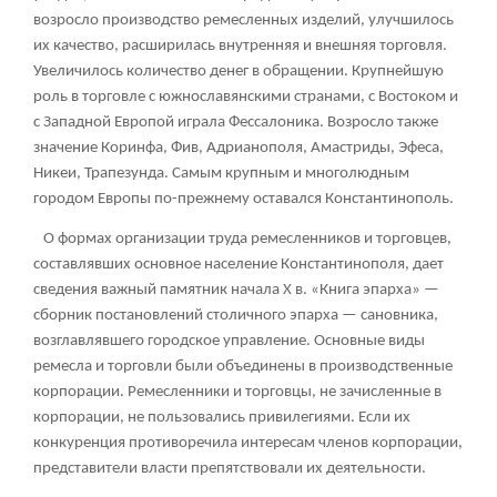
возросло производство ремесленных изделий, улучшилось
их качество, расширилась внутренняя и внешняя торговля.
Увеличилось количество денег в обращении. Крупнейшую
роль в торговле с южнославянскими странами, с Востоком и
с Западной Европой играла Фессалоника. Возросло также
значение Коринфа, Фив, Адрианополя, Амастриды, Эфеса,
Никеи, Трапезунда. Самым крупным и многолюдным
городом Европы по-прежнему оставался Константинополь.
О формах организации труда ремесленников и торговцев,
составлявших основное население Константинополя, дает
сведения важный памятник начала X в. «Книга эпарха» —
сборник постановлений столичного эпарха — сановника,
возглавлявшего городское управление. Основные виды
ремесла и торговли были объединены в производственные
корпорации. Ремесленники и торговцы, не зачисленные в
корпорации, не пользовались привилегиями. Если их
конкуренция противоречила интересам членов корпорации,
представители власти препятствовали их деятельности.