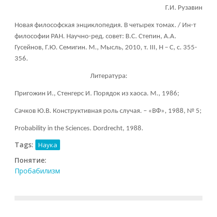
Г.И. Рузавин
Новая философская энциклопедия. В четырех томах. / Ин-т
философии РАН. Научно-ред. совет: В.С. Степин, А.А.
Гусейнов, Г.Ю. Семигин. М., Мысль, 2010, т.
III, Н – С, с. 355-
356.
Литература:
Пригожин И., Стенгерс И. Порядок из хаоса. М., 1986;
Сачков Ю.В. Конструктивная роль случая. – «ВФ», 1988, № 5;
Probability in the Sciences. Dordrecht, 1988.
Tags:
Наука
Понятие:
Пробабилизм