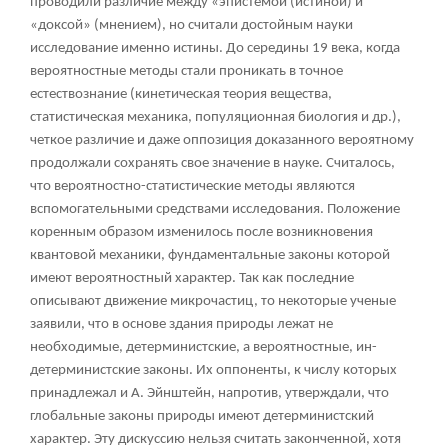
проводили различие между «эпистемой (истиной) и
«доксой» (мнением), но считали достойным науки
исследование именно истины. До середины 19 века, когда
вероятностные методы стали проникать в точное
естествознание (кинетическая теория вещества,
статистическая механика, популяционная биология и др.),
четкое различие и даже оппозиция доказанного вероятному
продолжали сохранять свое значение в науке. Считалось,
что вероятностно-статистические методы являются
вспомогательными средствами исследования. Положение
коренным образом изменилось после возникновения
квантовой механики, фундаментальные законы которой
имеют вероятностный характер. Так как последние
описывают движение микрочастиц, то некоторые ученые
заявили, что в основе здания природы лежат не
необходимые, детерминистские, а вероятностные, ин-
детерминистские законы. Их оппоненты, к числу которых
принадлежал и А. Эйнштейн, напротив, утверждали, что
глобальные законы природы имеют детерминистский
характер. Эту дискуссию нельзя считать законченной, хотя