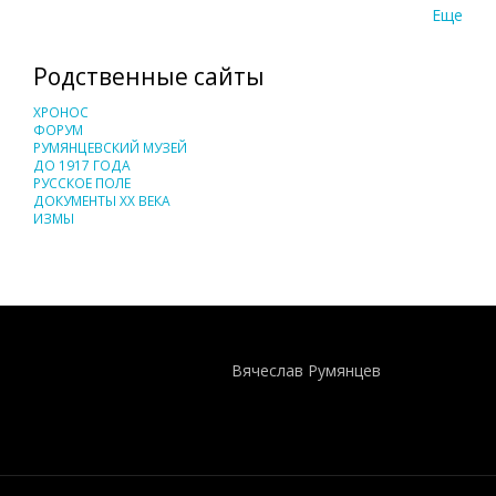
Еще
Родственные сайты
ХРОНОС
ФОРУМ
РУМЯНЦЕВСКИЙ МУЗЕЙ
ДО 1917 ГОДА
РУССКОЕ ПОЛЕ
ДОКУМЕНТЫ XX ВЕКА
ИЗМЫ
Понятия И Категории - Исторический Проект ХРОНОС
WEB-редактор
Вячеслав Румянцев