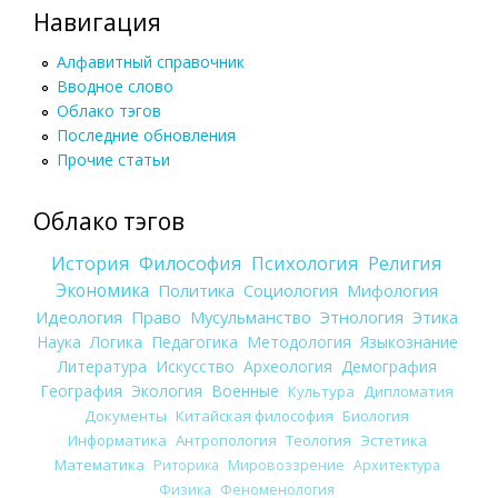
Навигация
Алфавитный справочник
Вводное слово
Облако тэгов
Последние обновления
Прочие статьи
Облако тэгов
История
Философия
Психология
Религия
Экономика
Политика
Социология
Мифология
Идеология
Право
Мусульманство
Этнология
Этика
Наука
Логика
Педагогика
Методология
Языкознание
Литература
Искусство
Археология
Демография
География
Экология
Военные
Культура
Дипломатия
Документы
Китайская философия
Биология
Информатика
Антропология
Теология
Эстетика
Математика
Риторика
Мировоззрение
Архитектура
Физика
Феноменология