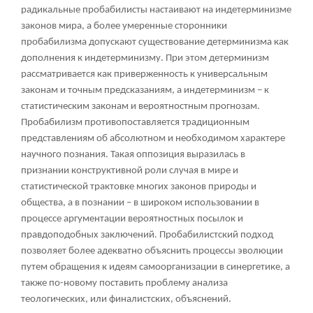
радикальные пробабилисты настаивают на индетерминизме
законов мира, а более умеренные сторонники
пробабилизма допускают существование детерминизма как
дополнения к индетерминизму. При этом детерминизм
рассматривается как приверженность к универсальным
законам и точным предсказаниям, а индетерминизм – к
статистическим законам и вероятностным прогнозам.
Пробабилизм противопоставляется традиционным
представлениям об абсолютном и необходимом характере
научного познания. Такая оппозиция выразилась в
признании конструктивной роли случая в мире и
статистической трактовке многих законов природы и
общества, а в познании – в широком использовании в
процессе аргументации вероятностных посылок и
правдоподобных заключений. Пробабилистский подход
позволяет более адекватно объяснить процессы эволюции
путем обращения к идеям самоорганизации в синергетике, а
также по-новому поставить проблему анализа
теологических, или финалистских, объяснений.