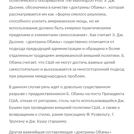
политического обозревателя The Washington Post Э. Дж.
Дьонне, обозначена в качестве «доктрины Обамы», которая
рассматривается им как «форма смелого реализма,
способного усилить американскую мощь, но ее
использование должно быть умерено практическими
пределами и элементами самосознания». Как считает Э. Дж.
Дьонне, «доктрина Обамы» существенно отличается от
подхода предыдущей администрации и обращена к более
отдаленным традициям американской внешней политики. Б.
Обама считает, что США не могут достичь важных целей
самостоятельно и высказывается за многосторонний подход
при решении международных проблем.
В данном случае речь идет о довольно существенном
разрыве с предшественником Б. Обамы на посту Президента
США, отказе от риторики, столь часто использовавшейся Дж.
Бушем при проведении внешней политики США, а также о
возвращении к стилю, ранее присущему Ф. Рузвельту, Г.
Трумэну и Дж. Бушу старшему.
Другая важнейшая составляющая «доктрины Обамы»