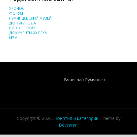
ХРОНОС
ФОРУМ
РУМЯНЦЕВСКИЙ МУЗЕЙ
ДО 1917 ГОДА
РУССКОЕ ПОЛЕ
ДОКУМЕНТЫ XX ВЕКА
ИЗМЫ
Понятия И Категории - Исторический Проект ХРОНОС
WEB-редактор
Вячеслав Румянцев
Copyright © 2026,
Понятия и категории
. Theme by
Devsaran
.