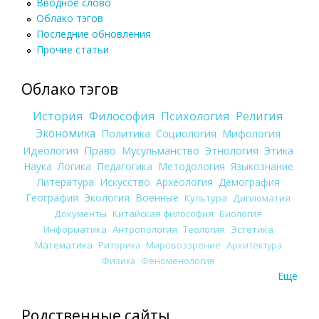
Вводное слово
Облако тэгов
Последние обновления
Прочие статьи
Облако тэгов
История
Философия
Психология
Религия
Экономика
Политика
Социология
Мифология
Идеология
Право
Мусульманство
Этнология
Этика
Наука
Логика
Педагогика
Методология
Языкознание
Литература
Искусство
Археология
Демография
География
Экология
Военные
Культура
Дипломатия
Документы
Китайская философия
Биология
Информатика
Антропология
Теология
Эстетика
Математика
Риторика
Мировоззрение
Архитектура
Физика
Феноменология
Еще
Родственные сайты