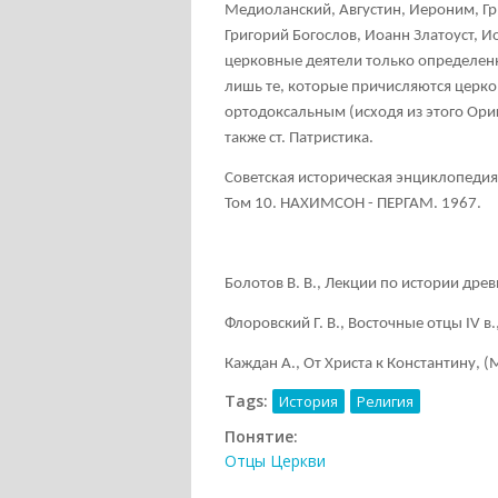
Медиоланский, Августин, Иероним, Гр
Григорий Богослов, Иоанн Златоуст, 
церковные деятели только определенн
лишь те, которые причисляются церко
ортодоксальным (исходя из этого Ориг
также ст.
Патристика
.
Советская историческая энциклопедия
Том 10. НАХИМСОН - ПЕРГАМ. 1967.
Болотов В. В., Лекции по истории древн
Флоровский Г. В., Восточные отцы IV в.
Каждан A., От Христа к Константину, (М
Tags:
История
Религия
Понятие:
Отцы Церкви