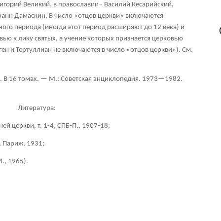
игорий Великий, в православии - Василий Кесарийский,
Иоанн Дамаскин. В число «отцов церкви» включаются
ого периода (иногда этот период расширяют до 12 века) и
вью к лику святых, а учение которых признается церковью
ен и Тертуллиан не включаются в число «отцов церкви»). См.
. В 16 томах. — М.: Советская энциклопедия. 1973—1982.
Литература:
ей церкви, т. 1-4, СПБ-П., 1907-18;
, Париж, 1931;
., 1965).