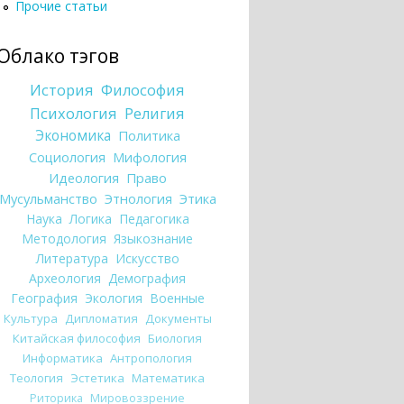
Прочие статьи
Облако тэгов
История
Философия
Психология
Религия
Экономика
Политика
Социология
Мифология
Идеология
Право
Мусульманство
Этнология
Этика
Наука
Логика
Педагогика
Методология
Языкознание
Литература
Искусство
Археология
Демография
География
Экология
Военные
Культура
Дипломатия
Документы
Китайская философия
Биология
Информатика
Антропология
Теология
Эстетика
Математика
Риторика
Мировоззрение