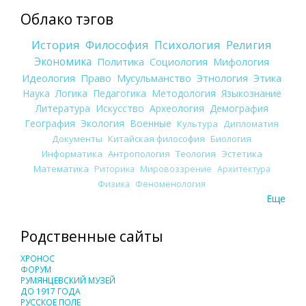
Облако тэгов
История
Философия
Психология
Религия
Экономика
Политика
Социология
Мифология
Идеология
Право
Мусульманство
Этнология
Этика
Наука
Логика
Педагогика
Методология
Языкознание
Литература
Искусство
Археология
Демография
География
Экология
Военные
Культура
Дипломатия
Документы
Китайская философия
Биология
Информатика
Антропология
Теология
Эстетика
Математика
Риторика
Мировоззрение
Архитектура
Физика
Феноменология
Еще
Родственные сайты
ХРОНОС
ФОРУМ
РУМЯНЦЕВСКИЙ МУЗЕЙ
ДО 1917 ГОДА
РУССКОЕ ПОЛЕ