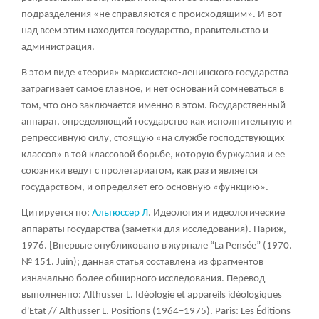
подразделения «не справляются с происходящим». И вот
над всем этим находится государство, правительство и
администрация.
В этом виде «теория» марксистско-ленинского государства
затрагивает самое главное, и нет оснований сомневаться в
том, что оно заключается именно в этом. Государственный
аппарат, определяющий государство как исполнительную и
репрессивную силу, стоящую «на службе господствующих
классов» в той классовой борьбе, которую буржуазия и ее
союзники ведут с пролетариатом, как раз и является
государством, и определяет его основную «функцию».
Цитируется по:
Альтюссер Л
. Идеология и идеологические
аппараты государства (заметки для исследования). Париж,
1976. [Впервые опубликовано в журнале “
La
Pensé
e” (1970.
№ 151.
Juin); данная статья составлена из фрагментов
изначально более обширного исследования.
Перевод
выполненпо: Althusser L. Idéologie et appareils idéologiques
d'Etat // Althusser L. Positions (1964–1975). Paris: Les Éditions