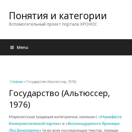
Понятия и категории
Вспомогательный проект портала ХРОНОС
Menu
Вы здесь
Главная
» Государство (Альтюссер, 1976)
Государство (Альтюссер,
1976)
Марксистская традиция категорична: начиная с «
Манифеста
Коммунистической партии
» и «
Восемнадцатого брюмера
Луи Бонапарта
» (и во всех последующих текстах, прежде