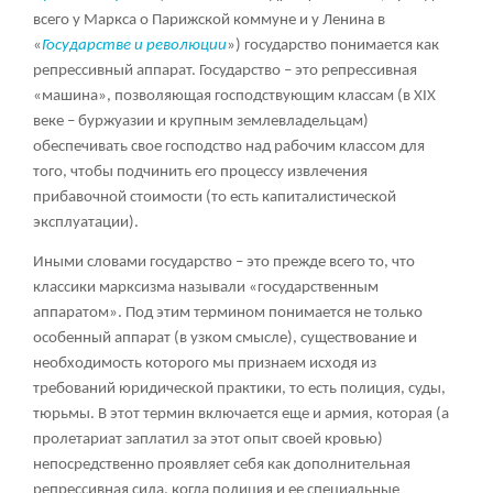
всего у Маркса о Парижской коммуне и у Ленина в
«
Государстве и революции
») государство понимается как
репрессивный аппарат. Государство – это репрессивная
«машина», позволяющая господствующим классам (в XIX
веке – буржуазии и крупным землевладельцам)
обеспечивать свое господство над рабочим классом для
того, чтобы подчинить его процессу извлечения
прибавочной стоимости (то есть капиталистической
эксплуатации).
Иными словами государство – это прежде всего то, что
классики марксизма называли «государственным
аппаратом». Под этим термином понимается не только
особенный аппарат (в узком смысле), существование и
необходимость которого мы признаем исходя из
требований юридической практики, то есть полиция, суды,
тюрьмы. В этот термин включается еще и армия, которая (а
пролетариат заплатил за этот опыт своей кровью)
непосредственно проявляет себя как дополнительная
репрессивная сила, когда полиция и ее специальные