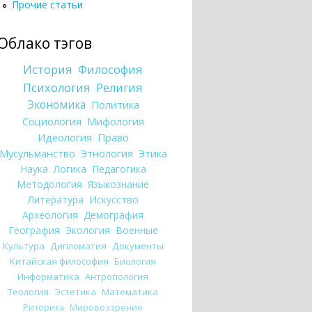
Прочие статьи
Облако тэгов
История
Философия
Психология
Религия
Экономика
Политика
Социология
Мифология
Идеология
Право
Мусульманство
Этнология
Этика
Наука
Логика
Педагогика
Методология
Языкознание
Литература
Искусство
Археология
Демография
География
Экология
Военные
Культура
Дипломатия
Документы
Китайская философия
Биология
Информатика
Антропология
Теология
Эстетика
Математика
Риторика
Мировоззрение