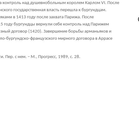
а контроль над душевнобольным королем Карлом VI. После
нского государственная власть перешла к бургундцам.
ками в 1413 году после захвата Парижа. После
5 году бургундцы вернули себе контроль над Парижем
юзный договор (1420). Завершение борьбы арманьяков и
гло-бургундско-французского мирного договора в Аррасе
. Пер. с нем. – М., Прогресс, 1989, с. 28.