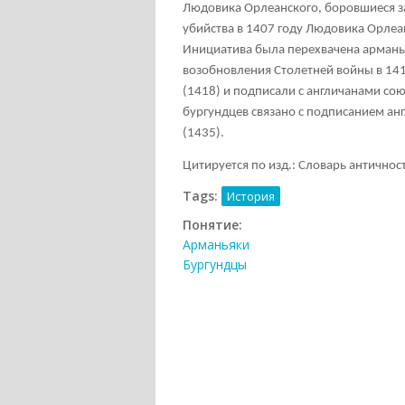
Людовика Орлеанского, боровшиеся з
убийства в 1407 году Людовика Орлеа
Инициатива была перехвачена арманья
возобновления Столетней войны в 141
(1418) и подписали с англичанами со
бургундцев связано с подписанием ан
(1435).
Цитируется по изд.: Словарь античности
Tags:
История
Понятие:
Арманьяки
Бургундцы