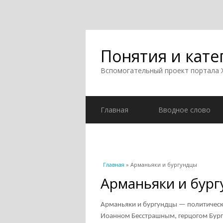
Понятия и кате
Вспомогательный проект портала
Главная
Вводное слово
Вы здесь
Главная
» Арманьяки и бургундцы
Арманьяки и бур
Арманьяки и бургундцы — политически
Иоанном Бесстрашным, герцогом Бургу