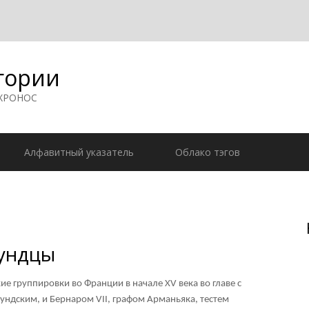
гории
 ХРОНОС
Алфавитный указатель
Облако тэгов
гундцы
е группировки во Франции в начале XV века во главе с
ндским, и Бернаром VII, графом Арманьяка, тестем