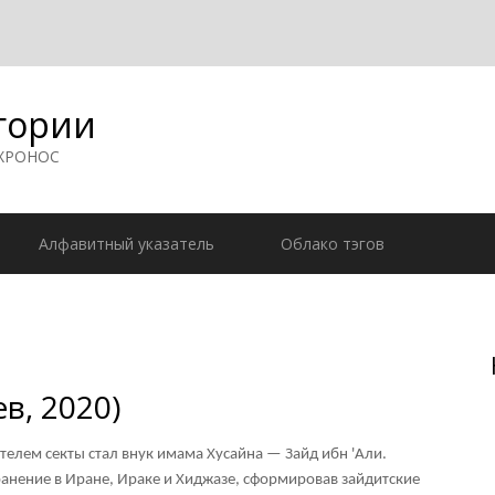
гории
 ХРОНОС
Алфавитный указатель
Облако тэгов
в, 2020)
телем секты стал внук имама Хусайна — Зайд ибн 'Али.
анение в Иране, Ираке и Хиджазе, сформировав зайдитские