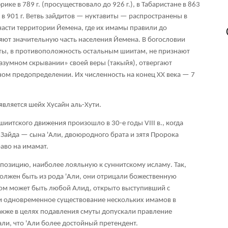
ике в 789 г. (просуществовало до 926 г.), в Табаристане в 863
е в 901 г. Ветвь зайдитов — нуктавиты — распространены в
части территории Йемена, где их имамы правили до
яют значительную часть населения Йемена. В богословии
иты, в противоположность остальным шиитам, не признают
азумном скрывании» своей веры (такыйя), отвергают
ом предопределении. Их численность на конец XX века — 7
является шейх Хусайн аль-Хути.
иитского движения произошло в 30-е годы VIII в., когда
Зайда — сына 'Али, двоюродного брата и зятя Пророка
аво на имамат.
 позицию, наиболее лояльную к суннитскому исламу. Так,
должен быть из рода 'Али, они отрицали божественную
мом может быть любой Алид, открыто выступивший с
ли одновременное существование нескольких имамов в
акже в целях подавления смуты допускали правление
али, что 'Али более достойный претендент.