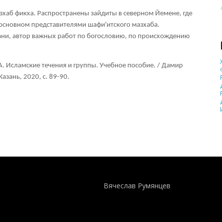
зхаб фикха. Распространены зайдиты в северном Йемене, где
в основном представителями шафи'итского мазхаба.
ни, автор важных работ по богословию, по происхождению
.А. Исламские течения и группы. Учебное пособие. / Дамир
азань, 2020, с. 89-90.
Понятия И Категории - Исторический Проект ХРОНОС
WEB-редактор
Вячеслав Румянцев