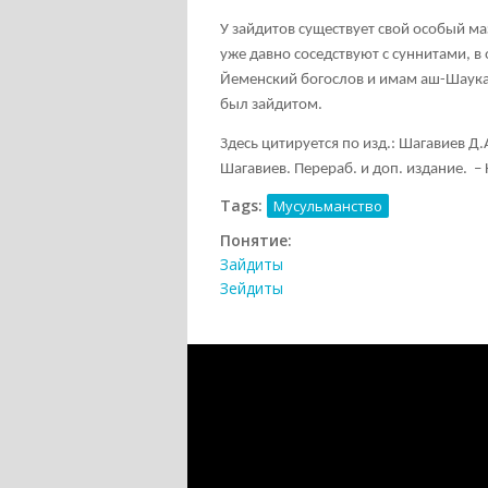
У зайдитов существует свой особый ма
уже давно соседствуют с суннитами, 
Йеменский богослов и имам аш-Шаука
был зайдитом.
Здесь цитируется по изд.: Шагавиев Д
Шагавиев. Перераб. и доп. издание. – К
Tags:
Мусульманство
Понятие:
Зайдиты
Зейдиты