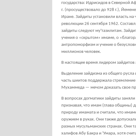
государства: Идрисидов в Северной Афр
г. (просуществовало до 928 г.), Йемен
Иране. Зайдиты установили власть на 
революции 26 сентября 1962. Составл
зайдиты следуют му'тазилитам. Зайд
учения о «скрытом» имаме, о «благор
антропоморфизм и учение о безусловн
миллионов человек.
В настоящее время лидером зайдитов 
Выделение зайдизма из общего русла ш
часть шиитов поддержала стремление 
Мухаммеда — мечом доказать свое пр
В вопросах догматики зайдиты заняли
признавая, что имам (глава общины) 
природу имамата и считали, что има
оружием в руках. Они также допуска
разных мусульманских странах. Они т
халифов Абу Бакра и 'Умара, хотя счит