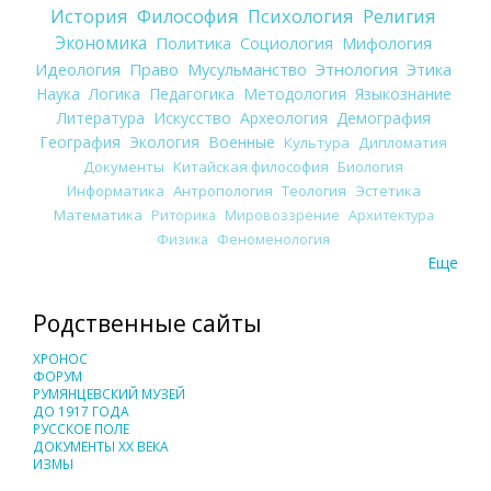
История
Философия
Психология
Религия
Экономика
Политика
Социология
Мифология
Идеология
Право
Мусульманство
Этнология
Этика
Наука
Логика
Педагогика
Методология
Языкознание
Литература
Искусство
Археология
Демография
География
Экология
Военные
Культура
Дипломатия
Документы
Китайская философия
Биология
Информатика
Антропология
Теология
Эстетика
Математика
Риторика
Мировоззрение
Архитектура
Физика
Феноменология
Еще
Родственные сайты
ХРОНОС
ФОРУМ
РУМЯНЦЕВСКИЙ МУЗЕЙ
ДО 1917 ГОДА
РУССКОЕ ПОЛЕ
ДОКУМЕНТЫ XX ВЕКА
ИЗМЫ