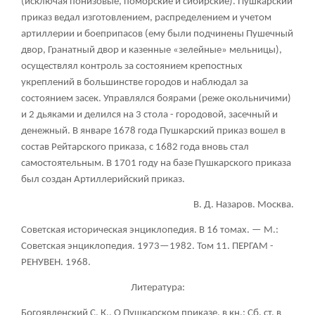
(исключая понизовые, поморские и сибирские). Пушкарский
приказ ведал изготовлением, распределением и учетом
артиллерии и боеприпасов (ему были подчинены Пушечный
двор, Гранатный двор и казенные «зелейные» мельницы),
осуществлял контроль за состоянием крепостных
укреплений в большинстве городов и наблюдал за
состоянием засек. Управлялся боярами (реже окольничими)
и 2 дьяками и делился на 3 стола - городовой, засечный и
денежный. В январе 1678 года Пушкарский приказ вошел в
состав Рейтарского приказа, с 1682 года вновь стал
самостоятельным. В 1701 году на базе Пушкарского приказа
был создан Артиллерийский приказ.
В. Д. Назаров. Москва.
Советская историческая энциклопедия. В 16 томах. — М.:
Советская энциклопедия. 1973—1982. Том 11. ПЕРГАМ -
РЕНУВЕН. 1968.
Литература:
Богоявленский С. К., О Пушкарском приказе, в кн.: Сб. ст. в