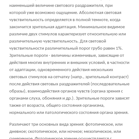
наименьшей величине светового раздражителя, при
которой уже возможно ощущение. Абсолютная световая
чувствительность определяется в полной темноте, когда
закончится зрительная адаптация. Минимальное видимое
различие двух стимулов характеризует относительную или
различительную чувствительность. Для световой
чувствительности различительный порог грубо равен 1%.
Зрительные пороги - величины изменчивые, зависящие от
действия многих внутренних и внешних условий, в частности
от адаптации, одновременного действия нескольких
световых стимулов на сетчатку (напр., зрительный контраст)
после действия световых раздражителей (последовательные
образы), взаимодействия органов чувств (органа зрения с
органами слуха, обоняния и др.). Зрительные пороги зависят
также от возраста, общего состояния организма,
нормального или патологического состояния органа зрения.
Различают три основных вида зрения: фотопическое, или
дневное; скотопическое, или ночное; мезопическое, или
сумеречное. Фотопическое зрение осуществляется с