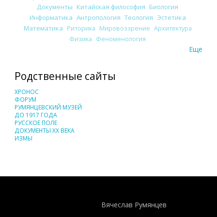
Документы
Китайская философия
Биология
Информатика
Антропология
Теология
Эстетика
Математика
Риторика
Мировоззрение
Архитектура
Физика
Феноменология
Еще
Родственные сайты
ХРОНОС
ФОРУМ
РУМЯНЦЕВСКИЙ МУЗЕЙ
ДО 1917 ГОДА
РУССКОЕ ПОЛЕ
ДОКУМЕНТЫ XX ВЕКА
ИЗМЫ
Понятия И Категории - Исторический Проект ХРОНОС
WEB-редактор
Вячеслав Румянцев