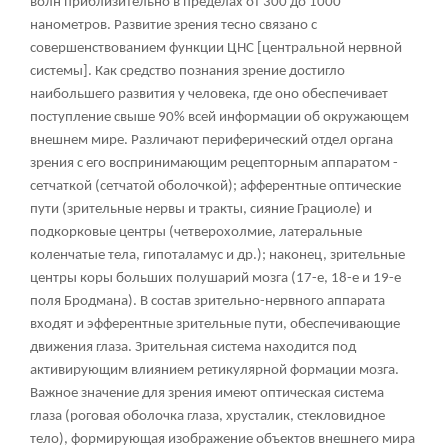
волн приблизительно в пределах от 300 до 1000
нанометров. Развитие зрения тесно связано с
совершенствованием функции ЦНС [
центральной нервной
системы
]. Как средство познания зрение достигло
наибольшего развития у человека, где оно обеспечивает
поступление свыше 90% всей информации об окружающем
внешнем мире. Различают периферический отдел органа
зрения с его воспринимающим рецепторным аппаратом -
сетчаткой (сетчатой оболочкой); афферентные оптические
пути (зрительные нервы и тракты, сияние Грациоле) и
подкорковые центры (четверохолмие, латеральные
коленчатые тела, гипоталамус и др.); наконец, зрительные
центры коры больших полушарий мозга (17-е, 18-е и 19-е
поля Бродмана). В состав зрительно-нервного аппарата
входят и эфферентные зрительные пути, обеспечивающие
движения глаза. Зрительная система находится под
активирующим влиянием ретикулярной формации мозга.
Важное значение для зрения имеют оптическая система
глаза (роговая оболочка глаза, хрусталик, стекловидное
тело), формирующая изображение объектов внешнего мира