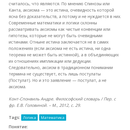
считалось, что являются. По мнению Спинозы или
Канта, аксиома — это истина, очевидность которой
ясна без доказательств, а потому и не нуждается в них.
Современные математики и логики склонны
рассматривать аксиомы как чистые конвенции или
гипотезы, которые не могут быть очевидными
истинами. Отныне истина заключается не в самих
положениях (если аксиома не есть истина, ни одна
теорема не может быть истинной), а в объединяющих
их отношениях импликации или дедукции.
Следовательно, аксиом в традиционном понимании
термина не существует, есть лишь постулаты
(Постулат). Но и это заявление — постулат, а не
аксиома.
Конт-Спонвиль Андре. Философский словарь / Пер. с
фр. Е.В. Головиной. – М., 2012, с. 29.
Tags:
Логика
Математика
Понятие: