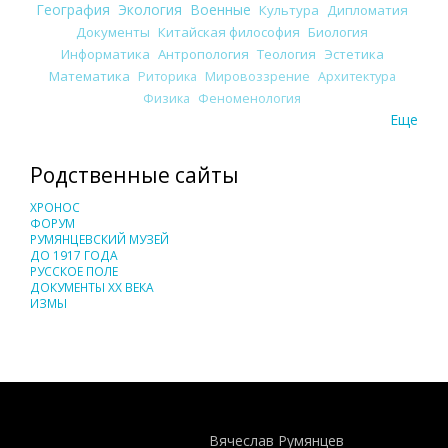
География
Экология
Военные
Культура
Дипломатия
Документы
Китайская философия
Биология
Информатика
Антропология
Теология
Эстетика
Математика
Риторика
Мировоззрение
Архитектура
Физика
Феноменология
Еще
Родственные сайты
ХРОНОС
ФОРУМ
РУМЯНЦЕВСКИЙ МУЗЕЙ
ДО 1917 ГОДА
РУССКОЕ ПОЛЕ
ДОКУМЕНТЫ XX ВЕКА
ИЗМЫ
Понятия И Категории - Исторический Проект ХРОНОС
WEB-редактор
Вячеслав Румянцев