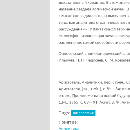
доказательный характер. В этом знач
название раздела логической науки. 
смысле слова диалектика) выступает к
тогда как аналитика ограничивается с
рассуждениями. У Канта смысл термина
философии, излагающая начала рассуд
расчленение самой способности рассудк
Философский энциклопедический словар
Ильичёв, П. Н. Федосеев, С. М. Ковалёв,
Аристотель, Аналитики, пер. с греч., Со
Аристотеля, [М., 1960], с. 82—84; Кант
его же, Пролегомены ко всякой будущей
1,М., 1965. с. 89—91; Асмус В. Ф., Анти
Tags:
Философия
Понятие:
Аналитика