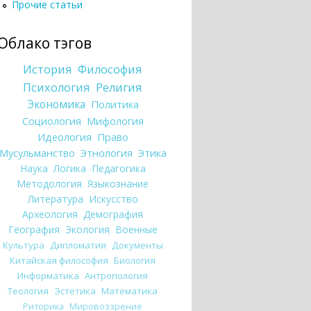
Прочие статьи
Облако тэгов
История
Философия
Психология
Религия
Экономика
Политика
Социология
Мифология
Идеология
Право
Мусульманство
Этнология
Этика
Наука
Логика
Педагогика
Методология
Языкознание
Литература
Искусство
Археология
Демография
География
Экология
Военные
Культура
Дипломатия
Документы
Китайская философия
Биология
Информатика
Антропология
Теология
Эстетика
Математика
Риторика
Мировоззрение