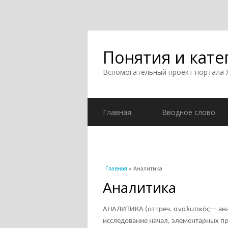
Понятия и кате
Вспомогательный проект портала
Главная
Вводное слово
Вы здесь
Главная
» Аналитика
Аналитика
АНАЛИТИКА (от греч. αναλυτικός— ана
исследование начал, элементарных п