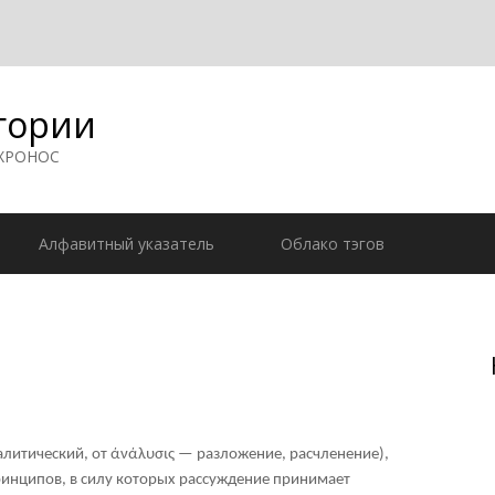
гории
 ХРОНОС
Алфавитный указатель
Облако тэгов
литический, от άνάλυσις — разложение, расчленение),
ринципов, в силу которых рассуждение принимает