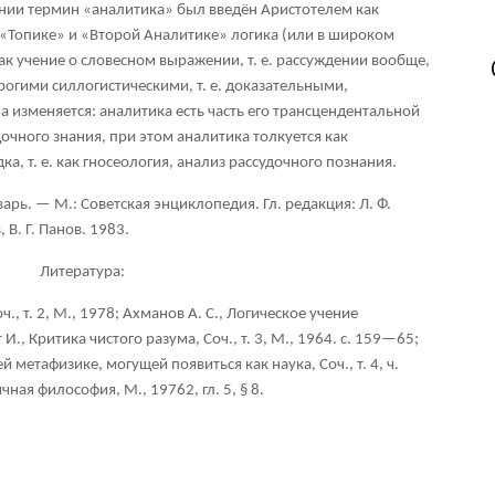
ении термин «аналитика» был введён Аристотелем как
В «Топике» и «Второй Аналитике» логика (или в широком
ак учение о словесном выражении, т. е. рассуждении вообще,
трогими силлогистическими, т. е. доказательными,
 изменяется: аналитика есть часть его трансцендентальной
очного знания, при этом аналитика толкуется как
а, т. е. как гносеология, анализ рассудочного познания.
ь. — М.: Советская энциклопедия. Гл. редакция: Л. Ф.
 В. Г. Панов. 1983.
Литература:
ч., т. 2, М., 1978; Ахманов А. С., Логическое учение
 И., Критика чистого разума, Соч., т. 3, М., 1964. с. 159—65;
 метафизике, могущей появиться как наука, Соч., т. 4, ч.
чная философия, Μ., 19762, гл. 5, § 8.