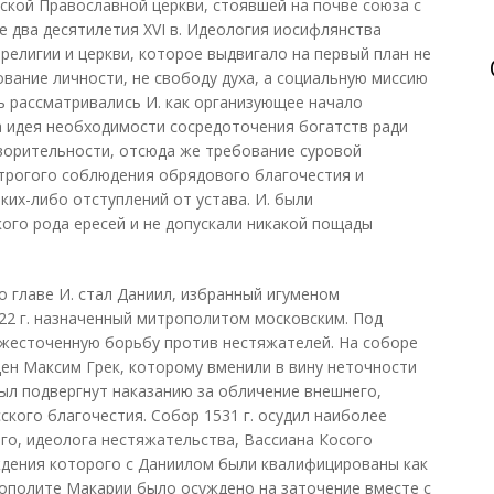
ской Православной церкви, стоявшей на почве союза с
е два десятилетия XVI в. Идеология иосифлянства
религии и церкви, которое выдвигало на первый план не
вание личности, не свободу духа, а социальную миссию
вь рассматривались И. как организующее начало
 идея необходимости сосредоточения богатств ради
ворительности, отсюда же требование суровой
трогого соблюдения обрядового благочестия и
ких-либо отступлений от устава. И. были
го рода ересей и не допускали никакой пощады
 главе И. стал Даниил, избранный игуменом
22 г. назначенный митрополитом московским. Под
ожесточенную борьбу против нестяжателей. На соборе
ден Максим Грек, которому вменили в вину неточности
был подвергнут наказанию за обличение внешнего,
ского благочестия. Собор 1531 г. осудил наиболее
го, идеолога нестяжательства, Вассиана Косого
ждения которого с Даниилом были квалифицированы как
трополите Макарии было осуждено на заточение вместе с