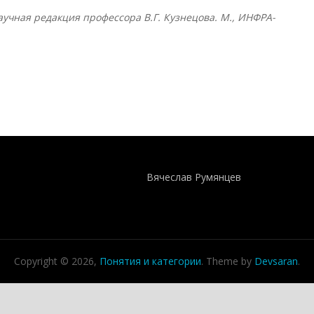
учная редакция профессора В.Г. Кузнецова. М., ИНФРА-
Понятия И Категории - Исторический Проект ХРОНОС
WEB-редактор
Вячеслав Румянцев
Copyright © 2026,
Понятия и категории
. Theme by
Devsaran
.