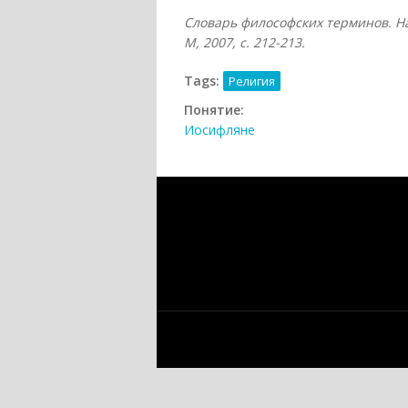
Словарь философских терминов. На
М, 2007
, с. 212-213.
Tags:
Религия
Понятие:
Иосифляне