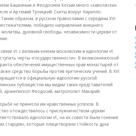
веем Башкиным и Феодосием Косым много «заволжских
исле и Артемий Троицкий. Скиты вокруг Кирилло-
Таким образом, в русском православии с середины XVI
д нестяжателями, победило направление внешнего
» молитвы, духовной свободы, независимости церкви от
ние.
связи И. с великим князем московским в идеологии И.
ступать черты «государственности». В великокняжеской
аранта обеспечения имущественных прав монастырей от
также средство борьбы против еретических учений. В XVI
евращается в официальную идеологию русской
лянских публицистов мы видим таких представителей
ей, архиепископ Феодосий, митрополит Макарий.
орьбе не принесла им нравственных успехов. В
тво отождествилось с прислужничеством церкви
ответствовало идеологии И., на их совести были гонения
их старцев», которые олицетворяли стойкость духа