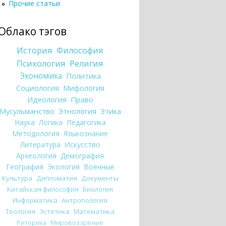
Прочие статьи
Облако тэгов
История
Философия
Психология
Религия
Экономика
Политика
Социология
Мифология
Идеология
Право
Мусульманство
Этнология
Этика
Наука
Логика
Педагогика
Методология
Языкознание
Литература
Искусство
Археология
Демография
География
Экология
Военные
Культура
Дипломатия
Документы
Китайская философия
Биология
Информатика
Антропология
Теология
Эстетика
Математика
Риторика
Мировоззрение