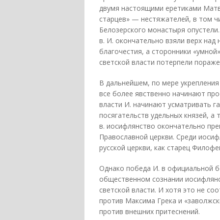
двумя настоящими еретиками Мат
старцев» — нестяжателей, в том ч
Белозерского монастыря опустели. 
в. И. окончательно взяли верх на
благочестия, а сторонники «умной
светской власти потерпели пораже
В дальнейшем, по мере укрепления 
все более явственно начинают про
власти И. начинают усматривать г
посягательств удельных князей, а 
в. иосифлянство окончательно пр
Православной церкви. Среди иосиф
русской церкви, как старец Филоф
Однако победа И. в официальной б
общественном сознании иосифлянс
светской власти. И хотя это не со
против Максима Грека и «заволжск
против внешних притеснений.