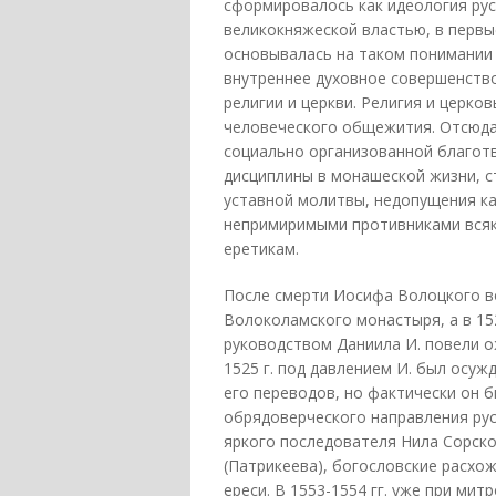
сформировалось как идеология рус
великокняжеской властью, в первы
основывалась на таком понимании 
внутреннее духовное совершенство
религии и церкви. Религия и церко
человеческого общежития. Отсюда
социально организованной благот
дисциплины в монашеской жизни, с
уставной молитвы, недопущения ка
непримиримыми противниками всяко
еретикам.
После смерти Иосифа Волоцкого во
Волоколамского монастыря, а в 15
руководством Даниила И. повели 
1525 г. под давлением И. был осуж
его переводов, но фактически он 
обрядоверческого направления рус
яркого последователя Нила Сорско
(Патрикеева), богословские расхо
ереси. В 1553-1554 гг. уже при ми