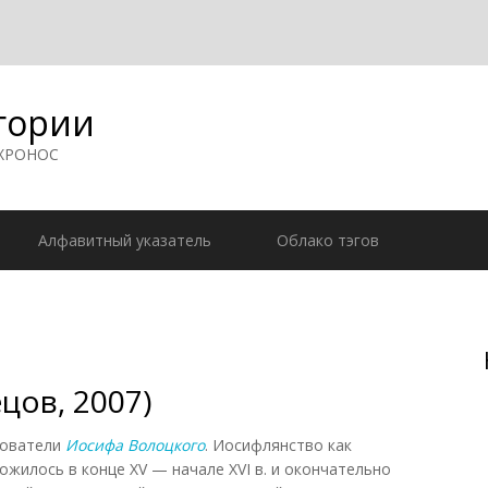
гории
 ХРОНОС
Алфавитный указатель
Облако тэгов
цов, 2007)
дователи
Иосифа Волоцкого
. Иосифлянство как
ожилось в конце XV — начале XVI в. и окончательно