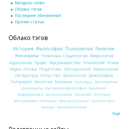
Вводное слово
Облако тэгов
Последние обновления
Прочие статьи
Облако тэгов
История
Философия
Психология
Религия
Экономика
Политика
Социология
Мифология
Идеология
Право
Мусульманство
Этнология
Этика
Наука
Логика
Педагогика
Методология
Языкознание
Литература
Искусство
Археология
Демография
География
Экология
Военные
Культура
Дипломатия
Документы
Китайская философия
Биология
Информатика
Антропология
Теология
Эстетика
Математика
Риторика
Мировоззрение
Архитектура
Физика
Феноменология
Еще