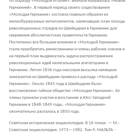
по образцу «
Молодой Италии
»; вначале называлась «Новой
Германией». В первый период своего существования
«Молодая Германия» состояла главным образом из
мелкобуржуазных интеллигентов, намечавших план похода
революционных отрядов из Швейцарии в Германию для
свержения абсолютистских правительств Германии.
Постепенно все большее влияние в «Молодой Германии»
стали приобретать ремесленники и члены рабочих союзов и
на первый план выдвинулась задача распространения
революционных идей нелегальными агитаторами в
Германии. Летом 1836 года массовая высылка немецких
эмигрантов из Швейцарии привела к распаду «Молодой
Германии». Около 1845 года в Швейцарии было
восстановлено тайное общество «Молодая Германия». Ее
члены приняли участие в восстаниях в Юго-Западной
Германии в 1848-1849 годы. «Молодая Германия»
окончательно распалась в 1850 году.
Советская историческая энциклопедия. В 16 томах. — М.:
Советская энциклопедия.
1973—1982. Том
9. МАЛЬТА
-