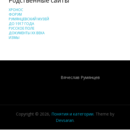
Родственные сайты
ХРОНОС
ФОРУМ
РУМЯНЦЕВСКИЙ МУЗЕЙ
ДО 1917 ГОДА
РУССКОЕ ПОЛЕ
ДОКУМЕНТЫ XX ВЕКА
ИЗМЫ
Понятия И Категории - Исторический Проект ХРОНОС
WEB-редактор
Вячеслав Румянцев
Copyright © 2026,
Понятия и категории
. Theme by
Devsaran
.