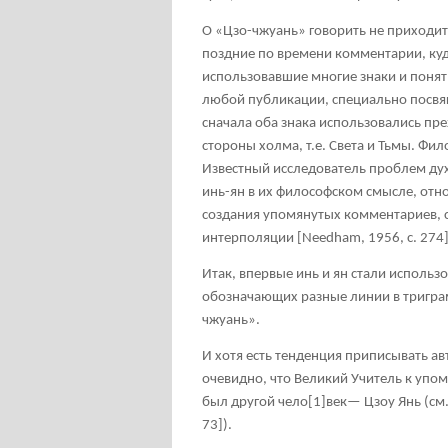
О «Цзо-чжуань» говорить не приходится
поздние по времени комментарии, куд
использовавшие многие знаки и поняти
любой публикации, специально посвя
сначала оба знака использовались пр
стороны холма, т.е. Света и Тьмы. Фи
Известный исследователь проблем дух
инь-ян в их философском смысле, отн
создания упомянутых комментариев, с
интерполяции [Needham, 1956, с. 274]
Итак, впервые инь и ян стали использ
обозначающих разные линии в тригра
чжуань».
И хотя есть тенденция приписывать а
очевидно, что Великий Учитель к упо
был другой чело
[1]
век— Цзоу Янь (см. 
73]).