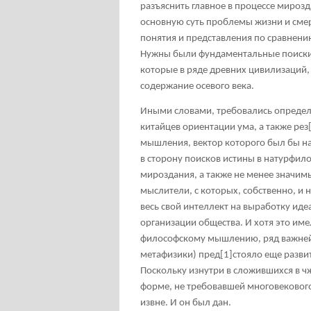
разъяснить главное в процессе мироз
основную суть проблемы жизни и сме
понятия и представления по сравнению
Нужны были фундаментальные поиски 
которые в ряде древних цивилизаций, 
содержание осевого века.
Иными словами, требовались определ
китайцев ориентации ума, а также рез
мышления, вектор которого был бы на
в сторону поисков истины в натурфил
мироздания, а также не менее значим
мыслители, с которых, собственно, и 
весь свой интеллект на выработку ид
организации общества. И хотя это им
философскому мышлению, ряд важнейш
метафизики) пред
[1]
стояло еще разви
Поскольку изнутри в сложившихся в чж
форме, не требовавшей многовекового
извне. И он был дан.