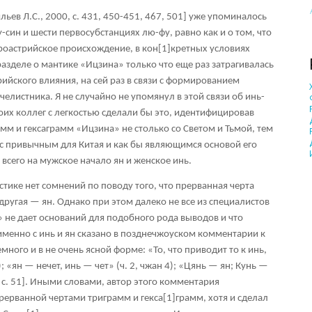
ьев Л.C., 2000, с. 431, 450-451, 467, 501] уже упоминалось
-син и шести первосубстанциях лю-фу, равно как и о том, что
роастрийское происхождение, в кон
[1]
кретных условиях
разделе о
мантике
«Ицзина» только что еще раз затрагивалась
йского влияния, на сей раз в связи с формированием
челистника. Я не случайно не упомянул в этой связи об инь-
их коллег с легкостью сделали бы это, идентифицировав
м и гексаграмм «Ицзина» не столько со Светом и Тьмой, тем
с привычным для Китая и как бы являющимся основой его
всего на мужское начало ян и женское инь.
стике нет сомнений по поводу того, что прерванная черта
другая — ян. Однако при этом далеко не все из специалистов
» не дает оснований для подобного рода выводов и что
именно с инь и ян сказано в позднечжоуском комментарии к
емного и в не очень ясной форме: «То, что приводит то к инь,
5); «ян — нечет, инь — чет» (ч. 2, чжан 4); «Цянь — ян; Кунь —
, с. 51]. Иными словами, автор этого комментария
прерванной чертами триграмм и гекса
[1]
грамм, хотя и сделал