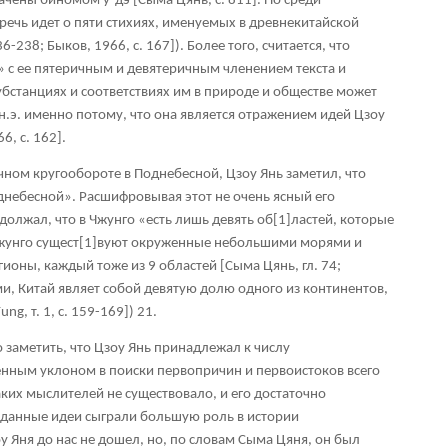
чены биномом у-дэ [Сыма Цянь, с. 811]. Но среди
 речь идет о пяти стихиях, именуемых в древнекитайской
6-238; Быков, 1966, с. 167]). Более того, считается, что
» с ее пятеричным и девятеричным членением текста и
убстанциях и соответствиях им в природе и обществе может
о н.э. именно потому, что она является отражением идей Цзоу
6, с. 162].
вечном кругообороте в Поднебесной, Цзоу Янь заметил, что
однебесной». Расшифровывая этот не очень ясный его
должал, что в Чжунго «есть лишь девять об
[1]
ластей, которые
жунго сущест
[1]
вуют окруженные небольшими морями и
гионы, каждый тоже из 9 областей [Сыма Цянь, гл. 74;
вами, Китай являет собой девятую долю одного из континентов,
ng, т. 1, с. 159-169])
21
.
 заметить, что Цзоу Янь принадлежал к числу
енным уклоном в поиски первопричин и первоистоков всего
аких мыслителей не существовало, и его достаточно
иданные идеи сыграли большую роль в истории
 Яня до нас не дошел, но, по словам Сыма Цяня, он был