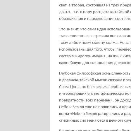
свет, а вторая, состоящая из трех пре
до н.э., т.е. в пору расцвета китайск
обозначения и наименования соответс
Это значит, что сама идея использова
тысячелистника вызревала вне слов и
тому либо иному склону холма. Но за
использованы для того, чтобы переве
системе миропонимания, на язык китай
важнейшую для становления древнек
Глубокая философская осмысленность
в древнекитайской мысли связана прежд
Сыма Цяня, он был весьма необычным
интересующих его метафизических кон
превратности всех перемен», он доход
Небо и Земля еще не появились и цар
когда «Небо и Земля раскрылись и ра
стихийных сил меняются в вечном кру