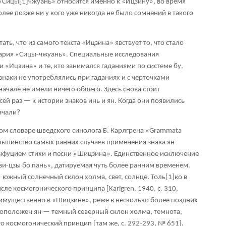
 «Сицы
[1]
чжуань» относится именно к «Ицзину», во время
лее позже ни у кого уже никогда не было сомнений в такого
ть, что из самого текста «Ицзина» явствует то, что стало
ария «Сицы-чжуань». Специальные исследования
и «Ицзина» и те, кто занимался гаданиями по системе бу,
и знаки не употреблялись при гаданиях и с черточками
начале не имели ничего общего. Здесь снова стоит
 сей раз — к истории знаков инь и ян. Когда они появились
ачали?
ом словаре шведского синолога Б. Карлгрена «Grammata
ольшинство самых ранних случаев применения знака ян
нфуцием стихи и песни «Шицзина». Единственное исключение
зи-цзы бо пань», датируемая чуть более ранним временем.
 южный солнечный склон холма, свет, солнце. Толь
[1]
ко в
сле космогонического принципа [Karlgren, 1940, с. 310,
еимущественно в «Шицзине», реже в несколько более поздних
воположен ян — темный северный склон холма, темнота,
то космогонический принцип [там же, с. 292-293, № 651].