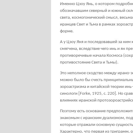
Именно Цзоу Янь, о котором подробне
обозначавшим северный и южный скло
света, космогонический смысл, весьма
иранцев Свет и Тьма в рамках зороаст
форме.
А у Цзоу Яня и последовавшей за ним
смягчена, вследствие чего инь и ян п
противоречивые начала Космоса (сох
противостояние Света и Тьмы).
Это неполное сходство между ирано-з
можно было бы счесть принципиальны
зороастризма и китайской теории инь
синологи [Forke, 1925, с. 220]. Но ср
влияниях иранской протозороастрийс
Поэтому есть основание предположить,
знакомым с иранским дуализмом, под
которые отражали основную сущность
Характерно, что первая из триграмм, 