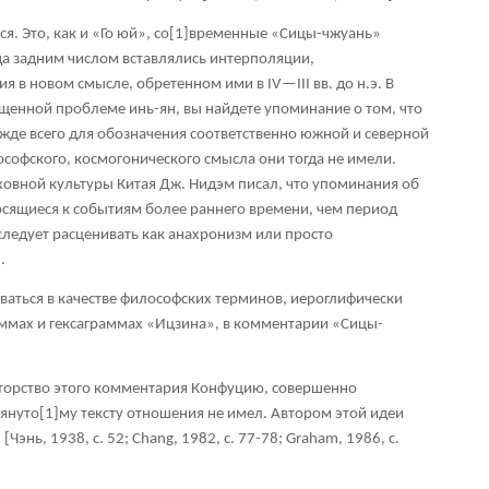
. Это, как и «Го юй», со
[1]
временные «Сицы-чжуань»
а задним числом вставлялись интерполяции,
я в новом смысле, обретенном ими в IV—III вв. до н.э. В
щенной проблеме инь-ян, вы найдете упоминание о том, что
ежде всего для обозначения соответственно южной и северной
лософского, космогонического смысла они тогда не имели.
овной культуры Китая Дж. Нидэм писал, что упоминания об
осящиеся к событиям более раннего времени, чем период
ледует расценивать как анахронизм или просто
.
оваться в качестве философских терминов, иероглифически
ммах и гексаграммах «Ицзина», в комментарии «Сицы-
вторство этого комментария Конфуцию, совершенно
мянуто
[1]
му тексту отношения не имел. Автором этой идеи
[Чэнь, 1938, с. 52; Chang, 1982, с. 77-78; Graham, 1986, с.