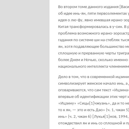
Во втором томе данного издания [Васил
об идее инь-ян, пяти первоэлементах у
идея о лю-фу, явно имевшая ирано-зо
Китая трансформировалась в у-син. В 
проблема возможного ирано-зороастри
гадания по системе ши на стеблях тыся
ян, хотя подавляющее большинство мо
сплошную и прерванную черты триграм
более Днем и Ночью, сколько именно 
национального интеллекта членением 
Дело в том, что в современной ицзини
символизирует женское начало инь, а 
оговариваются, что сам текст «Ицзина
впервые об идентификации этих черт 
«Ицзину» «Сицы
[1]
чжуань», да и то н
то к ян, — это и есть Дао» (ч. 1, чжан 
инь» (ч. 2, чжан 6) [Лукья
[1]
нов, 1994
отождествил ян и инь со сплошной и 