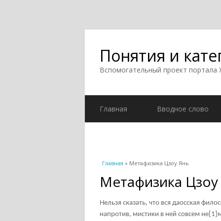
Понятия и кате
Вспомогательный проект портала
Главная
Вводное слово
Вы здесь
Главная
» Метафизика Цзоу Янь
Метафизика Цзоу
Нельзя сказать, что вся даосская фило
напротив, мистики в ней совсем не
[1]
м