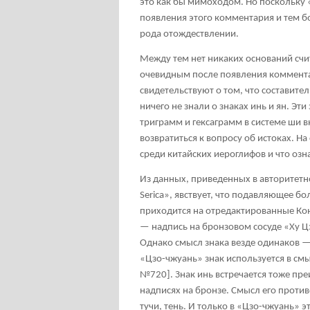
это как бы мимоходом. Но поскольку
появления этого комментария и тем бо
рода отождествлении.
Между тем нет никаких оснований счита
очевидным после появления коммент
свидетельствуют о том, что составител
ничего не знали о знаках инь и ян. Эт
триграмм и гексаграмм в системе ши в
возвратиться к вопросу об истоках. На
среди китайских иероглифов и что озн
Из данных, приведенных в авторитетн
Serica», явствует, что подавляющее б
приходится на отредактированные Ко
— надпись на бронзовом сосуде «Ху Ц
Однако смысл знака везде одинаков —
«Цзо-чжуань» знак используется в смы
№720]. Знак инь встречается тоже пр
надписях на бронзе. Смысл его проти
тучи, тень. И только в «Цзо-чжуань» э