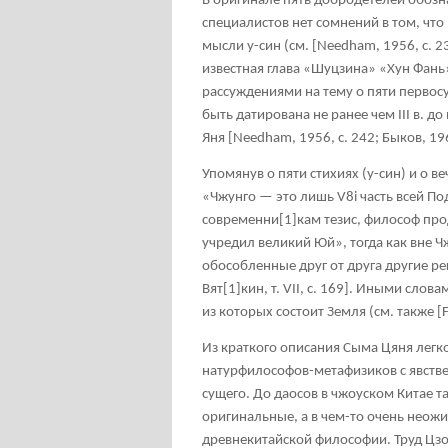
В оригинале пять добродетелей обозна
специалистов нет сомнений в том, что
мысли у-син (см. [Needham, 1956, с. 23
известная глава «Шуцзина» «Хун Фань
рассуждениями на тему о пяти первос
быть датирована не ранее чем III в. д
Яня [Needham, 1956, с. 242; Быков, 196
Упомянув о пяти стихиях (у-син) и о 
«Чжунго — это лишь V8i часть всей П
современни
[1]
кам тезис, философ про
учредил великий Юй», тогда как вне Ч
обособленные друг от друга другие ре
Вят
[1]
кин, т. VII, с. 169]. Иными сло
из которых состоит Земля (см. также [Fu
Из краткого описания Сыма Цяня легко
натурфилософов-метафизиков с явств
сущего. До даосов в чжоуском Китае т
оригинальные, а в чем-то очень неож
древнекитайской философии. Труд Цзоу