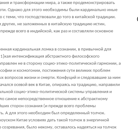
дания и трансформации мира, а также продемонстрировать
рти. Однако для этого необходимы были кардинально иные
 с теми, что господствовали до того в китайской традиции.
других, не заложенных в китайскую традицию истин,
прежде всего в индийской, как раз и составляли основное
енная кардинальная ломка в сознании, в привычной для
[1]
кая интенсификация абстрактного философского
правлен не в сторону социо-этико-политической гармонии, а
ософии и космогонии, постижения сути великих проблем
ых вопросов жизни и смерти. Конфуций и следовавшие за ним
начался осевой век в Китае, опираясь на традицию, направили
еальной социо-этико-политической системы управления и
ело самое непосредственное отношение к абстрактному
их сторон сознания (и прежде всего проблемы
ть. А для этого необходим был определенный толчок.
оуском Китае условиях дать такой толчок в энергичной
 созревания, было некому, оставалось надеяться на толчок