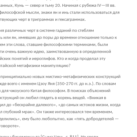
рванных, Кунь — север и тьму
20
. Начиная с рубежа IV—III вв.
ой философской мысли, знаки ян и инь стали использоваться для
твующих черт в триграммах и гексаграммах.
ния различных черт в системе гаданий по стеблям
нь или ян, имевших до поры до времени отношение только к
тем эти слова, ставшие философскими терминами, были
сти очень важную идею, заимствованную в определенной
ских понятий и иероглифов. Кто и когда проделал эту
итайской метафизики манипуляцию?
 принципиально новых мистико-метафизических конструкций
е всего с именем Цзоу Яня (350-270 гг. до н.э.). По словам
 для чжоуского Китая философом. В поисках объяснений
струкций он любил глядеть в корень вещей. «Вникая в
ил до «бескрайне далекого», «до самых истоков жизни, когда
ил глубокий мрак». Он также интересовался тем временем,
зделились», ему было любопытно, как «пять добродетелей —
говороте».