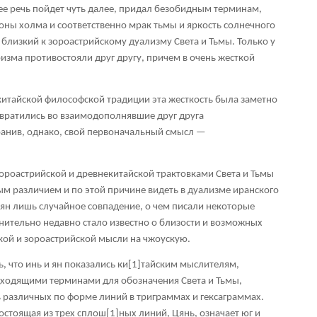
е речь пойдет чуть далее, придал безобидным терминам,
ны холма и соответственно мрак тьмы и яркость солнечного
 близкий к зороастрийскому дуализму Света и Тьмы. Только у
ризма противостояли друг другу, причем в очень жесткой
 китайской философской традиции эта жесткость была заметно
ревратились во взаимодополнявшие друг друга
ранив, однако, свой первоначальный смысл —
ороастрийской и древнекитайской трактовками Света и Тьмы
м различием и по этой причине видеть в дуализме иранского
-ян лишь случайное совпадение, о чем писали некоторые
авнительно недавно стало известно о близости и возможных
кой и зороастрийской мысли на чжоускую.
 что инь и ян показались ки
[1]
тайским мыслителям,
ходящими терминами для обозначения Света и Тьмы,
 различных по форме линий в триграммах и гексаграммах.
состоящая из трех сплош
[1]
ных линий, Цянь, означает юг и