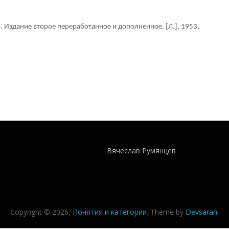
. Издание второе переработанное и дополненное. [Л.], 1953,
Понятия И Категории - Исторический Проект ХРОНОС
WEB-редактор
Вячеслав Румянцев
Copyright © 2026,
Понятия и категории
. Theme by
Devsaran
.