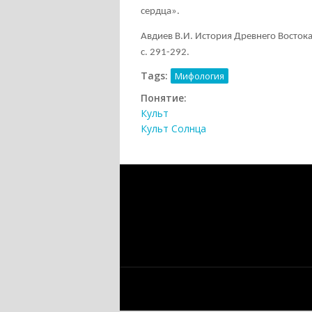
сердца».
Авдиев В.И. История Древнего Востока
с. 291-292.
Tags:
Мифология
Понятие:
Культ
Культ Солнца