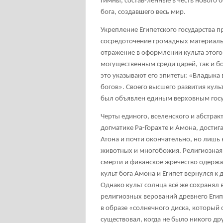
Гимны, состав-ленные в честь нового 
бога, создавшего весь мир.
Укрепление Египетского государства п
сосредоточение громадных материальн
отражение в оформлении культа этого
могущественным среди царей, так и б
это указывают его эпитеты: «Владыка 
богов». Своего высшего развития куль
был объявлен единым верховным гос
Черты единого, вселенского и абстрак
догматике Ра-Горахте и Амона, достиг
Атона и почти окончательно, но лишь 
животных и многобожия. Религиозная
смерти и фиванское жречество одержа
культ бога Амона и Египет вернулся
Однако культ солнца всё же сохранял
религиозных верований древнего Егип
в образе «солнечного диска, который 
существовал, когда не было никого др