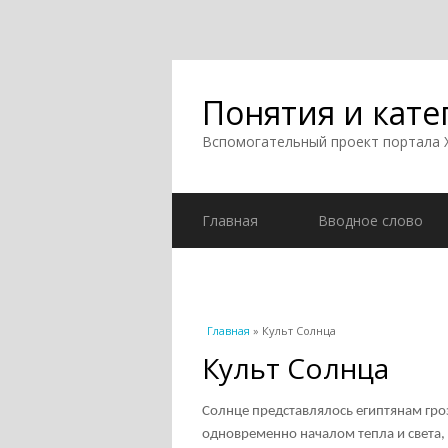
Понятия и кате
Вспомогательный проект портала
Главная
Вводное слово
Вы здесь
Главная
» Культ Солнца
Культ Солнца
Солнце представлялось египтянам гроз
одновременно началом тепла и света