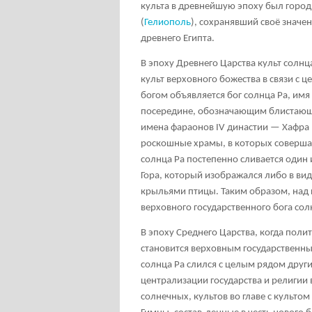
культа в древнейшую эпоху был город
(
Гелиополь
), сохранявший своё значе
древнего Египта.
В эпоху Древнего Царства культ солнц
культ верховного божества в связи с 
богом объявляется бог солнца Ра, им
посередине, обозначающим блистающ
имена фараонов IV династии — Хафра и
роскошные храмы, в которых совершал
солнца Ра постепенно сливается один 
Гора, который изображался либо в вид
крыльями птицы. Таким образом, над 
верховного государственного бога сол
В эпоху Среднего Царства, когда поли
становится верховным государственным
солнца Ра слился с целым рядом други
централизации государства и религии
солнечных, культов во главе с культом