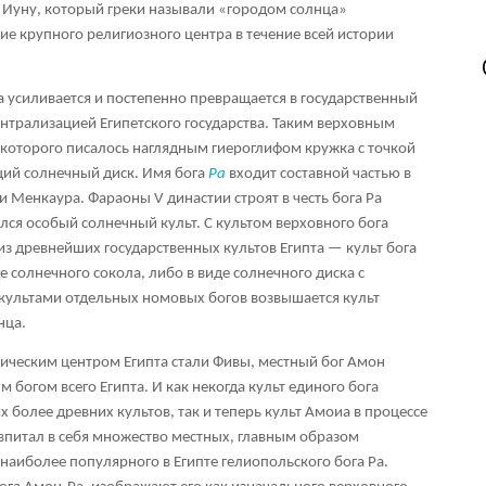
 Иуну, который греки называли «городом солнца»
ние крупного религиозного центра в течение всей истории
а усиливается и постепенно превращается в государственный
централизацией Египетского государства. Таким верховным
я которого писалось наглядным гиероглифом кружка с точкой
ий солнечный диск. Имя бога
Ра
входит составной частью в
 Менкаура. Фараоны V династии строят в честь бога Ра
ся особый солнечный культ. С культом верховного бога
из древнейших государственных культов Египта — культ бога
е солнечного сокола, либо в виде солнечного диска с
культами отдельных номовых богов возвышается культ
нца.
тическим центром Египта стали Фивы, местный бог Амон
 богом всего Египта. И как некогда культ единого бога
х более древних культов, так и теперь культ Амоиа в процессе
 впитал в себя множество местных, главным образом
 наиболее популярного в Египте гелиопольского бога Ра.