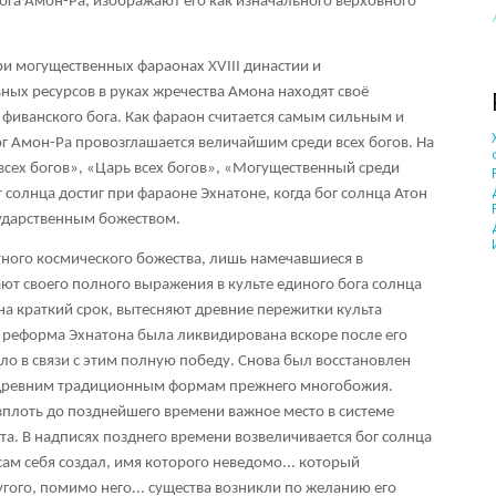
бога Амон-Ра, изображают его как изначального верховного
ри могущественных фараонах XVIII династии и
ых ресурсов в руках жречества Амона находят своё
 фиванского бога. Как фараон считается самым сильным и
ог Амон-Ра провозглашается величайшим среди всех богов. На
всех богов», «Царь всех богов», «Могущественный среди
т солнца достиг при фараоне Эхнатоне, когда бог солнца Атон
ударственным божеством.
тного космического божества, лишь намечавшиеся в
ают своего полного выражения в культе единого бога солнца
на краткий срок, вытесняют древние пережитки культа
 реформа Эхнатона была ликвидирована вскоре после его
ло в связи с этим полную победу. Снова был восстановлен
 к древним традиционным формам прежнего многобожия.
 вплоть до позднейшего времени важное место в системе
та. В надписях позднего времени возвеличивается бог солнца
сам себя создал, имя которого неведомо... который
угого, помимо него... существа возникли по желанию его