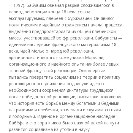
—1797). Бабувизм означал разрыв сложившегося в
период революции конца 18 века союза
эксплуатируемых, плебеев с буржуазией. Он явился
политическим и идейным отражением начала процесса
выделения предпролетариата из общей плебейской
массы, участвовавшей во фр. революции. Бабувисты —
идейные наследники французского материализма 18
века, идей Мелье о народной революции,
«рационалистического» коммунизма Морелли,
организационного и идейного опыта наиболее левых
течений французской революции. Они впервые
пытались превратить социализм из теории в практику
революционного движения; выдвинули идею о
необходимости сохранения диктатуры трудящихся
после победоносной революции; высказали положение,
что история есть борьба между богатыми и бедными,
патрициями и плебеями, хозяевами и слугами, сытыми
и голодными. Идейное и организационное наследие
Бабёфа и его соратников было важной вехой на пути
развития социализма из утопии в науку.