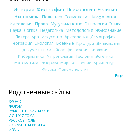
История
Философия
Психология
Религия
Экономика
Политика
Социология
Мифология
Идеология
Право
Мусульманство
Этнология
Этика
Наука
Логика
Педагогика
Методология
Языкознание
Литература
Искусство
Археология
Демография
География
Экология
Военные
Культура
Дипломатия
Документы
Китайская философия
Биология
Информатика
Антропология
Теология
Эстетика
Математика
Риторика
Мировоззрение
Архитектура
Физика
Феноменология
Еще
Родственные сайты
ХРОНОС
ФОРУМ
РУМЯНЦЕВСКИЙ МУЗЕЙ
ДО 1917 ГОДА
РУССКОЕ ПОЛЕ
ДОКУМЕНТЫ XX ВЕКА
ИЗМЫ