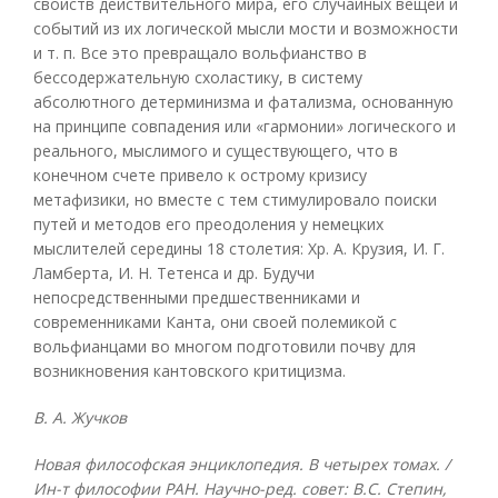
свойств действительного мира, его случайных вещей и
событий из их логической мысли мости и возможности
и т. п. Все это превращало вольфианство в
бессодержательную схоластику, в систему
абсолютного детерминизма и фатализма, основанную
на принципе совпадения или «гармонии» логического и
реального, мыслимого и существующего, что в
конечном счете привело к острому кризису
метафизики, но вместе с тем стимулировало поиски
путей и методов его преодоления у немецких
мыслителей середины 18 столетия: Хр. А. Крузия, И. Г.
Ламберта, И. Н. Тетенса и др. Будучи
непосредственными предшественниками и
современниками Канта, они своей полемикой с
вольфианцами во многом подготовили почву для
возникновения кантовского критицизма.
В. А. Жучков
Новая философская энциклопедия. В четырех томах. /
Ин-т философии РАН. Научно-ред. совет: В.С. Степин,