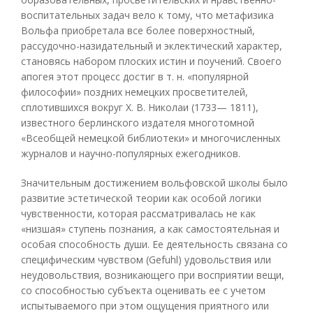
воспитательных задач вело к тому, что метафизика
Вольфа приобретала все более поверхностный,
рассудочно-назидательный и эклектический характер,
становясь набором плоских истин и поучений. Своего
апогея этот процесс достиг в т. н. «популярной
философии» поздних немецких просветителей,
сплотившихся вокруг X. В. Николаи (1733— 1811),
известного берлинского издателя многотомной
«Всеобщей немецкой библиотеки» и многочисленных
журналов и научно-популярных ежегодников.
Значительным достижением вольфовской школы было
развитие эстетической теории как особой логики
чувственности, которая рассматривалась не как
«низшая» ступень познания, а как самостоятельная и
особая способность души. Ее деятельность связана со
специфическим чувством (Gefuhl) удовольствия или
неудовольствия, возникающего при восприятии вещи,
со способностью субъекта оценивать ее с учетом
испытываемого при этом ощущения приятного или