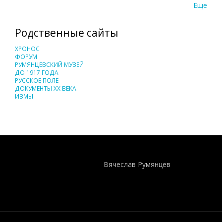
Еще
Родственные сайты
ХРОНОС
ФОРУМ
РУМЯНЦЕВСКИЙ МУЗЕЙ
ДО 1917 ГОДА
РУССКОЕ ПОЛЕ
ДОКУМЕНТЫ XX ВЕКА
ИЗМЫ
Понятия И Категории - Исторический Проект ХРОНОС
WEB-редактор
Вячеслав Румянцев