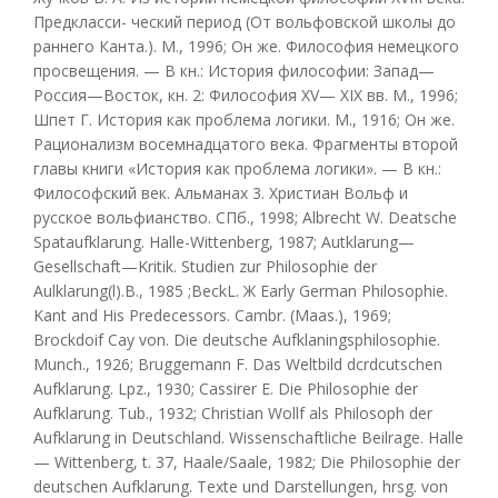
Предкласси- ческий период (От вольфовской школы до
раннего Канта.). М., 1996; Он же. Философия немецкого
просвещения. — В кн.: История философии: Запад—
Россия—Восток, кн. 2: Философия XV— XIX вв. М., 1996;
Шпет Г. История как проблема логики. М., 1916; Он же.
Рационализм восемнадцатого века. Фрагменты второй
главы книги «История как проблема логики». — В кн.:
Философский век. Альманах 3. Христиан Вольф и
русское вольфианство. СПб., 1998; Albrecht W. Deatsche
Spataufklarung. Halle-Wittenberg, 1987; Autklarung—
Gesellschaft—Kritik. Studien zur Philosophie der
Aulklarung(l).B., 1985 ;BeckL. Ж Early German Philosophie.
Kant and His Predecessors. Cambr. (Maas.), 1969;
Brockdoif Cay von. Die deutsche Aufklaningsphilosophie.
Munch., 1926; Bruggemann F. Das Weltbild dcrdcutschen
Aufklarung. Lpz., 1930; Cassirer E. Die Philosophie der
Aufklarung. Tub., 1932; Christian Wollf als Philosoph der
Aufklarung in Deutschland. Wissenschaftliche Beilrage. Halle
— Wittenberg, t. 37, Haale/Saale, 1982; Die Philosophie der
deutschen Aufklarung. Texte und Darstellungen, hrsg. von