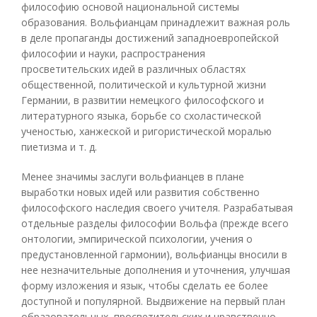
философию основой национальной системы
образования. Вольфианцам принадлежит важная роль
в деле пропаганды достижений западноевропейской
философии и науки, распространения
просветительских идей в различных областях
общественной, политической и культурной жизни
Германии, в развитии немецкого философского и
литературного языка, борьбе со схоластической
ученостью, ханжеской и ригористической моралью
пиетизма и т. д.
Менее значимы заслуги вольфианцев в плане
выработки новых идей или развития собственно
философского наследия своего учителя. Разрабатывая
отдельные разделы философии Вольфа (прежде всего
онтологии, эмпирической психологии, учения о
предустановленной гармонии), вольфианцы вносили в
нее незначительные дополнения и уточнения, улучшая
форму изложения и язык, чтобы сделать ее более
доступной и популярной. Выдвижение на первый план
образовательных, просветительских и нравственно-