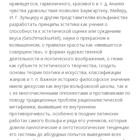
нравящегося, гармоничного, красивого и т. д. Анализ
чувства удовольствия позволил Баумгартену, Мейеру,
И. Г. Зульцеру и другим представителям вольфианства
разработать принципы эстетики как учения о
способности к эстетической оценке или суждениям
вкуса (Geschmacksurteil), науки о прекрасном и
возвышенном, о правилах красоты как «явившегося
совершенства», о формах художественной
деятельности и поэтического воображения, о гении
как субъекте эстетического творчества, создать
основы теории поэтики и искусства, классификации
жанров и т. п. Важное историко-философское значение
имели дискуссии как внутри вольфовской школы, так и
с ее многочисленными оппонентами и противниками по
поводу традиционных проблем рационалистической
метафизики, выявившие ее внутреннюю
противоречивость, особенно в поздних латинских
работах самого Вольфа и ряда его учеников, которые
довели панлогические и онтотеологические тенденции
его системы до абсурдных попыток выведения всех