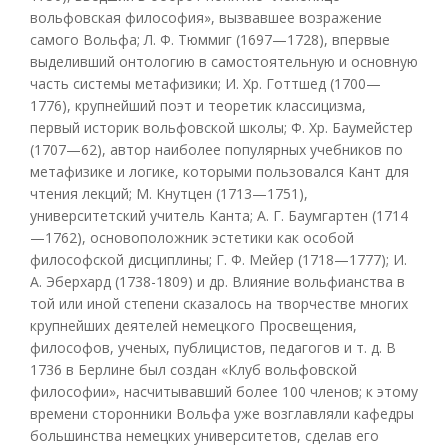
вольфовская философия», вызвавшее возражение
самого Вольфа; Л. Ф. Тюммиг (1697—1728), впервые
выделивший онтологию в самостоятельную и основную
часть системы метафизики; И. Хр. Готтшед (1700—
1776), крупнейший поэт и теоретик классицизма,
первый историк вольфовской школы; Ф. Хр. Баумейстер
(1707—62), автор наиболее популярных учебников по
метафизике и логике, которыми пользовался Кант для
чтения лекций; М. Кнутцен (1713—1751),
университетский учитель Канта; А. Г. Баумгартен (1714
—1762), основоположник эстетики как особой
философской дисциплины; Г. Ф. Мейер (1718—1777); И.
А. Эберхард (1738-1809) и др. Влияние вольфианства в
той или иной степени сказалось на творчестве многих
крупнейших деятелей немецкого Просвещения,
философов, ученых, публицистов, педагогов и т. д. В
1736 в Берлине был создан «Клуб вольфовской
философии», насчитывавший более 100 членов; к этому
времени сторонники Вольфа уже возглавляли кафедры
большинства немецких университетов, сделав его