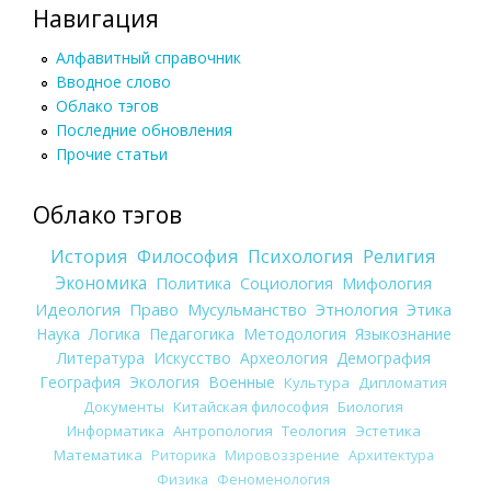
Навигация
Алфавитный справочник
Вводное слово
Облако тэгов
Последние обновления
Прочие статьи
Облако тэгов
История
Философия
Психология
Религия
Экономика
Политика
Социология
Мифология
Идеология
Право
Мусульманство
Этнология
Этика
Наука
Логика
Педагогика
Методология
Языкознание
Литература
Искусство
Археология
Демография
География
Экология
Военные
Культура
Дипломатия
Документы
Китайская философия
Биология
Информатика
Антропология
Теология
Эстетика
Математика
Риторика
Мировоззрение
Архитектура
Физика
Феноменология