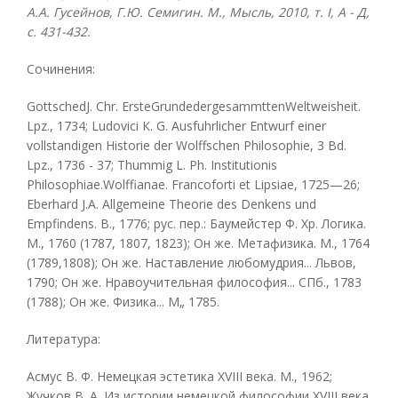
А.А. Гусейнов, Г.Ю. Семигин. М., Мысль, 2010, т. I, А - Д,
с. 431-432.
Сочинения:
GottschedJ. Chr. ErsteGrundedergesammttenWeltweisheit.
Lpz., 1734; Ludovici К. G. Ausfuhrlicher Entwurf einer
vollstandigen Historie der Wolffschen Philosophie, 3 Bd.
Lpz., 1736 - 37; Thummig L. Ph. Institutionis
Philosophiae.Wolffianae. Francoforti et Lipsiae, 1725—26;
Eberhard J.A. Allgemeine Theorie des Denkens und
Empfindens. В., 1776; рус. пер.: Баумейстер Ф. Хр. Логика.
М., 1760 (1787, 1807, 1823); Он же. Метафизика. М., 1764
(1789,1808); Он же. Наставление любомудрия... Львов,
1790; Он же. Нравоучительная философия... СПб., 1783
(1788); Он же. Физика... М„ 1785.
Литература:
Асмус В. Ф. Немецкая эстетика XVIII века. М., 1962;
Жучков В. А. Из истории немецкой философии XVIII века.