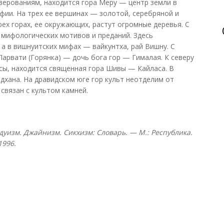
верованиям, находится гора Меру — центр земли в
фии. На трех ее вершинах — золотой, серебряной и
ех горах, ее окружающих, растут огромные деревья. С
мифологических мотивов и преданий. Здесь
а в вишнуитских мифах — вайкунтха, рай Вишну. С
Парвати (Горянка) — дочь бога гор — Гималая. К северу
усы, находится священная гора Шивы — Кайласа. В
дхана. На дравидском юге гор культ неотделим от
связан с культом камней.
уизм. Джайнизм. Сикхизм: Словарь. — М.: Республика.
1996.