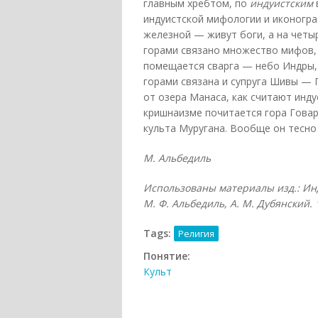
главным хребтом, по
индуистским
индуистской мифологии и иконогра
железной — живут боги, а на четыр
горами связано множество мифов, 
помещается сварга — небо Индры, 
горами связана и супруга Шивы — 
от озера Манаса, как считают инд
кришнаизме почитается гора Говар
культа Муругана. Вообще он тесно 
М. Альбедиль
Использованы материалы изд.: Инд
М. Ф. Альбедиль, А. М. Дубянский. 
Tags:
Религия
Понятие:
Культ