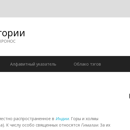
гории
 ХРОНОС
Алфавитный указатель
Облако тэгов
местно распространенное в
Индии
. Горы и холмы
ва). К числу особо священных относятся
Гималаи
. За их