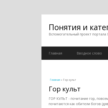
Понятия и кате
Вспомогательный проект портала
Главная
Вводное слово
Вы здесь
Главная
» Гор культ
Гор культ
ГОР КУЛЬТ - почитание гор, повсе
почитаются как обители богов (дэ