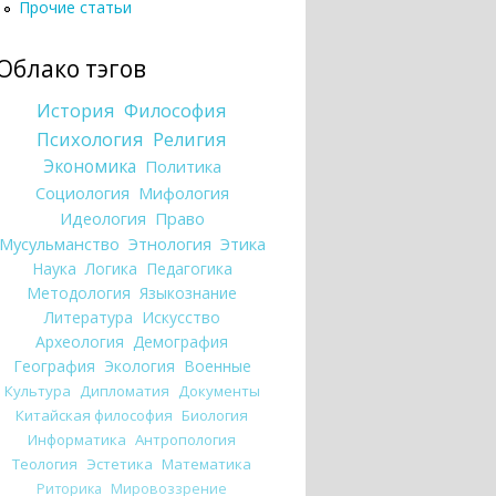
Прочие статьи
Облако тэгов
История
Философия
Психология
Религия
Экономика
Политика
Социология
Мифология
Идеология
Право
Мусульманство
Этнология
Этика
Наука
Логика
Педагогика
Методология
Языкознание
Литература
Искусство
Археология
Демография
География
Экология
Военные
Культура
Дипломатия
Документы
Китайская философия
Биология
Информатика
Антропология
Теология
Эстетика
Математика
Риторика
Мировоззрение