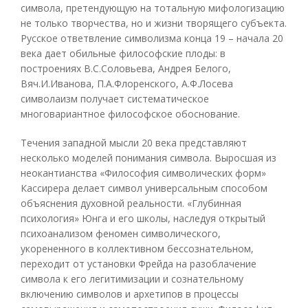
символа, претендующую на тотальную мифологизацию
не только творчества, но и жизни творящего субъекта.
Русское ответвление символизма конца 19 – начала 20
века дает обильные философские плоды: в
построениях В.С.Соловьева, Андрея Белого,
Вяч.И.Иванова, П.А.Флоренского, А.Ф.Лосева
символаизм получает систематическое
многовариантное философское обоснование.
Течения западной мысли 20 века представляют
несколько моделей понимания символа. Выросшая из
неокантианства «Философия символических форм»
Кассирера делает символ универсальным способом
объяснения духовной реальности. «Глубинная
психология» Юнга и его школы, наследуя открытый
психоанализом феномен символического,
укорененного в коллективном бессознательном,
переходит от установки Фрейда на разоблачение
символа к его легитимизации и сознательному
включению символов и архетипов в процессы