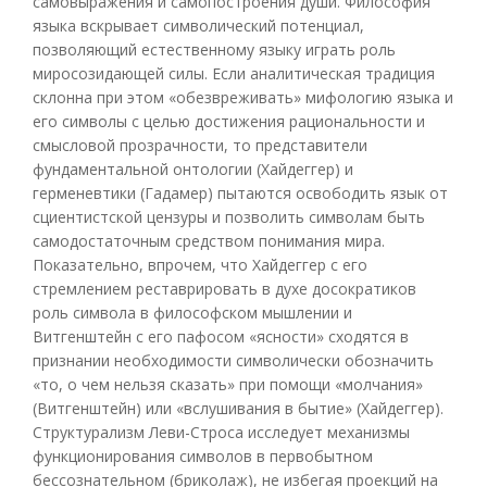
самовыражения и самопостроения души. Философия
языка вскрывает символический потенциал,
позволяющий естественному языку играть роль
миросозидающей силы. Если аналитическая традиция
склонна при этом «обезвреживать» мифологию языка и
его символы с целью достижения рациональности и
смысловой прозрачности, то представители
фундаментальной онтологии (Хайдеггер) и
герменевтики (Гадамер) пытаются освободить язык от
сциентистской цензуры и позволить символам быть
самодостаточным средством понимания мира.
Показательно, впрочем, что Хайдеггер с его
стремлением реставрировать в духе досократиков
роль символа в философском мышлении и
Витгенштейн с его пафосом «ясности» сходятся в
признании необходимости символически обозначить
«то, о чем нельзя сказать» при помощи «молчания»
(Витгенштейн) или «вслушивания в бытие» (Хайдеггер).
Структурализм Леви-Строса исследует механизмы
функционирования символов в первобытном
бессознательном (бриколаж), не избегая проекций на