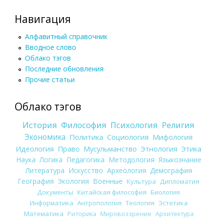
Навигация
Алфавитный справочник
Вводное слово
Облако тэгов
Последние обновления
Прочие статьи
Облако тэгов
История
Философия
Психология
Религия
Экономика
Политика
Социология
Мифология
Идеология
Право
Мусульманство
Этнология
Этика
Наука
Логика
Педагогика
Методология
Языкознание
Литература
Искусство
Археология
Демография
География
Экология
Военные
Культура
Дипломатия
Документы
Китайская философия
Биология
Информатика
Антропология
Теология
Эстетика
Математика
Риторика
Мировоззрение
Архитектура