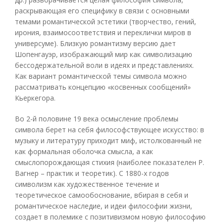
раскрывающая его специфику в связи с основными
темами романтической эстетики (творчество, гений,
ирония, взаимосоответствия и переклички миров в
универсуме). Близкую романтизму версию дает
Шопенгауэр, изображающий мир как символизацию
бессодержательной воли в идеях и представлениях.
Как вариант романтической темы символа можно
рассматривать концепцию «косвенных сообщений»
Кьеркегора.
Во 2-й половине 19 века осмысление проблемы
символа берет на себя философствующее искусство: в
музыку и литературу приходит миф, истолкованный не
как формальная оболочка смысла, а как
смыслопорождающая стихия (наиболее показателен Р.
Вагнер – практик и теоретик). С 1880-х годов
символизм как художественное течение и
теоретическое самообоснование, вбирая в себя и
романтическое наследие, и идеи философии жизни,
создает в полемике с позитивизмом новую философию