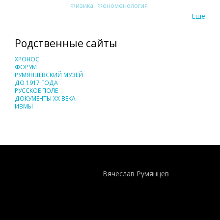
Физика
Феноменология
Еще
Родственные сайты
ХРОНОС
ФОРУМ
РУМЯНЦЕВСКИЙ МУЗЕЙ
ДО 1917 ГОДА
РУССКОЕ ПОЛЕ
ДОКУМЕНТЫ XX ВЕКА
ИЗМЫ
Понятия И Категории - Исторический Проект ХРОНОС
WEB-редактор
Вячеслав Румянцев