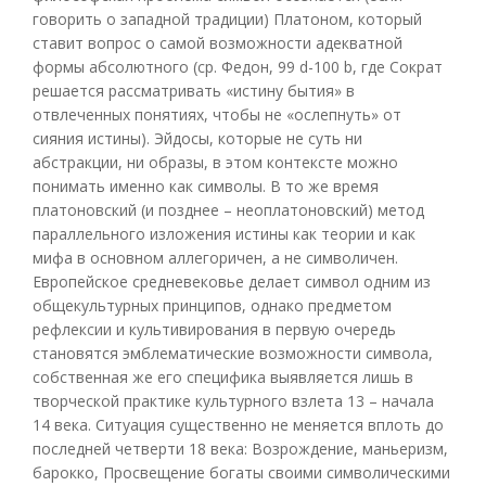
говорить о западной традиции) Платоном, который
ставит вопрос о самой возможности адекватной
формы абсолютного (ср. Федон, 99 d-100 b, где Сократ
решается рассматривать «истину бытия» в
отвлеченных понятиях, чтобы не «ослепнуть» от
сияния истины). Эйдосы, которые не суть ни
абстракции, ни образы, в этом контексте можно
понимать именно как символы. В то же время
платоновский (и позднее – неоплатоновский) метод
параллельного изложения истины как теории и как
мифа в основном аллегоричен, а не символичен.
Европейское средневековье делает символ одним из
общекультурных принципов, однако предметом
рефлексии и культивирования в первую очередь
становятся эмблематические возможности символа,
собственная же его специфика выявляется лишь в
творческой практике культурного взлета 13 – начала
14 века. Ситуация существенно не меняется вплоть до
последней четверти 18 века: Возрождение, маньеризм,
барокко, Просвещение богаты своими символическими