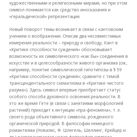
художественными и религиозными мирами, но при этом
символ понимается как средство иносказания и
«геральдической» репрезентации.
Новый поворот темы возникает в связи с кантовским
учением о воображении. Описав два несовместимых
измерения реальности – природу и свободу, Кант в
«Критике способности суждения» обосновывает
возможность их символического «как бы» соединения в
искусстве и в целесообразности живого организма (см.,
например, понятие символической гипотипозы в § 59
«Критики способности суждения»; сравните с темой
трансцендентального схематизма в «Критике чистого
разума»). Здесь символ впервые приобретает статус
особого способа духовного освоения реальности. В
это же время Гёте (в связи с занятиями морфологией
растений) приходит к интуиции «пра-феномена», т. е.
своего рода объективного символа, рожденного
органической природой. В философии немецкого
романтизма (Новалис, Ф. Шлегель, Шеллинг, Крейцер и
др.) разворачивается целая философия символа,