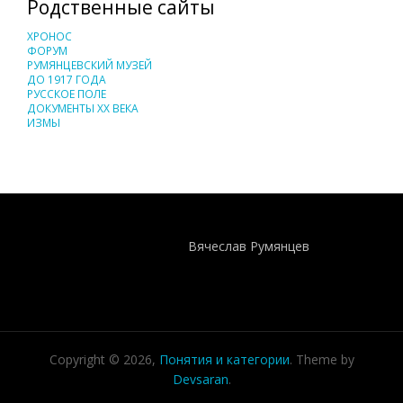
Родственные сайты
ХРОНОС
ФОРУМ
РУМЯНЦЕВСКИЙ МУЗЕЙ
ДО 1917 ГОДА
РУССКОЕ ПОЛЕ
ДОКУМЕНТЫ XX ВЕКА
ИЗМЫ
Понятия И Категории - Исторический Проект ХРОНОС
WEB-редактор
Вячеслав Румянцев
Copyright © 2026,
Понятия и категории
. Theme by
Devsaran
.