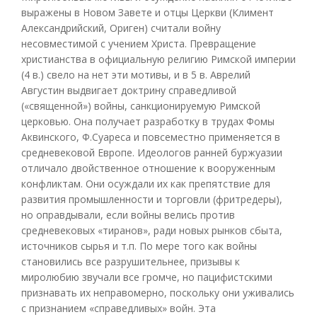
выражены в Новом Завете и отцы Церкви (Климент
Александрийский, Ориген) считали войну
несовместимой с учением Христа. Превращение
христианства в официальную религию Римской империи
(4 в.) свело на нет эти мотивы, и в 5 в. Аврелий
Августин выдвигает доктрину справедливой
(«священной») войны, санкционируемую Римской
церковью. Она получает разработку в трудах Фомы
Аквинского, Ф.Суареса и повсеместно применяется в
средневековой Европе. Идеологов ранней буржуазии
отличало двойственное отношение к вооруженным
конфликтам. Они осуждали их как препятствие для
развития промышленности и торговли (фритредеры),
но оправдывали, если войны велись против
средневековых «тиранов», ради новых рынков сбыта,
источников сырья и т.п. По мере того как войны
становились все разрушительнее, призывы к
миролюбию звучали все громче, но пацифистскими
признавать их неправомерно, поскольку они уживались
с признанием «справедливых» войн. Эта