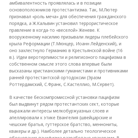
амбивалентность проявлялась и в позиции
основоположников протестантизма. Так, М.Лютер
признавал «роль меча» для обеспечения гражданского
порядка, а Ж.Кальвин установил террористическое
правление в когда-то «веселой» Женеве. К
вооруженному насилию призывали лидеры плебейского
крыла Реформации (Т.Мюнцер, Иоанн Лейденский), и
оно захлестнуло Германию в Крестьянской войне (16
в.). Идеи веротерпимости и религиозного пацифизма в
собственном смысле этого слова впервые были
высказаны христианскими гуманистами и противниками
ранней протестантской ортодоксии (Эразм
Роттердамский, С.Франк, С.Кастеллио, М.Сервет).
В качестве бескомпромиссной установки пацифизм
был выдвинут рядом протестантских сект, которые
выражали интересы мелкобуржуазных слоев и
апеллировали к этике Евангелия (швейцарские и
чешские братья, гуттерское братство, меннониты,
квакеры и др.). Наиболее детально теологическое
обоснование пацифизма разработано квакерами. В