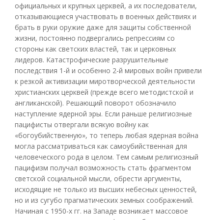
официальных и крупных церквей, а их последователи,
отказывающиеся участвовать в военных действиях и
брать в руки оружие даже для защиты собственной
жизни, постоянно подвергались репрессиям со
стороны как светских властей, так и церковных
лидеров. Катастрофические разрушительные
последствия 1-й и особенно 2-й мировых войн привели
к резкой активизации миротворческой деятельности
христианских церквей (прежде всего методистской и
англиканской). Решающий поворот обозначило
наступление ядерной эры. Если раньше религиозные
пацифисты отвергали всякую войну как
«богоубийственную», то теперь любая ядерная война
могла рассматриваться как самоубийственная для
человеческого рода в целом. Тем самым религиозный
пацифизм получал возможность стать фрагментом
светской социальной мысли, обрести аргументы,
исходящие не только из высших небесных ценностей,
но и из сугубо прагматических земных соображений.
Начиная с 1950-х гг. на Западе возникает массовое