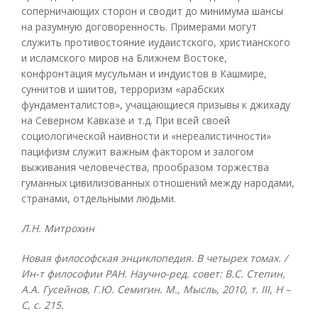
соперничающих сторон и сводит до минимума шансы
на разумную договоренность. Примерами могут
служить противостояние иудаистского, христианского
и исламского миров на Ближнем Востоке,
конфронтация мусульман и индуистов в Кашмире,
суннитов и шиитов, терроризм «арабских
фундаменталистов», учащающиеся призывы к джихаду
на Северном Кавказе и т.д. При всей своей
социологической наивности и «нереалистичности»
пацифизм служит важным фактором и залогом
выживания человечества, прообразом торжества
гуманных цивилизованных отношений между народами,
странами, отдельными людьми.
Л.Н. Митрохин
Новая философская энциклопедия. В четырех томах. /
Ин-т философии РАН. Научно-ред. совет: В.С. Степин,
А.А. Гусейнов, Г.Ю. Семигин. М., Мысль, 2010, т.
III, Н –
С, с. 215.