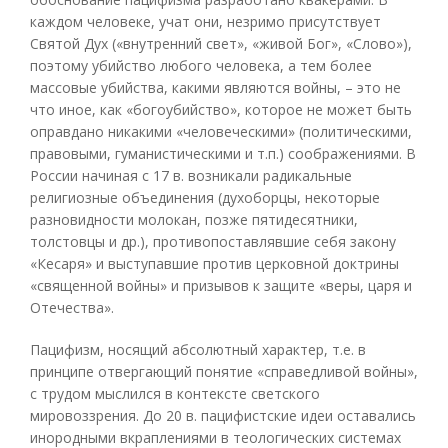
каждом человеке, учат они, незримо присутствует
Святой Дух («внутренний свет», «живой Бог», «Слово»),
поэтому убийство любого человека, а тем более
массовые убийства, какими являются войны, – это не
что иное, как «богоубийство», которое не может быть
оправдано никакими «человеческими» (политическими,
правовыми, гуманистическими и т.п.) соображениями. В
России начиная с 17 в. возникали радикальные
религиозные объединения (духоборцы, некоторые
разновидности молокан, позже пятидесятники,
толстовцы и др.), противопоставлявшие себя закону
«Кесаря» и выступавшие против церковной доктрины
«священной войны» и призывов к защите «веры, царя и
Отечества».
Пацифизм, носящий абсолютный характер, т.е. в
принципе отвергающий понятие «справедливой войны»,
с трудом мыслился в контексте светского
мировоззрения. До 20 в. пацифистские идеи оставались
инородными вкраплениями в теологических системах