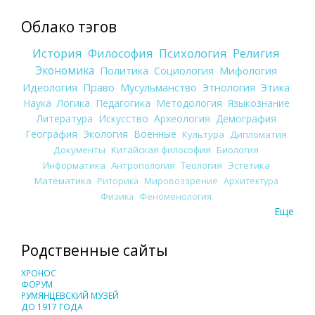
Облако тэгов
История
Философия
Психология
Религия
Экономика
Политика
Социология
Мифология
Идеология
Право
Мусульманство
Этнология
Этика
Наука
Логика
Педагогика
Методология
Языкознание
Литература
Искусство
Археология
Демография
География
Экология
Военные
Культура
Дипломатия
Документы
Китайская философия
Биология
Информатика
Антропология
Теология
Эстетика
Математика
Риторика
Мировоззрение
Архитектура
Физика
Феноменология
Еще
Родственные сайты
ХРОНОС
ФОРУМ
РУМЯНЦЕВСКИЙ МУЗЕЙ
ДО 1917 ГОДА