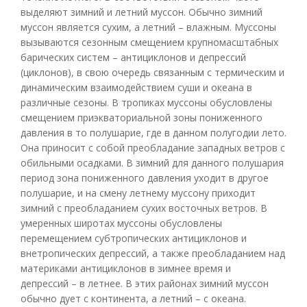
выделяют зимний и летний муссон. Обычно зимний
муссон является сухим, а летний – влажным. Муссоны
вызываются сезонным смещением крупномасштабных
барических систем – антициклонов и депрессий
(циклонов), в свою очередь связанным с термическим и
динамическим взаимодействием суши и океана в
различные сезоны. В тропиках муссоны обусловлены
смещением приэкваториальной зоны пониженного
давления в то полушарие, где в данном полугодии лето.
Она приносит с собой преобладание западных ветров с
обильными осадками. В зимний для данного полушария
период зона пониженного давления уходит в другое
полушарие, и на смену летнему муссону приходит
зимний с преобладанием сухих восточных ветров. В
умеренных широтах муссоны обусловлены
перемещением субтропических антициклонов и
внетропических депрессий, а также преобладанием над
материками антициклонов в зимнее время и
депрессий – в летнее. В этих районах зимний муссон
обычно дует с континента, а летний – с океана.