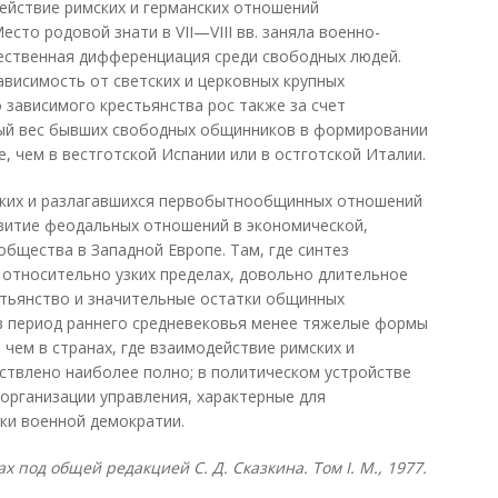
действие римских и германских отношений
сто родовой знати в VII—VIII вв. заняла военно-
ественная дифференциация среди свободных людей.
висимость от светских и церковных крупных
 зависимого крестьянства рос также за счет
ный вес бывших свободных общинников в формировании
, чем в вестготской Испании или в остготской Италии.
ских и разлагавшихся первобытнообщинных отношений
звитие феодальных отношений в экономической,
общества в Западной Европе. Там, где синтез
 относительно узких пределах, довольно длительное
стьянство и значительные остатки общинных
в период раннего средневековья менее тяжелые формы
чем в странах, где взаимодействие римских и
ствлено наиболее полно; в политическом устройстве
 организации управления, характерные для
ки военной демократии.
ах под общей редакцией С. Д. Сказкина. Том
I. М., 1977.