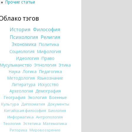
Прочие статьи
Облако тэгов
История
Философия
Психология
Религия
Экономика
Политика
Социология
Мифология
Идеология
Право
Мусульманство
Этнология
Этика
Наука
Логика
Педагогика
Методология
Языкознание
Литература
Искусство
Археология
Демография
География
Экология
Военные
Культура
Дипломатия
Документы
Китайская философия
Биология
Информатика
Антропология
Теология
Эстетика
Математика
Риторика
Мировоззрение