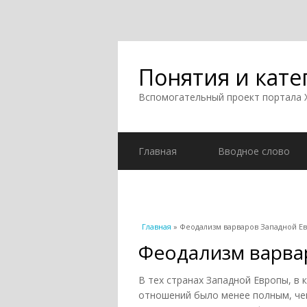
Понятия и кате
Вспомогательный проект портала
Главная
Вводное слово
Вы здесь
Главная
» Феодализм варваров Западной Е
Феодализм варва
В тех странах Западной Европы, в
отношений было менее полным, че