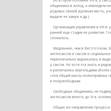
Во второй половине VIII в. у сак
общинника в аллод, а земледельч
родовых связей (кровная месть, у
выдаче ее замуж и др.).
Организация управления в VIII в. 
ранней еще стадии ее развития. Го
сложилось.
Медленнее, чем в Вестготском, Бу
англосаксов и саксов и социально
первоначально выражалась в выдел
у саксов. Но хотя эта знать и рядо
и различались вергельдами (более 
слоя общей массы полноправных с
и полусвободным.
Свободные общинники, не подвергав
англосаксов вплоть до IX в. основ
Общее же направление процесса с