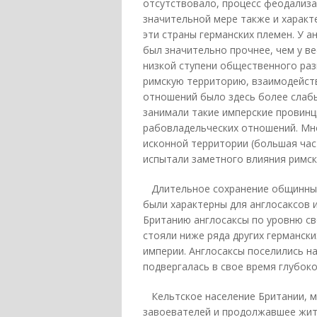
отсутствовало, процесс феодализа
значительной мере также и характ
эти страны германских племен. У ан
был значительно прочнее, чем у ве
низкой ступени общественного раз
римскую территорию, взаимодейст
отношений было здесь более слаб
занимали такие имперские провинц
рабовладельческих отношений. Мн
исконной территории (большая част
испытали заметного влияния римск
Длительное сохранение общинных
были характерны для англосаксов 
Британию англосаксы по уровню с
стояли ниже ряда других германск
империи. Англосаксы поселились н
подвергалась в свое время глубок
Кельтское население Британии, м
завоевателей и продолжавшее жить