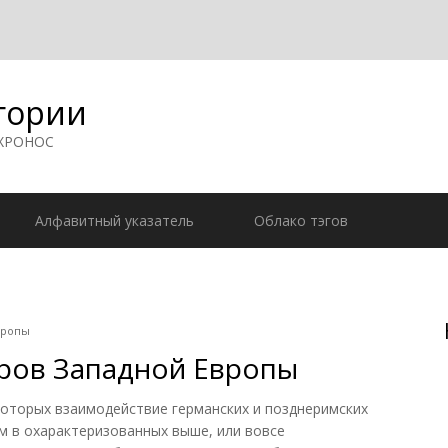
гории
 ХРОНОС
Алфавитный указатель
Облако тэгов
вропы
ров Западной Европы
 которых взаимодействие германских и позднеримских
м в охарактеризованных выше, или вовсе