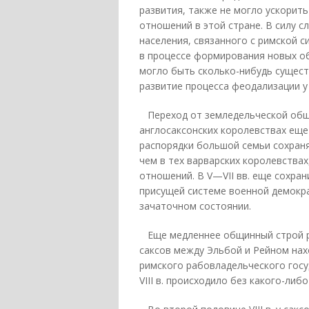
развития, также не могло ускорит
отношений в этой стране. В силу 
населения, связанного с римской си
в процессе формирования новых о
могло быть сколько-нибудь сущест
развитие процесса феодализации у
Переход от земледельческой общи
англосаксонских королевствах еще
распорядки большой семьи сохраня
чем в тех варварских королевствах
отношений. В V—VII вв. еще сохра
присущей системе военной демокра
зачаточном состоянии.
Еще медленнее общинный строй ра
саксов между Эльбой и Рейном нах
римского рабовладельческого госу
VIII в. происходило без какого-ли