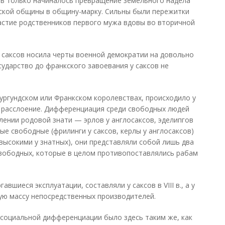
сов только начиналось превращение земельного надела
еской общины в общину-марку. Сильны были пережитки
частие родственников первого мужа вдовы во вторичной
у саксов носила черты военной демократии на довольно
сударство до франкского завоевания у саксов не
ргундском или Франкском королевствах, происходило у
е расслоение. Дифференциация среди свободных людей
ении родовой знати — эрлов у англосаксов, эделипгов
вые свободные (фрилинги у саксов, керлы у англосаксов)
высокими у знатных), они представляли собой лишь два
вободных, которые в целом противопоставлялись рабам
шиеся эксплуатации, составляли у саксов в VIII в., а у
ную массу непосредственных производителей.
оциальной дифференциации было здесь таким же, как