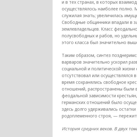
и в тех странах, в которых взаимо
осуществлялось наиболее полно. Ме
служилая знать; увеличилась имущ
Свободные общинники впадали в за
землевладельцев. Класс феодально
полусвободных и рабов, но удель
этого класса был значительно выше
Таким образом, синтез позднерим
варваров значительно ускорил ра
социальной и политической жизни 
отсутствовал или осуществлялся в
время сохранялись свободное кре
отношений, распространены были 
феодальной зависимости крестьян, 
германских отношений было осуще
здесь долго удерживались остатки
родоплеменного строя, — пережит
История средних веков. В двух том