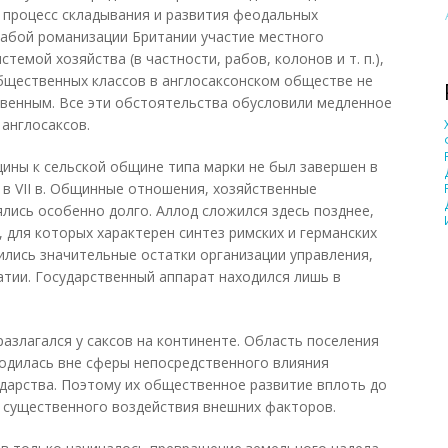
ь процесс складывания и развития феодальных
слабой романизации Британии участие местного
стемой хозяйства (в частности, рабов, колонов и т. п.),
бщественных классов в англосаксонском обществе не
венным. Все эти обстоятельства обусловили медленное
 англосаксов.
ны к сельской общине типа марки не был завершен в
 в VII в. Общинные отношения, хозяйственные
лись особенно долго. Аллод сложился здесь позднее,
, для которых характерен синтез римских и германских
нились значительные остатки организации управления,
тии. Государственный аппарат находился лишь в
злагался у саксов на континенте. Область поселения
одилась вне сферы непосредственного влияния
дарства. Поэтому их общественное развитие вплоть до
бо существенного воздействия внешних факторов.