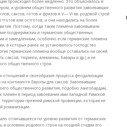
ции происходил более медленно. Это объяснялось в
ером, и уровнем общественного развития завоевавших
глов, саксов, готов и фризов в V— VI вв. родовой строй
стготов или остготов, и они находились на более
вития. Поэтому, когда такие племена завоевывали
вие позднеримских и германских общественных
ым и замедленным, особенно если германские племена
ии, в которых ранее не установилось господство
огие германские племена вообще оставались на своей
ь саксов, тюринги, алеманны, бавары и др.) и не
ого общественного строя.
 отношений и своеобразие процесса феодализации
и на континенте Европы для саксов. Завоевавшие
воего общественного развития, подобно лангобардам,
их племен в период завоевания ими Западной Римской
а территории прежней римской провинции, которая не
ой романизации.
ало отличавшееся по уровню развития от германских
 в условиях родового строя на поздней стадии его