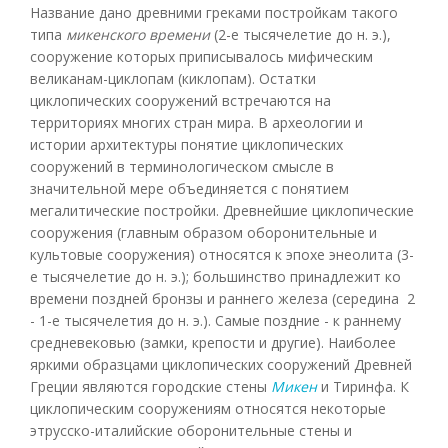
Название дано древними греками постройкам такого
типа
микенского времени
(2-е тысячелетие до н. э.),
сооружение которых приписывалось мифическим
великанам-циклопам (киклопам). Остатки
циклопических сооружений встречаются на
территориях многих стран мира. В археологии и
истории архитектуры понятие циклопических
сооружений в терминологическом смысле в
значительной мере объединяется с понятием
мегалитические постройки. Древнейшие циклопические
сооружения (главным образом оборонительные и
культовые сооружения) относятся к эпохе энеолита (3-
е тысячелетие до н. э.); большинство принадлежит ко
времени поздней бронзы и раннего железа (середина 2
- 1-е тысячелетия до н. э.). Самые поздние - к раннему
средневековью (замки, крепости и другие). Наиболее
яркими образцами циклопических сооружений Древней
Греции являются городские стены
Микен
и Тиринфа. К
циклопическим сооружениям относятся некоторые
этрусско-италийские оборонительные стены и