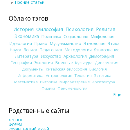
Прочие статьи
Облако тэгов
История
Философия
Психология
Религия
Экономика
Политика
Социология
Мифология
Идеология
Право
Мусульманство
Этнология
Этика
Наука
Логика
Педагогика
Методология
Языкознание
Литература
Искусство
Археология
Демография
География
Экология
Военные
Культура
Дипломатия
Документы
Китайская философия
Биология
Информатика
Антропология
Теология
Эстетика
Математика
Риторика
Мировоззрение
Архитектура
Физика
Феноменология
Еще
Родственные сайты
ХРОНОС
ФОРУМ
РУМЯНЦЕВСКИЙ МУЗЕЙ